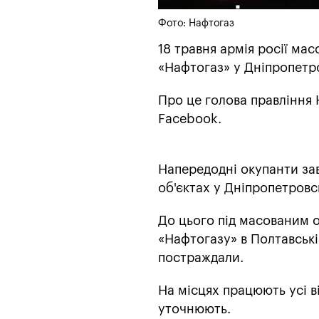
Фото: Нафтогаз
18 травня армія росії ма
«Нафтогаз» у Дніпропетро
Про це голова правління
Facebook.
Напередодні окупанти за
об'єктах у Дніпропетровс
До цього під масованим 
«Нафтогазу» в Полтавські
постраждали.
На місцях працюють усі в
уточнюють.