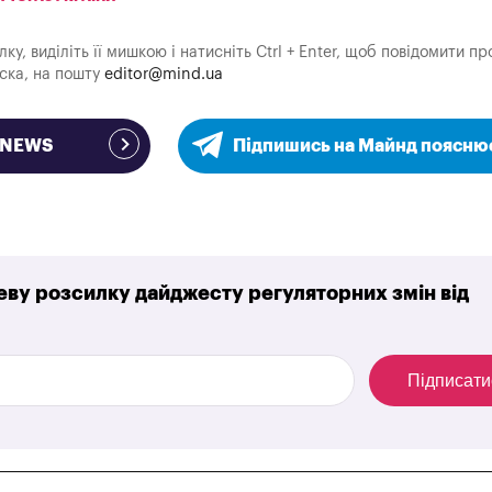
у, виділіть її мишкою і натисніть Ctrl + Enter, щоб повідомити пр
аска, на пошту
editor@mind.ua
e NEWS
Підпишись на Майнд поясню
ву розсилку дайджесту регуляторних змін від
Підписати