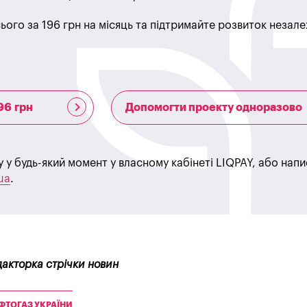
ього за 196 грн на місяць та підтримайте розвиток незале
96 грн
Допомогти проекту одноразово
у у будь-який момент у власному кабінеті LIQPAY, або нап
ua
.
дакторка стрічки новин
ФТОГАЗ УКРАЇНИ