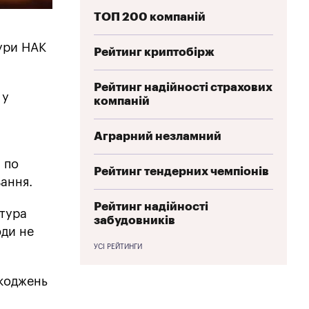
ТОП 200 компаній
тури НАК
Рейтинг криптобірж
Рейтинг надійності страхових
у
компаній
Аграрний незламний
 по
Рейтинг тендерних чемпіонів
вання.
Рейтинг надійності
ктура
забудовників
юди не
УСІ РЕЙТИНГИ
шкоджень