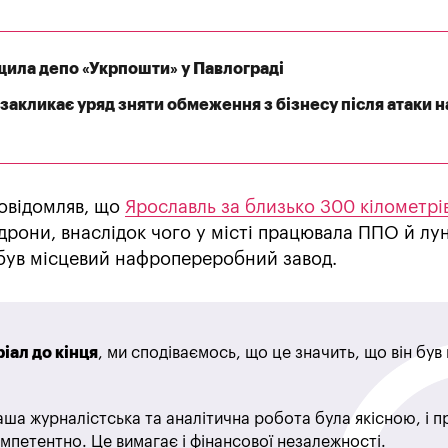
щила депо «Укрпошти» у Павлограді
закликає уряд зняти обмеження з бізнесу після атаки н
овідомляв, що
Ярославль за близько 300 кілометрі
 дрони, внаслідок чого у місті працювала ППО й лу
 був місцевий нафропереробний завод.
іал до кінця
, ми сподіваємось, що це значить, що він бу
ша журналістська та аналітична робота була якісною, і 
мпетентно. Це вимагає і фінансової незалежності.