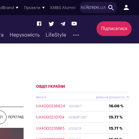
ndBrand
Проєкти
KMBS Alumni
REACTOR.UA
Підписатися
та
Нерухомість
LifeStyle
ОВДП УКРАЇНИ
випуск
реальна дохідність, %
UA4000236624
16.06 %
БАХМУТ
UA4000233704
15.77 %
21
ПЕРЕГЛЯД
НОВИЙ СВІТ
UA4000235865
15.77 %
АЛУШТА