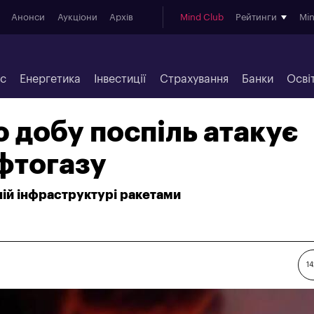
Анонси
Аукціони
Архів
Mind Club
Рейтинги
Mi
ес
Енергетика
Інвестиції
Страхування
Банки
Осві
ю добу поспіль атакує
фтогазу
ній інфраструктурі ракетами
14