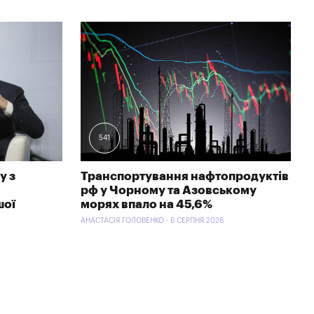
541
у з
Транспортування нафтопродуктів
рф у Чорному та Азовському
шої
морях впало на 45,6%
АНАСТАСІЯ ГОЛОВЕНКО - 6 СЕРПНЯ 2026