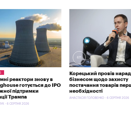
671
S
Корецький провів нарад
омні реактори знову в
бізнесом щодо захисту
nghouse готується до IPO
постачання товарів пер
ужної підтримки
необхідності
ації Трампа
АНАСТАСІЯ ГОЛОВЕНКО - 6 СЕРПНЯ 2026
УК - 6 СЕРПНЯ 2026