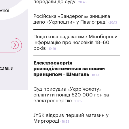
передали до суду
20:46
жної
Російська «Бандероль» знищила
депо «Укрпошти» у Павлограді
20:13
Податкова надаватиме Міноборони
інформацію про чоловіків 18–60
років
19:49
Електроенергія
исавши
розподілятиметься за новим
принципом – Шмигаль
19:10
Суд присудив «Укррічфлоту»
сплатити понад 520 000 грн за
електроенергію
19:05
JYSK відкрив перший магазин у
Миргороді
18:53