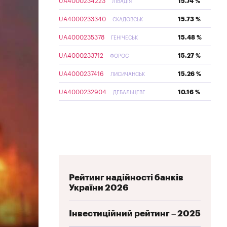
UA4000234223
15.74 %
ЛІВАДІЯ
UA4000233340
15.73 %
СКАДОВСЬК
UA4000235378
15.48 %
ГЕНІЧЕСЬК
UA4000233712
15.27 %
ФОРОС
UA4000237416
15.26 %
ЛИСИЧАНСЬК
UA4000232904
10.16 %
ДЕБАЛЬЦЕВЕ
Рейтинг надійності банків
України 2026
Інвестиційний рейтинг – 2025