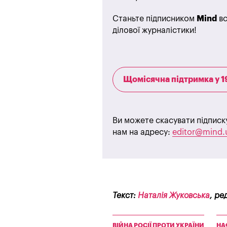
Станьте підписником
Mind
вс
ділової журналістики!
Щомісячна підтримка у 1
Ви можете скасувати підписк
нам на адресу:
editor@mind.
Текст:
Наталія Жуковська
, ре
ВІЙНА РОСІЇ ПРОТИ УКРАЇНИ
НА