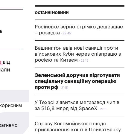
ОСТАННІ НОВИНИ
Російське зерно стрімко дешевшає
а
– розвідка
22:45
Вашингтон ввів нові санкції проти
військових Куби через співпрацю з
росією та Китаєм
в
від
22:15
нали
Зеленський доручив підготувати
спеціальну санкційну операцію
проти рф
21:51
У Техасі з'явиться мегазавод чипів
в корисним
за $16,8 млрд від SpaceX
21:11
Справу Коломойського щодо
прагнемо
привласнення коштів ПриватБанку