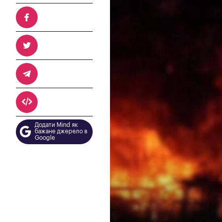
Додати Mind як
бажане джерело в
Google