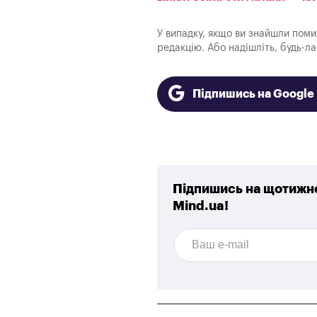
У випадку, якщо ви знайшли помилк
редакцію. Або надішліть, будь-л
Підпишись на Googl
Підпишись на щотижне
Mind.ua!