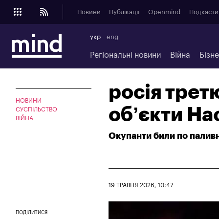
Новини
Публікації
Openmind
Подкасти
укр
eng
Регіональні новини
Війна
Бізн
росія трет
НОВИНИ
об’єкти На
СУСПІЛЬСТВО
ВІЙНА
Окупанти били по палив
19 ТРАВНЯ 2026, 10:47
ПОДІЛИТИСЯ