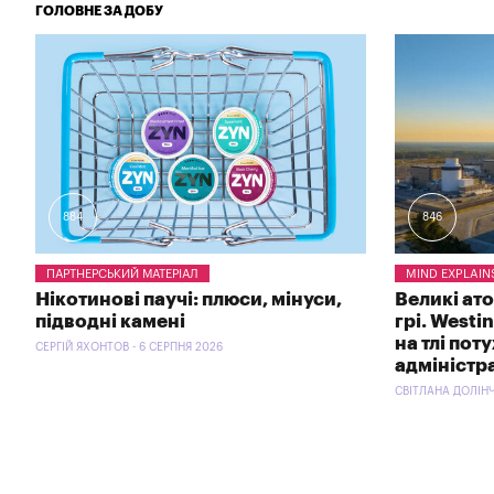
ГОЛОВНЕ ЗА ДОБУ
884
846
ПАРТНЕРСЬКИЙ МАТЕРІАЛ
MIND EXPLAIN
Нікотинові паучі: плюси, мінуси,
Великі ат
підводні камені
грі. Westi
на тлі пот
СЕРГІЙ ЯХОНТОВ - 6 СЕРПНЯ 2026
адміністр
СВІТЛАНА ДОЛІНЧ