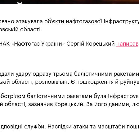
совано атакувала об'єкти нафтогазової інфраструк
вській області.
 НАК «Нафтогаз України» Сергій Корецький
написав
вдали удару одразу трьома балістичними ракетами
ькій області, розповів він. Є пошкодження й руйну
обстрілом балістичними ракетами була інфрастру
й області, зазначив Корецький. За його даними, л
ідповідні служби. Наслідки атаки та масштаби по