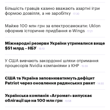
Більшість гравців казино вважають азартні ігри
формою дозвілля, а не заробітку
17:30
Майже 100 млн грн за електросамокати: Uklon
оформив історичне придбання e-Wings
17:21
Міжнародні резерви України утрималися вище
$51 млрд – НБУ
16:10
У США вивчають закордонні шляхи отримання
процесорів Nvidia компаніями з КНР
15:59
США та Україна заповнюватимуть дефіцит
Patriot через оновлення радянських ракет
14:50
Українська компанія «Агромат» випускає
облігації ще на 100 млн грн
13:58