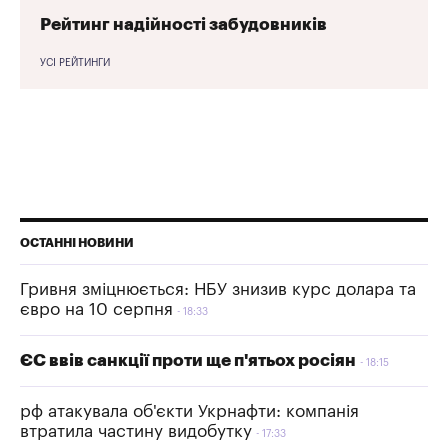
Рейтинг надійності забудовників
УСІ РЕЙТИНГИ
ОСТАННІ НОВИНИ
Гривня зміцнюється: НБУ знизив курс долара та
євро на 10 серпня
18:33
ЄС ввів санкції проти ще п'ятьох росіян
18:15
рф атакувала об'єкти Укрнафти: компанія
втратила частину видобутку
17:33