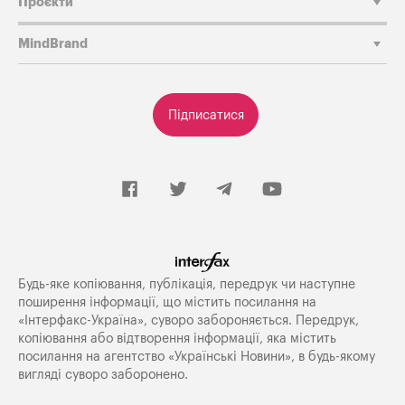
Проєкти
MindBrand
Підписатися
Будь-яке копiювання, публiкацiя, передрук чи наступне
поширення iнформацiї, що мiстить посилання на
«Iнтерфакс-Україна», суворо забороняється. Передрук,
копіювання або відтворення інформації, яка містить
посилання на агентство «Українські Новини», в будь-якому
вигляді суворо заборонено.