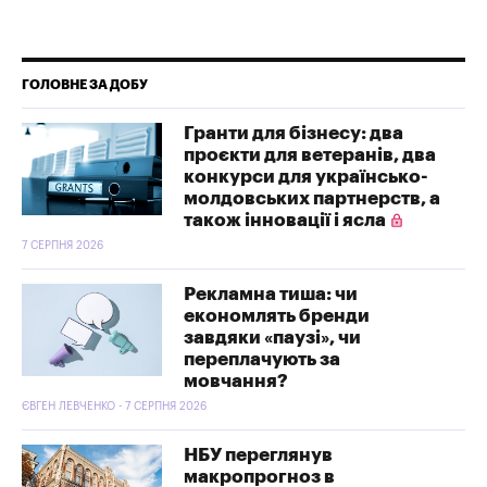
ГОЛОВНЕ ЗА ДОБУ
Гранти для бізнесу: два
проєкти для ветеранів, два
конкурси для українсько-
молдовських партнерств, а
також інновації і ясла
7 СЕРПНЯ 2026
Рекламна тиша: чи
економлять бренди
завдяки «паузі», чи
переплачують за
мовчання?
ЄВГЕН ЛЕВЧЕНКО - 7 СЕРПНЯ 2026
НБУ переглянув
макропрогноз в