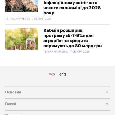
Інфляційному звіті: чого
чекати економіці до 2028
року
ТЕТЯНА НАУМЕНКО - 7 СЕРПНЯ 2026
Кабмін розширив
програму «5-7-9%» для
аграріїв: на кредити
спрямують до 80 млрд грн
ТЕТЯНА НАУМЕНКО - 7 СЕРПНЯ 2026
укр
eng
Основне
Галузі