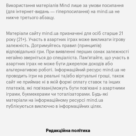
Використання матеріалів Mind лише за умови посилання
(для інтернет-видань — гіперпосилання) на
mind.ua
не
нижче третього абзацу.
Матеріали сайту mind.ua призначені для осіб старше 21
року (21+). Участь в азартних іграх може викликати ігрову
залежність. Дотримуйтесь правил (принципів)
відповідальної гри. При виявленні перших ознак залежності
негайно зверніться до спеціаліста. Пам'ятайте, що участь в
азартних іграх не може бути джерелом доходів або
альтернативою роботі. Інформаційний ресурс mind.ua не
проводить ігри на реальні та/або віртуальні гроші, також
сайт не приймає ні в якій формі оплату ставок та інших
платежів, які пов’язані/можуть бути пов’язані з азартними
іграми, букмекерами чи тоталізаторами. Будь-які
матеріали на інформаційному ресурсі mind.ua
публікуються виключно в інформаційних цілях.
Редакційна політика