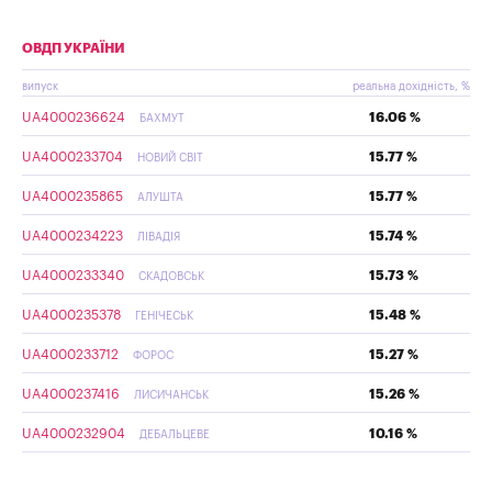
ОВДП УКРАЇНИ
випуск
реальна дохідність, %
UA4000236624
16.06 %
БАХМУТ
UA4000233704
15.77 %
НОВИЙ СВІТ
UA4000235865
15.77 %
АЛУШТА
UA4000234223
15.74 %
ЛІВАДІЯ
UA4000233340
15.73 %
СКАДОВСЬК
UA4000235378
15.48 %
ГЕНІЧЕСЬК
UA4000233712
15.27 %
ФОРОС
UA4000237416
15.26 %
ЛИСИЧАНСЬК
UA4000232904
10.16 %
ДЕБАЛЬЦЕВЕ