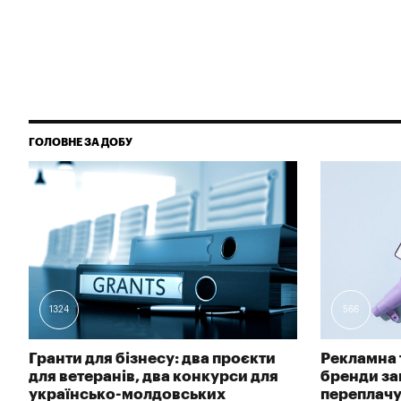
ГОЛОВНЕ ЗА ДОБУ
1324
566
Гранти для бізнесу: два проєкти
Рекламна 
для ветеранів, два конкурси для
бренди зав
українсько-молдовських
переплачу