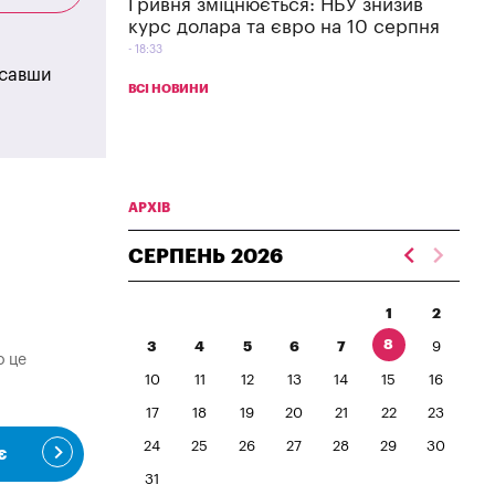
Гривня зміцнюється: НБУ знизив
курс долара та євро на 10 серпня
18:33
исавши
ВСІ НОВИНИ
АРХІВ
СЕРПЕНЬ
2026
1
2
8
3
4
5
6
7
9
о це
10
11
12
13
14
15
16
17
18
19
20
21
22
23
24
25
26
27
28
29
30
є
31