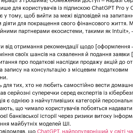
операції з грошима; Обмежений доступ – наразі сер
ише для користувачів із підпискою ChatGPT Pro у
 у тому, щоб вийти за межі відповідей на запитан
 діяти для покращення свого фінансового життя. 
йними партнерами екосистеми, такими як Intuit», 
и від отримання рекомендації щодо [оформлення –
міння своїх шансів на схвалення й подання заявки 
апитання про податкові наслідки продажу акцій до 
та запису на консультацію з місцевим податковим
ни.
ь для тих, хто не любить самостійно вести домаш
ав серйозні суперечки серед експертів із кібербез
ія є однією з найчутливіших категорій персональ
ають, що чимало користувачів побояться надавати
єї банківської історії через ризики витоку інформ
ання майбутніх моделей ШІ.
овідомляв, що
ChatGPT, найпопулярніший у світі ча