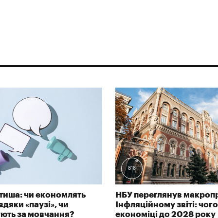
818
тиша: чи економлять
НБУ переглянув макроп
дяки «паузі», чи
Інфляційному звіті: чого
ють за мовчання?
економіці до 2028 року