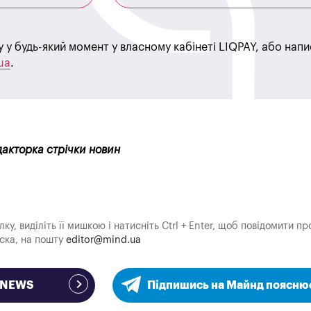
у у будь-який момент у власному кабінеті LIQPAY, або нап
ua
.
дакторка стрічки новин
у, виділіть її мишкою і натисніть Ctrl + Enter, щоб повідомити пр
аска, на пошту
editor@mind.ua
e NEWS
Підпишись на Майнд поясню