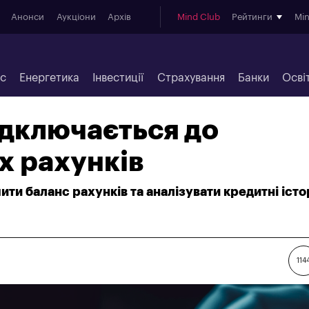
Анонси
Аукціони
Архів
Mind Club
Рейтинги
Mi
ес
Енергетика
Інвестиції
Страхування
Банки
Осві
ідключається до
х рахунків
ти баланс рахунків та аналізувати кредитні істор
114