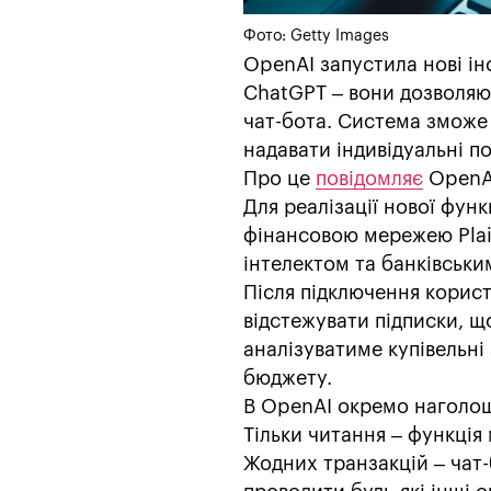
Фото: Getty Images
OpenAI запустила нові і
ChatGPT – вони дозволяю
чат-бота. Система зможе 
надавати індивідуальні п
Про це
повідомляє
OpenA
Для реалізації нової фун
фінансовою мережею Plai
інтелектом та банківськ
Після підключення корист
відстежувати підписки, щ
аналізуватиме купівельні
бюджету.
В OpenAI окремо наголош
Тільки читання – функція
Жодних транзакцій – чат