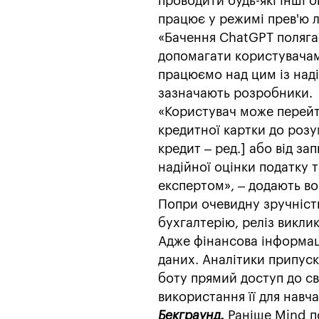
проводити будь-які інші 
працює у режимі прев'ю л
«Бачення ChatGPT полягає
допомагати користувачам
працюємо над цим із наді
зазначають розробники.
«Користувач може перейт
кредитної картки до розу
кредит – ред.] або від з
надійної оцінки податку 
експертом», – додають во
Попри очевидну зручніст
бухгалтерію, реліз виклик
Адже фінансова інформац
даних. Аналітики припуск
боту прямий доступ до сво
використання її для навч
Бекграунд.
Раніше Mind п