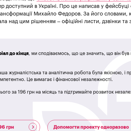
р доступний в Україні. Про це написав у фейсбуці
рансформації Михайло Федоров. За його словами, 
а над цим рішенням – офіційні листи, дзвінки та з
іал до кінця
, ми сподіваємось, що це значить, що він бу
ша журналістська та аналітична робота була якісною, і 
мпетентно. Це вимагає і фінансової незалежності.
ього за 196 грн на місяць та підтримайте розвиток незале
96 грн
Допомогти проекту одноразово