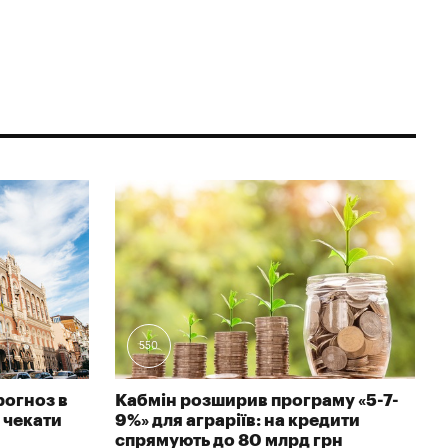
550
рогноз в
Кабмін розширив програму «5-7-
 чекати
9%» для аграріїв: на кредити
спрямують до 80 млрд грн