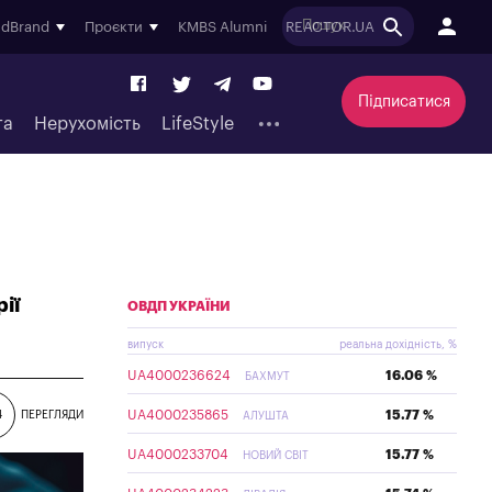
ndBrand
Проєкти
KMBS Alumni
REACTOR.UA
Підписатися
та
Нерухомість
LifeStyle
ії
ОВДП УКРАЇНИ
випуск
реальна дохідність, %
UA4000236624
16.06 %
БАХМУТ
UA4000235865
15.77 %
4
ПЕРЕГЛЯДИ
АЛУШТА
UA4000233704
15.77 %
НОВИЙ СВІТ