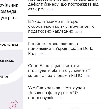
дефолт бізнесу, що постраждав від
 очільник
атак рф
20:49
команда
устріч з
В Україні майже вп'ятеро
скоротилася кількість зупинених
податкових накладних
20:13
Російська атака знищила
в корисним
найбільший в Україні склад Delta
Plus
19:40
прагнемо
Сенс Банк відмовляється
сплачувати «Кернелу» майже 2
млрд грн за угодами РЕПО
жної
19:16
Україна уразила шість суден
тіньового флоту рф та 10
енерговузлів
19:08