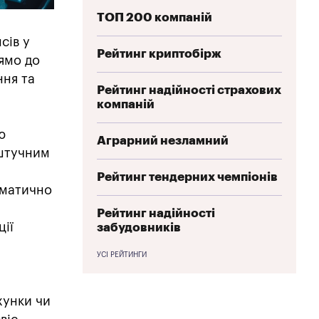
ТОП 200 компаній
сів у
Рейтинг криптобірж
ямо до
ння та
Рейтинг надійності страхових
компаній
ю
Аграрний незламний
 штучним
Рейтинг тендерних чемпіонів
оматично
Рейтинг надійності
ції
забудовників
УСІ РЕЙТИНГИ
хунки чи