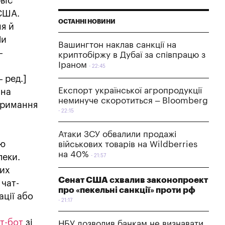
віс
 США.
ОСТАННІ НОВИНИ
ня й
Ми
Вашингтон наклав санкції на
–
криптобіржу в Дубаї за співпрацю з
Іраном
22:45
 ред.]
Експорт української агропродукції
[на
неминуче скоротиться – Bloomberg
отримання
22:15
Атаки ЗСУ обвалили продажі
ню
військових товарів на Wildberries
на 40%
пеки.
21:57
них
Сенат США схвалив законопроект
 чат-
про «пекельні санкції» проти рф
ації або
21:17
т-бот
зі
НБУ дозволив банкам не визнавати