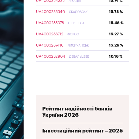
UA4000234223
15.74 %
ЛІВАДІЯ
UA4000233340
15.73 %
СКАДОВСЬК
UA4000235378
15.48 %
ГЕНІЧЕСЬК
UA4000233712
15.27 %
ФОРОС
UA4000237416
15.26 %
ЛИСИЧАНСЬК
UA4000232904
10.16 %
ДЕБАЛЬЦЕВЕ
Рейтинг надійності банків
України 2026
Інвестиційний рейтинг – 2025