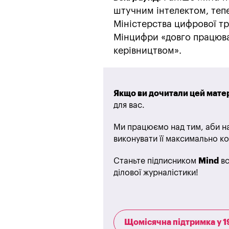
штучним інтелектом, тепе
Міністерства цифрової т
Мінцифри «довго працювал
керівництвом».
Якщо ви дочитали цей матер
для вас.
Ми працюємо над тим, аби на
виконувати її максимально ко
Станьте підписником
Mind
вс
ділової журналістики!
Щомісячна підтримка у 1