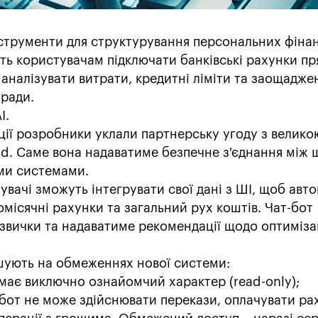
нструменти для структурування персональних фінан
ть користувачам підключати банківські рахунки пр
аналізувати витрати, кредитні ліміти та заощадже
оради.
I.
кції розробники уклали партнерську угоду з велико
d. Саме вона надаватиме безпечне з'єднання між
ими системами.
увачі зможуть інтегрувати свої дані з ШІ, щоб авт
омісячні рахунки та загальний рух коштів. Чат-бот
 звички та надаватиме рекомендації щодо оптиміза
ують на обмеженнях нової системи:
 має виключно ознайомчий характер (read-only);
-бот не може здійснювати перекази, оплачувати ра