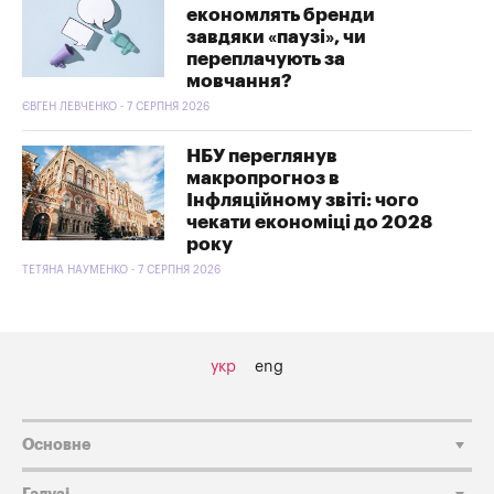
економлять бренди
завдяки «паузі», чи
переплачують за
мовчання?
ЄВГЕН ЛЕВЧЕНКО - 7 СЕРПНЯ 2026
НБУ переглянув
макропрогноз в
Інфляційному звіті: чого
чекати економіці до 2028
року
ТЕТЯНА НАУМЕНКО - 7 СЕРПНЯ 2026
укр
eng
Основне