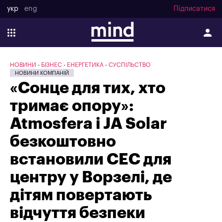
укр
eng
Підписатися
НОВИНИ
БІЗНЕС
ЕНЕРГЕТИКА
СУСПІЛЬСТВО
НОВИНИ КОМПАНІЙ
«Сонце для тих, хто
тримає опору»:
Atmosfera і JA Solar
безкоштовно
встановили СЕС для
центру у Ворзелі, де
дітям повертають
відчуття безпеки