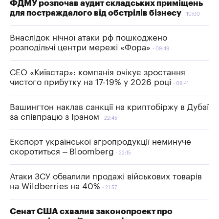
ФДМУ розпочав аудит складських приміщень
для постраждалого від обстрілів бізнесу
10:00
Внаслідок нічної атаки рф пошкоджено
розподільчі центри мережі «Фора»
09:49
СЕО «Київстар»: компанія очікує зростання
чистого прибутку на 17-19% у 2026 році
09:41
Вашингтон наклав санкції на криптобіржу в Дубаї
за співпрацю з Іраном
22:45
Експорт української агропродукції неминуче
скоротиться – Bloomberg
22:15
Атаки ЗСУ обвалили продажі військових товарів
на Wildberries на 40%
21:57
Сенат США схвалив законопроект про