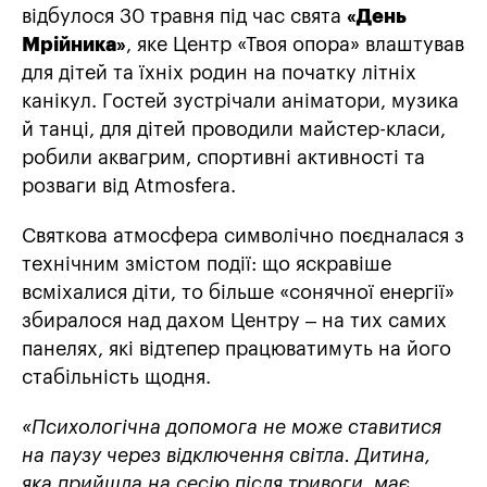
відбулося 30 травня під час свята
«День
Мрійника»
,
яке Центр «Твоя опора» влаштував
для дітей та їхніх родин на початку літніх
канікул. Гостей зустрічали аніматори, музика
й танці, для дітей проводили майстер-класи,
робили аквагрим, спортивні активності та
розваги від Atmosfera.
Святкова атмосфера символічно поєдналася з
технічним змістом події: що яскравіше
всміхалися діти, то більше «сонячної енергії»
збиралося над дахом Центру – на тих самих
панелях, які відтепер працюватимуть на його
стабільність щодня.
«Психологічна допомога не може ставитися
на паузу через відключення світла. Дитина,
яка прийшла на сесію після тривоги, має