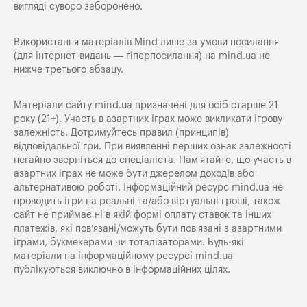
вигляді суворо заборонено.
Використання матеріалів Mind лише за умови посилання
(для інтернет-видань — гіперпосилання) на
mind.ua
не
нижче третього абзацу.
Матеріали сайту mind.ua призначені для осіб старше 21
року (21+). Участь в азартних іграх може викликати ігрову
залежність. Дотримуйтесь правил (принципів)
відповідальної гри. При виявленні перших ознак залежності
негайно зверніться до спеціаліста. Пам'ятайте, що участь в
азартних іграх не може бути джерелом доходів або
альтернативою роботі. Інформаційний ресурс mind.ua не
проводить ігри на реальні та/або віртуальні гроші, також
сайт не приймає ні в якій формі оплату ставок та інших
платежів, які пов’язані/можуть бути пов’язані з азартними
іграми, букмекерами чи тоталізаторами. Будь-які
матеріали на інформаційному ресурсі mind.ua
публікуються виключно в інформаційних цілях.