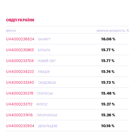
ОВДП УКРАЇНИ
випуск
реальна дохідність, %
UA4000236624
16.06 %
БАХМУТ
UA4000235865
15.77 %
АЛУШТА
UA4000233704
15.77 %
НОВИЙ СВІТ
UA4000234223
15.74 %
ЛІВАДІЯ
UA4000233340
15.73 %
СКАДОВСЬК
UA4000235378
15.48 %
ГЕНІЧЕСЬК
UA4000233712
15.27 %
ФОРОС
UA4000237416
15.26 %
ЛИСИЧАНСЬК
UA4000232904
10.16 %
ДЕБАЛЬЦЕВЕ