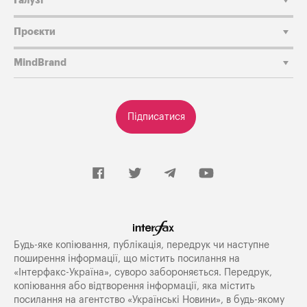
Галузі
Проєкти
MindBrand
Підписатися
Будь-яке копiювання, публiкацiя, передрук чи наступне
поширення iнформацiї, що мiстить посилання на
«Iнтерфакс-Україна», суворо забороняється. Передрук,
копіювання або відтворення інформації, яка містить
посилання на агентство «Українські Новини», в будь-якому