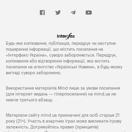
Будь-яке копiювання, публiкацiя, передрук чи наступне
поширення iнформацiї, що мiстить посилання на
«Iнтерфакс-Україна», суворо забороняється. Передрук,
копіювання або відтворення інформації, яка містить
посилання на агентство «Українські Новини», в будь-якому
вигляді суворо заборонено.
Використання матеріалів Mind лише за умови посилання
(для інтернет-видань — гіперпосилання) на
mind.ua
не
нижче третього абзацу.
Матеріали сайту mind.ua призначені для осіб старше 21
року (21+). Участь в азартних іграх може викликати ігрову
залежність. Дотримуйтесь правил (принципів)