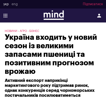
укр
eng
Підписатися
НОВИНИ
АГРО
БІЗНЕС
Україна входить у новий
сезон із великими
запасами пшениці та
позитивним прогнозом
врожаю
Активний експорт наприкінці
маркетингового року підтримав ринок,
однак конкуренція серед чорноморських
постачальників посилюватиметься