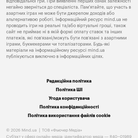
відповідальної гри. При виявленні перших ознак залежності
негайно зверніться до спеціаліста. Пам'ятайте, що участь в
азартних іграх не може бути джерелом доходів або
альтернативою роботі. Інформаційний ресурс mind.ua не
проводить ігри на реальні та/або віртуальні гроші, також
сайт не приймає ні в якій формі оплату ставок та інших
платежів, які пов’язані/можуть бути пов’язані з азартними
іграми, букмекерами чи тоталізаторами. Будь-які
матеріали на інформаційному ресурсі mind.ua
публікуються виключно в інформаційних цілях.
Редакційна політика
Політика ШІ
Угода користувача
Політика конфіденційності
Політика використання файлів cookie
© 2026 Mind.ua
ТОВ «Фьючер Медiа»
Cуб'єкт у сфері онлайн-медіа; ідентифікатор медіа — R40−01989