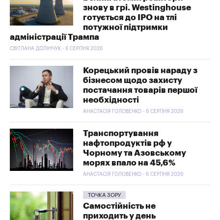
знову в грі. Westinghouse
готується до IPO на тлі
потужної підтримки
адміністрації Трампа
СВІТЛАНА ДОЛІНЧУК - 6 СЕРПНЯ 2026
Корецький провів нараду з
бізнесом щодо захисту
постачання товарів першої
необхідності
АНАСТАСІЯ ГОЛОВЕНКО - 6 СЕРПНЯ 2026
Транспортування
нафтопродуктів рф у
Чорному та Азовському
морях впало на 45,6%
АНАСТАСІЯ ГОЛОВЕНКО - 6 СЕРПНЯ 2026
ТОЧКА ЗОРУ
Самостійність не
приходить у день