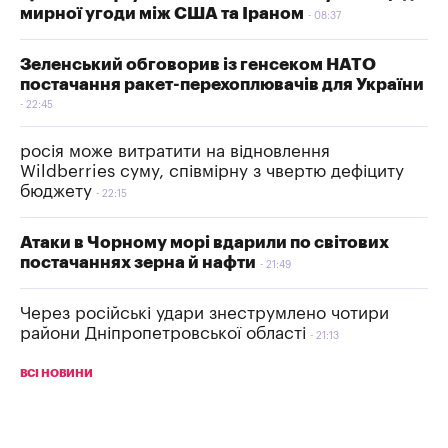
мирної угоди між США та Іраном
08:37
Зеленський обговорив із генсеком НАТО
постачання ракет-перехоплювачів для України
22:45
росія може витратити на відновлення
Wildberries суму, співмірну з чвертю дефіциту
бюджету
22:15
Атаки в Чорному морі вдарили по світових
постачаннях зерна й нафти
21:49
Через російські удари знеструмлено чотири
райони Дніпропетровської області
21:13
ВСІ НОВИНИ