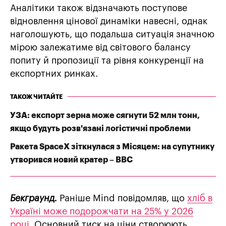
Аналітики також відзначають поступове
відновлення цінової динаміки навесні, однак
наголошують, що подальша ситуація значною
мірою залежатиме від світового балансу
попиту й пропозиції та рівня конкуренції на
експортних ринках.
ТАКОЖ ЧИТАЙТЕ
УЗА: експорт зерна може сягнути 52 млн тонн,
якщо будуть розв'язані логістичні проблеми
Ракета SpaceX зіткнулася з Місяцем: на супутнику
утворився новий кратер – BBC
Бекграунд.
Раніше Mind повідомляв, що
хліб в
Україні може подорожчати на 25% у 2026
році
. Основний тиск на ціни створюють