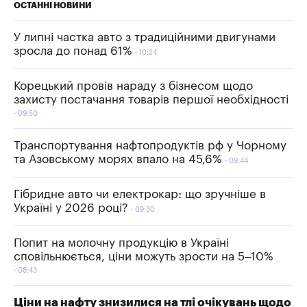
ОСТАННІ НОВИНИ
У липні частка авто з традиційними двигунами
зросла до понад 61%
10:24
Корецький провів нараду з бізнесом щодо
захисту постачання товарів першої необхідності
09:50
Транспортування нафтопродуктів рф у Чорному
та Азовському морях впало на 45,6%
09:44
Гібридне авто чи електрокар: що зручніше в
Україні у 2026 році?
09:30
Попит на молочну продукцію в Україні
сповільнюється, ціни можуть зрости на 5–10%
08:43
Ціни на нафту знизилися на тлі очікувань щодо