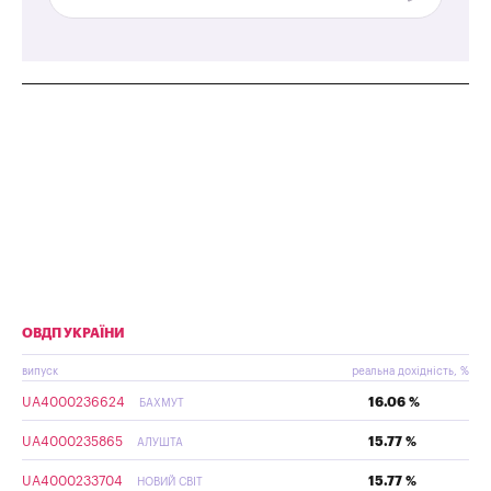
ОВДП УКРАЇНИ
випуск
реальна дохідність, %
UA4000236624
16.06 %
БАХМУТ
UA4000235865
15.77 %
АЛУШТА
UA4000233704
15.77 %
НОВИЙ СВІТ