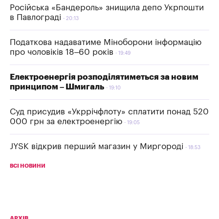
Російська «Бандероль» знищила депо Укрпошти
в Павлограді
20:13
Податкова надаватиме Міноборони інформацію
про чоловіків 18–60 років
19:49
Електроенергія розподілятиметься за новим
принципом – Шмигаль
19:10
Суд присудив «Укррічфлоту» сплатити понад 520
000 грн за електроенергію
19:05
JYSK відкрив перший магазин у Миргороді
18:53
ВСІ НОВИНИ
АРХІВ