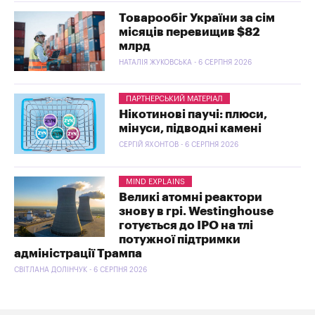
Товарообіг України за сім
місяців перевищив $82
млрд
НАТАЛІЯ ЖУКОВСЬКА - 6 СЕРПНЯ 2026
ПАРТНЕРСЬКИЙ МАТЕРІАЛ
Нікотинові паучі: плюси,
мінуси, підводні камені
СЕРГІЙ ЯХОНТОВ - 6 СЕРПНЯ 2026
MIND EXPLAINS
Великі атомні реактори
знову в грі. Westinghouse
готується до IPO на тлі
потужної підтримки
адміністрації Трампа
СВІТЛАНА ДОЛІНЧУК - 6 СЕРПНЯ 2026