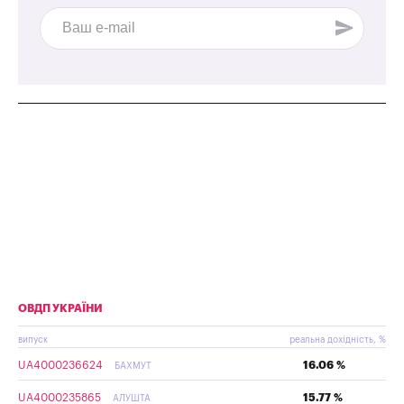
ОВДП УКРАЇНИ
випуск
реальна дохідність, %
UA4000236624
16.06 %
БАХМУТ
UA4000235865
15.77 %
АЛУШТА