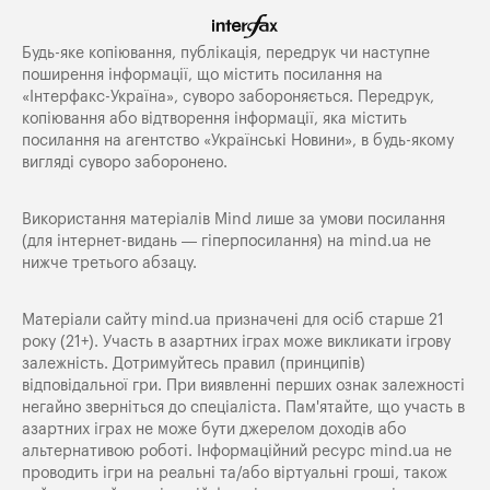
Будь-яке копiювання, публiкацiя, передрук чи наступне
поширення iнформацiї, що мiстить посилання на
«Iнтерфакс-Україна», суворо забороняється. Передрук,
копіювання або відтворення інформації, яка містить
посилання на агентство «Українські Новини», в будь-якому
вигляді суворо заборонено.
Використання матеріалів Mind лише за умови посилання
(для інтернет-видань — гіперпосилання) на
mind.ua
не
нижче третього абзацу.
Матеріали сайту mind.ua призначені для осіб старше 21
року (21+). Участь в азартних іграх може викликати ігрову
залежність. Дотримуйтесь правил (принципів)
відповідальної гри. При виявленні перших ознак залежності
негайно зверніться до спеціаліста. Пам'ятайте, що участь в
азартних іграх не може бути джерелом доходів або
альтернативою роботі. Інформаційний ресурс mind.ua не
проводить ігри на реальні та/або віртуальні гроші, також