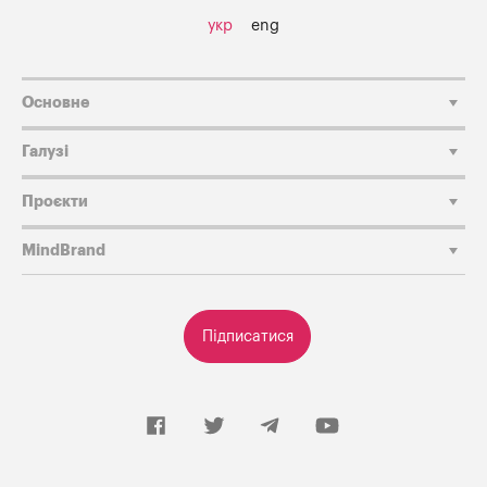
укр
eng
Основне
Галузі
Проєкти
MindBrand
Підписатися