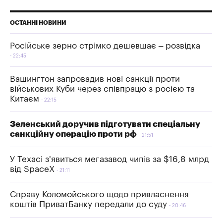
ОСТАННІ НОВИНИ
Російське зерно стрімко дешевшає – розвідка
22:45
Вашингтон запровадив нові санкції проти
військових Куби через співпрацю з росією та
Китаєм
22:15
Зеленський доручив підготувати спеціальну
санкційну операцію проти рф
21:51
У Техасі з'явиться мегазавод чипів за $16,8 млрд
від SpaceX
21:11
Справу Коломойського щодо привласнення
коштів ПриватБанку передали до суду
20:46