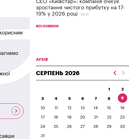
СЕО «Київстар»: компанія очікує
зростання чистого прибутку на 17-
19% у 2026 році
09:41
ВСІ НОВИНИ
в корисним
прагнемо
АРХІВ
СЕРПЕНЬ
2026
жної
1
2
9
3
4
5
6
7
8
10
11
12
13
14
15
16
17
18
19
20
21
22
23
24
25
26
27
28
29
30
исавши
31