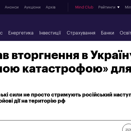
Анонси
Аукціони
Архів
Mind Club
Рейтинги
Mi
ес
Енергетика
Інвестиції
Страхування
Банки
Осві
ав вторгнення в Україн
ною катастрофою» дл
ські сили не просто стримують російський наступ
йові дії на територію рф
257