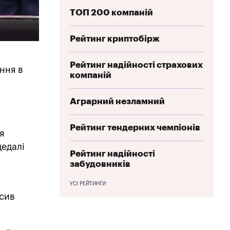
ТОП 200 компаній
Рейтинг криптобірж
Рейтинг надійності страхових
ння в
компаній
Аграрний незламний
Рейтинг тендерних чемпіонів
я
дедалі
Рейтинг надійності
забудовників
УСІ РЕЙТИНГИ
осив