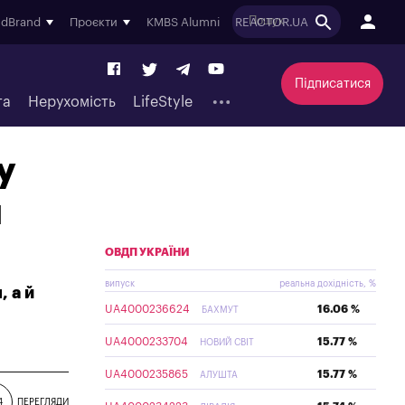
ndBrand
Проєкти
KMBS Alumni
REACTOR.UA
Підписатися
та
Нерухомість
LifeStyle
у
я
ОВДП УКРАЇНИ
випуск
реальна дохідність, %
, а й
UA4000236624
16.06 %
БАХМУТ
UA4000233704
15.77 %
НОВИЙ СВІТ
UA4000235865
15.77 %
АЛУШТА
4
ПЕРЕГЛЯДИ