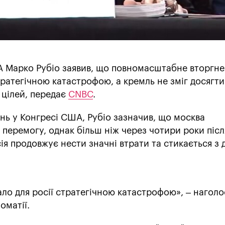
 Марко Рубіо заявив, що повномасштабне вторгне
стратегічною катастрофою, а кремль не зміг досягти
 цілей, передає
CNBC
.
нь у Конгресі США, Рубіо зазначив, що москва
перемогу, однак більш ніж через чотири роки післ
ія продовжує нести значні втрати та стикається з 
ало для росії стратегічною катастрофою», – нагол
оматії.