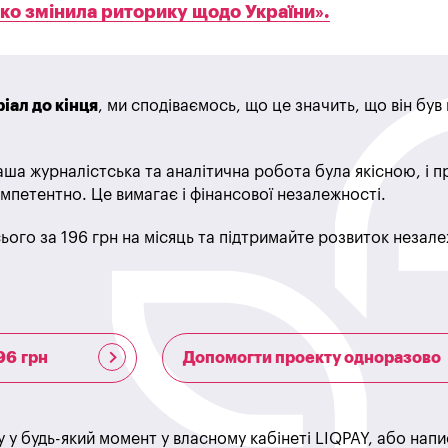
зко змінила риторику щодо України».
іал до кінця
, ми сподіваємось, що це значить, що він бу
ша журналістська та аналітична робота була якісною, і 
мпетентно. Це вимагає і фінансової незалежності.
ього за 196 грн на місяць та підтримайте розвиток незале
96 грн
Допомогти проекту одноразово
у у будь-який момент у власному кабінеті LIQPAY, або нап