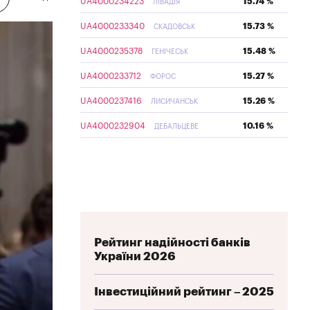
UA4000234223
15.74 %
ЛІВАДІЯ
UA4000233340
15.73 %
СКАДОВСЬК
UA4000235378
15.48 %
ГЕНІЧЕСЬК
UA4000233712
15.27 %
ФОРОС
UA4000237416
15.26 %
ЛИСИЧАНСЬК
UA4000232904
10.16 %
ДЕБАЛЬЦЕВЕ
Рейтинг надійності банків
України 2026
Інвестиційний рейтинг – 2025