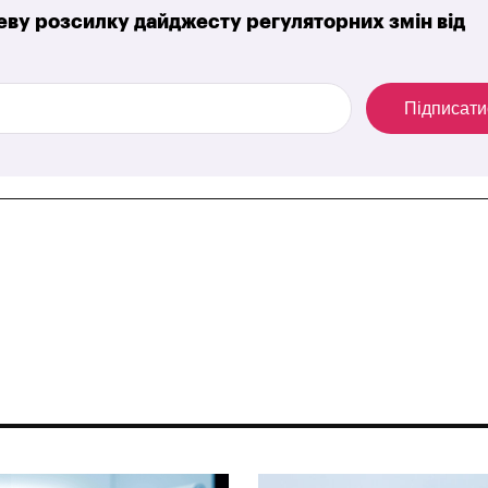
ву розсилку дайджесту регуляторних змін від
Підписати