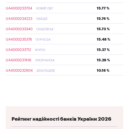
UA4000233704
15.77 %
НОВИЙ СВІТ
UA4000234223
15.74 %
ЛІВАДІЯ
UA4000233340
15.73 %
СКАДОВСЬК
UA4000235378
15.48 %
ГЕНІЧЕСЬК
UA4000233712
15.27 %
ФОРОС
UA4000237416
15.26 %
ЛИСИЧАНСЬК
UA4000232904
10.16 %
ДЕБАЛЬЦЕВЕ
Рейтинг надійності банків України 2026