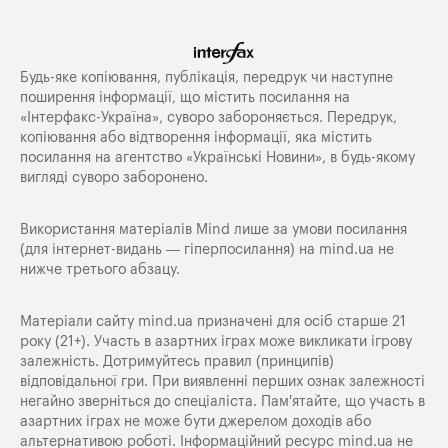
Будь-яке копiювання, публiкацiя, передрук чи наступне
поширення iнформацiї, що мiстить посилання на
«Iнтерфакс-Україна», суворо забороняється. Передрук,
копіювання або відтворення інформації, яка містить
посилання на агентство «Українські Новини», в будь-якому
вигляді суворо заборонено.
Використання матеріалів Mind лише за умови посилання
(для інтернет-видань — гіперпосилання) на
mind.ua
не
нижче третього абзацу.
Матеріали сайту mind.ua призначені для осіб старше 21
року (21+). Участь в азартних іграх може викликати ігрову
залежність. Дотримуйтесь правил (принципів)
відповідальної гри. При виявленні перших ознак залежності
негайно зверніться до спеціаліста. Пам'ятайте, що участь в
азартних іграх не може бути джерелом доходів або
альтернативою роботі. Інформаційний ресурс mind.ua не