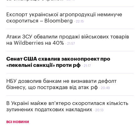
Експорт української агропродукції неминуче
скоротиться – Bloomberg
22:15
Атаки ЗСУ обвалили продажі військових товарів
на Wildberries на 40%
21:57
Сенат США схвалив законопроект про
«пекельні санкції» проти рф
21:17
НБУ дозволив банкам не визнавати дефолт
бізнесу, що постраждав від атак рф
20:49
В Україні майже вп'ятеро скоротилася кількість
зупинених податкових накладних
20:13
ВСІ НОВИНИ