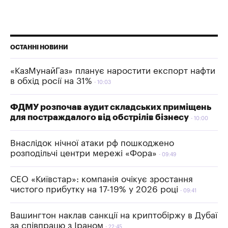
ОСТАННІ НОВИНИ
«КазМунайГаз» планує наростити експорт нафти
в обхід росії на 31%
10:03
ФДМУ розпочав аудит складських приміщень
для постраждалого від обстрілів бізнесу
10:00
Внаслідок нічної атаки рф пошкоджено
розподільчі центри мережі «Фора»
09:49
СЕО «Київстар»: компанія очікує зростання
чистого прибутку на 17-19% у 2026 році
09:41
Вашингтон наклав санкції на криптобіржу в Дубаї
за співпрацю з Іраном
22:45