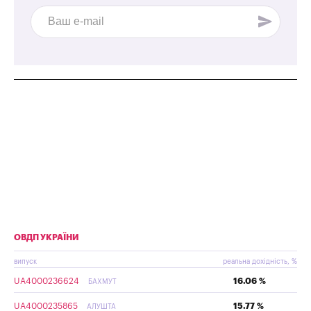
ОВДП УКРАЇНИ
випуск
реальна дохідність, %
UA4000236624
16.06 %
БАХМУТ
UA4000235865
15.77 %
АЛУШТА