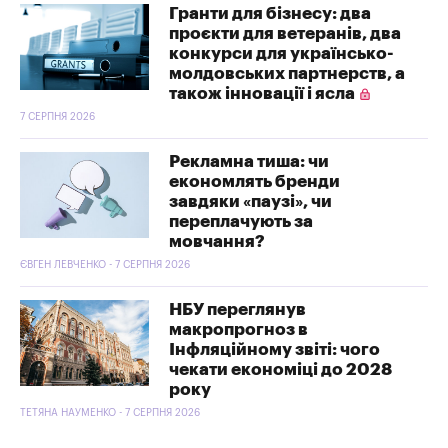
Гранти для бізнесу: два
проєкти для ветеранів, два
конкурси для українсько-
молдовських партнерств, а
також інновації і ясла
7 СЕРПНЯ 2026
Рекламна тиша: чи
економлять бренди
завдяки «паузі», чи
переплачують за
мовчання?
ЄВГЕН ЛЕВЧЕНКО - 7 СЕРПНЯ 2026
НБУ переглянув
макропрогноз в
Інфляційному звіті: чого
чекати економіці до 2028
року
ТЕТЯНА НАУМЕНКО - 7 СЕРПНЯ 2026