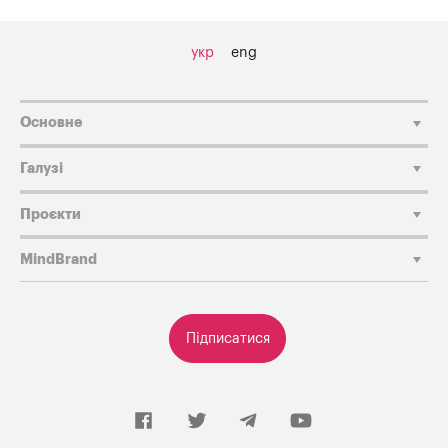
укр
eng
Основне
Галузі
Проєкти
MindBrand
Підписатися