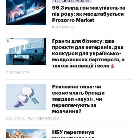
НОВИНИ КОМПАНІЙ
96,3 млрд грн закупівель за
пів року: як масштабується
Prozorro Market
8 СЕРПНЯ 2026
Гранти для бізнесу: два
проєкти для ветеранів, два
конкурси для українсько-
молдовських партнерств, а
також інновації і ясла
7 СЕРПНЯ 2026
Рекламна тиша: чи
економлять бренди
завдяки «паузі», чи
переплачують за
мовчання?
ЄВГЕН ЛЕВЧЕНКО - 7 СЕРПНЯ 2026
НБУ переглянув