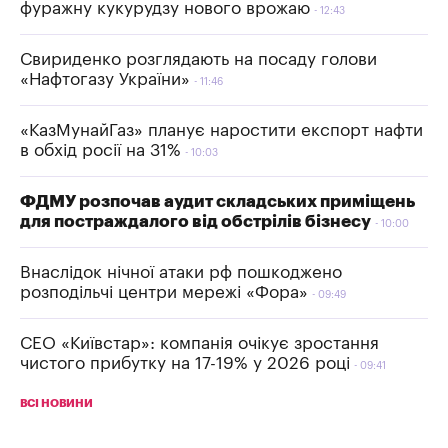
фуражну кукурудзу нового врожаю
12:43
Свириденко розглядають на посаду голови
«Нафтогазу України»
11:46
«КазМунайГаз» планує наростити експорт нафти
в обхід росії на 31%
10:03
ФДМУ розпочав аудит складських приміщень
для постраждалого від обстрілів бізнесу
10:00
Внаслідок нічної атаки рф пошкоджено
розподільчі центри мережі «Фора»
09:49
СЕО «Київстар»: компанія очікує зростання
чистого прибутку на 17-19% у 2026 році
09:41
ВСІ НОВИНИ