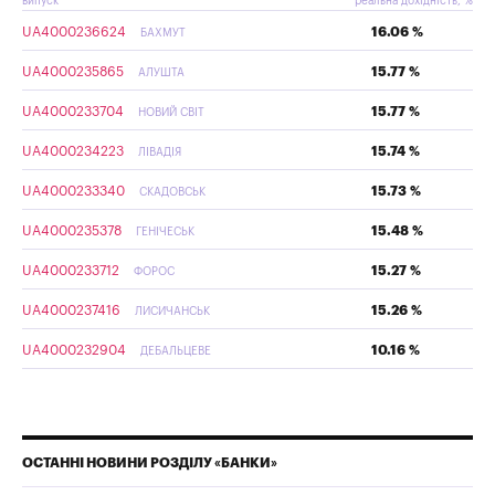
випуск
реальна дохідність, %
UA4000236624
16.06 %
БАХМУТ
UA4000235865
15.77 %
АЛУШТА
UA4000233704
15.77 %
НОВИЙ СВІТ
UA4000234223
15.74 %
ЛІВАДІЯ
UA4000233340
15.73 %
СКАДОВСЬК
UA4000235378
15.48 %
ГЕНІЧЕСЬК
UA4000233712
15.27 %
ФОРОС
UA4000237416
15.26 %
ЛИСИЧАНСЬК
UA4000232904
10.16 %
ДЕБАЛЬЦЕВЕ
ОСТАННІ НОВИНИ РОЗДІЛУ «БАНКИ»