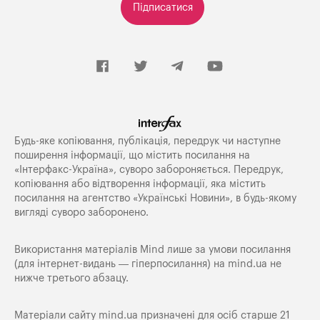
Підписатися
Будь-яке копiювання, публiкацiя, передрук чи наступне
поширення iнформацiї, що мiстить посилання на
«Iнтерфакс-Україна», суворо забороняється. Передрук,
копіювання або відтворення інформації, яка містить
посилання на агентство «Українські Новини», в будь-якому
вигляді суворо заборонено.
Використання матеріалів Mind лише за умови посилання
(для інтернет-видань — гіперпосилання) на
mind.ua
не
нижче третього абзацу.
Матеріали сайту mind.ua призначені для осіб старше 21