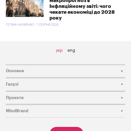
макропрогноз в
Інфляційному звіті: чого
чекати економіці до 2028
року
ТЕТЯНА НАУМЕНКО - 7 СЕРПНЯ 2026
укр
eng
Основне
Галузі
Проєкти
MindBrand