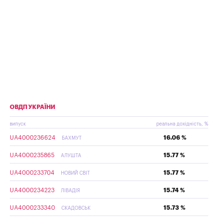
ОВДП УКРАЇНИ
випуск
реальна дохідність, %
UA4000236624
16.06 %
БАХМУТ
UA4000235865
15.77 %
АЛУШТА
UA4000233704
15.77 %
НОВИЙ СВІТ
UA4000234223
15.74 %
ЛІВАДІЯ
UA4000233340
15.73 %
СКАДОВСЬК