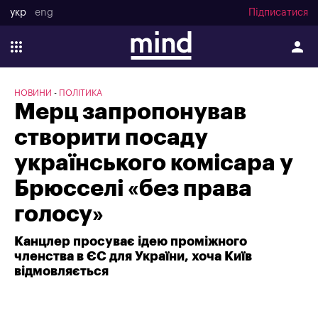
укр
eng
Підписатися
НОВИНИ
ПОЛІТИКА
Мерц запропонував
створити посаду
українського комісара у
Брюсселі «без права
голосу»
Канцлер просуває ідею проміжного
членства в ЄС для України, хоча Київ
відмовляється