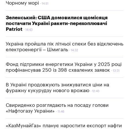
Чорному морі
14:51
Зеленський: США домовилися щомісяця
постачати Україні ракети-перехоплювачі
Patriot
14:43
Україна пройшла пік літньої спеки без відключень
електроенергії – Шмигаль
14:32
Фонд підтримки енергетики України у 2025 році
профінансував 250 із 398 схвалених заявок
13:31
В Україні продовжують знижуватися ціни на
фуражну кукурудзу нового врожаю
12:43
Свириденко розглядають на посаду голови
«Нафтогазу України»
11:46
«КазМунайГаз» планує наростити експорт нафти