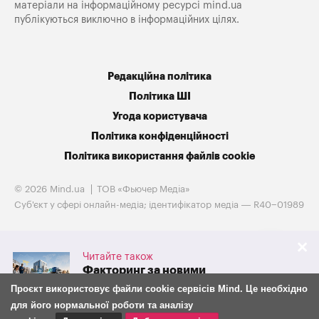
матеріали на інформаційному ресурсі mind.ua
публікуються виключно в інформаційних цілях.
Редакційна політика
Політика ШІ
Угода користувача
Політика конфіденційності
Політика використання файлів cookie
© 2026 Mind.ua
ТОВ «Фьючер Медiа»
Cуб'єкт у сфері онлайн-медіа; ідентифікатор медіа — R40−01989
Читайте також
Факторинг за новими
правилами: що з 30 липня
Проєкт використовує файли cookie сервісів Mind. Це необхідно
змінилося для бізнесу та
для його нормальної роботи та аналізу
фінансових компаній