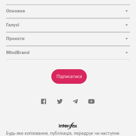
Основне
Галузі
Проєкти
MindBrand
Підписатися
Будь-яке копiювання, публiкацiя, передрук чи наступне