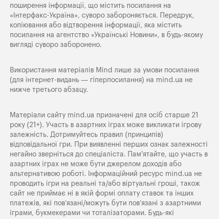
поширення iнформацiї, що мiстить посилання на
«Iнтерфакс-Україна», суворо забороняється. Передрук,
копіювання або відтворення інформації, яка містить
посилання на агентство «Українські Новини», в будь-якому
вигляді суворо заборонено.
Використання матеріалів Mind лише за умови посилання
(для інтернет-видань — гіперпосилання) на
mind.ua
не
нижче третього абзацу.
Матеріали сайту mind.ua призначені для осіб старше 21
року (21+). Участь в азартних іграх може викликати ігрову
залежність. Дотримуйтесь правил (принципів)
відповідальної гри. При виявленні перших ознак залежності
негайно зверніться до спеціаліста. Пам'ятайте, що участь в
азартних іграх не може бути джерелом доходів або
альтернативою роботі. Інформаційний ресурс mind.ua не
проводить ігри на реальні та/або віртуальні гроші, також
сайт не приймає ні в якій формі оплату ставок та інших
платежів, які пов’язані/можуть бути пов’язані з азартними
іграми, букмекерами чи тоталізаторами. Будь-які