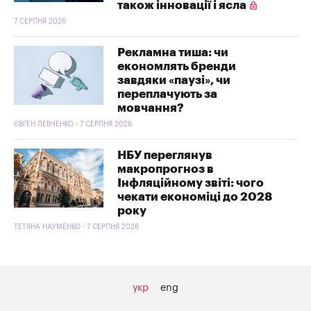
також інновації і ясла
7 СЕРПНЯ 2026
Рекламна тиша: чи
економлять бренди
завдяки «паузі», чи
переплачують за
мовчання?
ЄВГЕН ЛЕВЧЕНКО - 7 СЕРПНЯ 2026
НБУ переглянув
макропрогноз в
Інфляційному звіті: чого
чекати економіці до 2028
року
ТЕТЯНА НАУМЕНКО - 7 СЕРПНЯ 2026
укр
eng