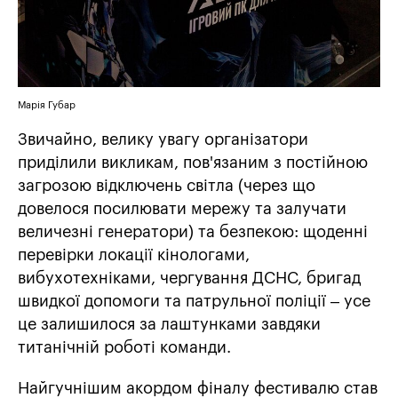
Марія Губар
Звичайно, велику увагу організатори
приділили викликам, пов'язаним з постійною
загрозою відключень світла (через що
довелося посилювати мережу та залучати
величезні генератори) та безпекою: щоденні
перевірки локації кінологами,
вибухотехніками, чергування ДСНС, бригад
швидкої допомоги та патрульної поліції – усе
це залишилося за лаштунками завдяки
титанічній роботі команди.
Найгучнішим акордом фіналу фестивалю став