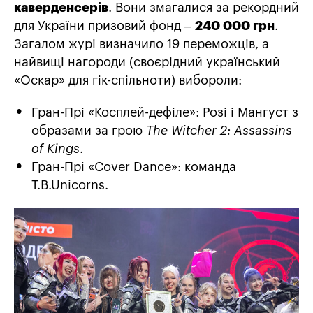
каверденсерів
. Вони змагалися за рекордний
для України призовий фонд –
240 000 грн
.
Загалом журі визначило 19 переможців, а
найвищі нагороди (своєрідний український
«Оскар» для гік-спільноти) вибороли:
Гран-Прі «Косплей-дефіле»: Розі і Мангуст з
образами за грою
The Witcher 2: Assassins
of Kings
.
Гран-Прі «Cover Dance»: команда
T.B.Unicorns.