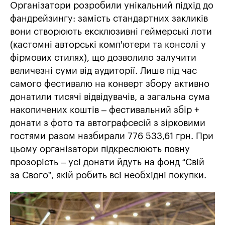
Організатори розробили унікальний підхід до
фандрейзингу: замість стандартних закликів
вони створюють ексклюзивні геймерські лоти
(кастомні авторські комп'ютери та консолі у
фірмових стилях), що дозволило залучити
величезні суми від аудиторії. Лише під час
самого фестивалю на конверт збору активно
донатили тисячі відвідувачів, а загальна сума
накопичених коштів – фестивальний збір +
донати з фото та автографсесій з зірковими
гостями разом назбирали 776 533,61 грн. При
цьому організатори підкреслюють повну
прозорість – усі донати йдуть на фонд “Свій
за Свого”, якій робить всі необхідні покупки.