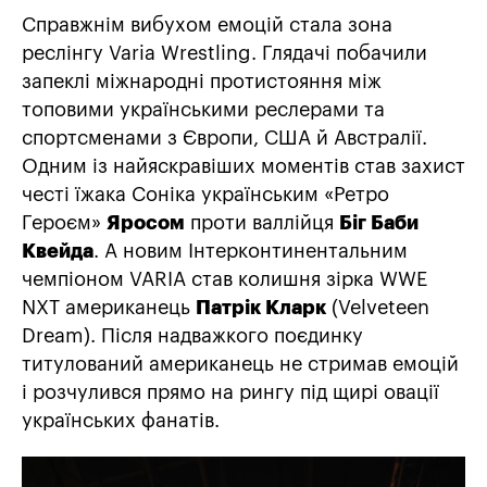
Справжнім вибухом емоцій стала зона
реслінгу Varia Wrestling. Глядачі побачили
запеклі міжнародні протистояння між
топовими українськими реслерами та
спортсменами з Європи, США й Австралії.
Одним із найяскравіших моментів став захист
честі їжака Соніка українським «Ретро
Героєм»
Яросом
проти валлійця
Біг Баби
Квейда
. А новим Інтерконтинентальним
чемпіоном VARIA став колишня зірка WWE
NXT американець
Патрік Кларк
(Velveteen
Dream). Після надважкого поєдинку
титулований американець не стримав емоцій
і розчулився прямо на рингу під щирі овації
українських фанатів.