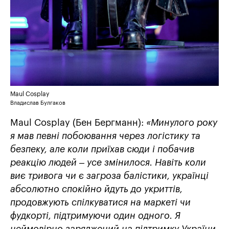
Maul Cosplay
Владислав Булгаков
Maul Cosplay (Бен Бергманн):
«Минулого року
я мав певні побоювання через логістику та
безпеку, але коли приїхав сюди і побачив
реакцію людей – усе змінилося. Навіть коли
виє тривога чи є загроза балістики, українці
абсолютно спокійно йдуть до укриттів,
продовжують спілкуватися на маркеті чи
фудкорті, підтримуючи один одного. Я
неймовірно заряджений на підтримку України.