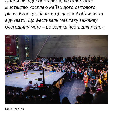
Попри складні обставини, ви створюєте
мистецтво косплею найвищого світового
рівня. Бути тут, бачити ці щасливі обличчя та
відчувати, що фестиваль має таку важливу
благодійну мета – це велика честь для мене».
Юрій Грязнов