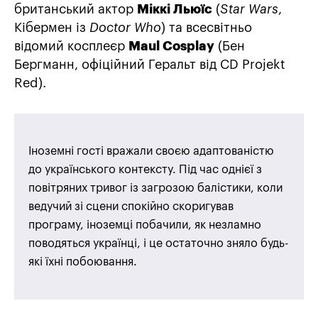
британський актор
Міккі Льюїс
(
Star Wars
,
Кібермен із
Doctor Who
) та всесвітньо
відомий косплеєр
Maul Cosplay
(Бен
Бергманн, офіційний Геральт від CD Projekt
Red).
Іноземні гості вражали своєю адаптованістю
до українського контексту. Під час однієї з
повітряних тривог із загрозою балістики, коли
ведучий зі сцени спокійно скоригував
програму, іноземці побачили, як незламно
поводяться українці, і це остаточно зняло будь-
які їхні побоювання.