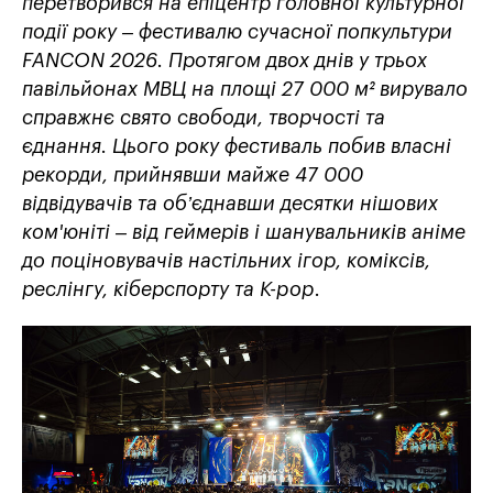
перетворився на епіцентр головної культурної
події року – фестивалю сучасної попкультури
FANCON 2026. Протягом двох днів у трьох
павільйонах МВЦ на площі 27 000 м² вирувало
справжнє свято свободи, творчості та
єднання. Цього року фестиваль побив власні
рекорди, прийнявши майже 47 000
відвідувачів та об’єднавши десятки нішових
ком'юніті – від геймерів і шанувальників аніме
до поціновувачів настільних ігор, коміксів,
реслінгу, кіберспорту та K-pop.