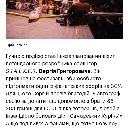
Юрій Грязнов
Гучною подією став і незапланований візит
легендарного розробника серії ігор
S.T.A.L.K.E.R.
Сергія Григоровича
. Він
прийшов на фестиваль, аби особисто
підтримати один із фанатських зборів на ЗСУ.
Для цього Сергій провів благодійну автограф-
сесію за донати, що допомогло зібрати 86
203 гривні для ГО «Спілка ветеранів, людей з
інвалідістю бойових дій «Самарський Курінь"»
А ще поділився з фанами, що готує нову гру