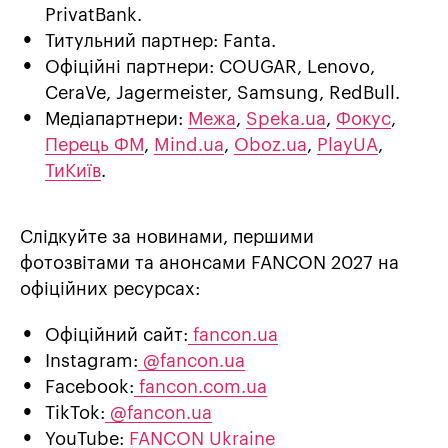
PrivatBank.
Титульний партнер: Fanta.
Офіційні партнери: COUGAR, Lenovo,
CeraVe, Jagermeister, Samsung, RedBull.
Медіапартнери:
Межа
,
Speka.ua
,
Фокус
,
Перець ФМ
,
Mind.ua
,
Oboz.ua
,
PlayUA
,
ТиКиїв
.
Слідкуйте за новинами, першими
фотозвітами та анонсами FANCON 2027 на
офіційних ресурсах:
Офіційний сайт:
fancon.ua
Instagram:
@fancon.ua
Facebook:
fancon.com.ua
TikTok:
@fancon.ua
YouTube:
FANCON Ukraine