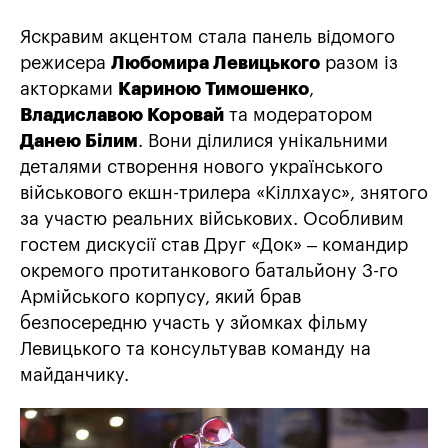
Яскравим акцентом стала панель відомого
режисера
Любомира Левицького
разом із
акторками
Кариною Тимошенко
,
Владиславою Коровай
та модератором
Данею Білим
. Вони ділилися унікальними
деталями створення нового українського
військового екшн-трилера «Кіллхаус», знятого
за участю реальних військових. Особливим
гостем дискусії став Друг «Док» – командир
окремого протитанкового батальйону 3-го
Армійського корпусу, який брав
безпосередню участь у зйомках фільму
Левицького та консультував команду на
майданчику.