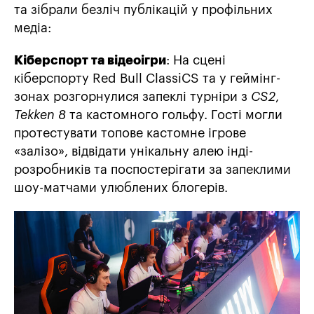
та зібрали безліч публікацій у профільних
медіа:
Кіберспорт та відеоігри
: На сцені
кіберспорту Red Bull ClassiCS та у геймінг-
зонах розгорнулися запеклі турніри з
CS2
,
Tekken 8
та кастомного гольфу. Гості могли
протестувати топове кастомне ігрове
«залізо», відвідати унікальну алею інді-
розробників та поспостерігати за запеклими
шоу-матчами улюблених блогерів.