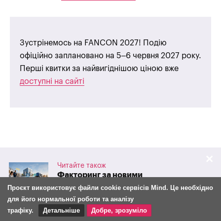
Зустрінемось на FANCON 2027! Подію
офіційно заплановано на 5–6 червня 2027 року.
Перші квитки за найвигіднішою ціною вже
доступні на сайті
У випадку, якщо ви знайшли помилку, виділіть її мишкою і
натисніть Ctrl + Enter, щоб повідомити про це редакцію.
Читайте також
Або надішліть, будь-ласка, на пошту
editor@mind.ua
Факторинг за новими
правилами: що з 30 липня
Проєкт використовує файли cookie сервісів Mind. Це необхідно
змінилося для бізнесу та
для його нормальної роботи та аналізу
фінансових компаній
Підпишись на Google NEWS
трафіку.
Детальніше
Добре, зрозуміло