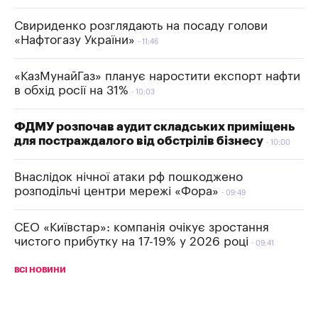
Свириденко розглядають на посаду голови
«Нафтогазу України»
11:46
«КазМунайГаз» планує наростити експорт нафти
в обхід росії на 31%
10:03
ФДМУ розпочав аудит складських приміщень
для постраждалого від обстрілів бізнесу
10:00
Внаслідок нічної атаки рф пошкоджено
розподільчі центри мережі «Фора»
09:49
СЕО «Київстар»: компанія очікує зростання
чистого прибутку на 17-19% у 2026 році
09:41
ВСІ НОВИНИ