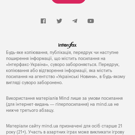
Будь-яке копiювання, публiкацiя, передрук чи наступне
поширення iнформацiї, що мiстить посилання на
«Iнтерфакс-Україна», суворо забороняється. Передрук,
копіювання або відтворення інформації, яка містить
посилання на агентство «Українські Новини», в будь-якому
вигляді суворо заборонено.
Використання матеріалів Mind лише за умови посилання
(для інтернет-видань — гіперпосилання) на
mind.ua
не
нижче третього абзацу.
Матеріали сайту mind.ua призначені для осіб старше 21
року (21+). Участь в азартних іграх може викликати ігрову