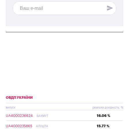
ОВДП УКРАЇНИ
випуск
реальна дохідність, %
UA4000236624
16.06 %
БАХМУТ
UA4000235865
15.77 %
АЛУШТА