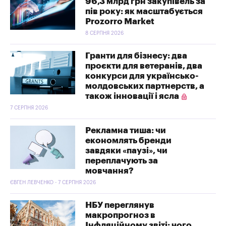
96,3 млрд грн закупівель за
пів року: як масштабується
Prozorro Market
8 СЕРПНЯ 2026
Гранти для бізнесу: два
проєкти для ветеранів, два
конкурси для українсько-
молдовських партнерств, а
також інновації і ясла
7 СЕРПНЯ 2026
Рекламна тиша: чи
економлять бренди
завдяки «паузі», чи
переплачують за
мовчання?
ЄВГЕН ЛЕВЧЕНКО - 7 СЕРПНЯ 2026
НБУ переглянув
макропрогноз в
Інфляційному звіті: чого