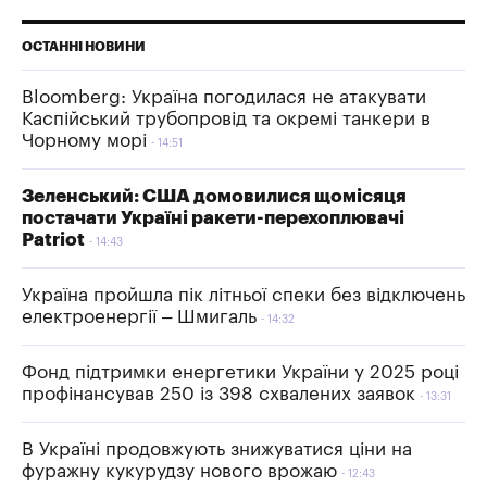
ОСТАННІ НОВИНИ
Bloomberg: Україна погодилася не атакувати
Каспійський трубопровід та окремі танкери в
Чорному морі
14:51
Зеленський: США домовилися щомісяця
постачати Україні ракети-перехоплювачі
Patriot
14:43
Україна пройшла пік літньої спеки без відключень
електроенергії – Шмигаль
14:32
Фонд підтримки енергетики України у 2025 році
профінансував 250 із 398 схвалених заявок
13:31
В Україні продовжують знижуватися ціни на
фуражну кукурудзу нового врожаю
12:43