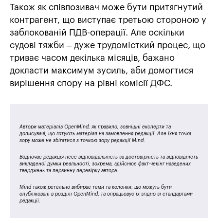
Також як співпозивач може бути притягнутий
контрагент, що виступає третьою стороною у
заблокованій ПДВ-операції. Але оскільки
судові тяжби – дуже трудомісткий процес, що
триває часом декілька місяців, бажано
докласти максимум зусиль, аби домогтися
вирішення спору на рівні комісії ДФС.
Автори матеріалів OpenMind, як правило, зовнішні експерти та
дописувачі, що готують матеріал на замовлення редакції. Але їхня точка
зору може не збігатися з точкою зору редакції Mind.
Водночас редакція несе відповідальність за достовірність та відповідність
викладеної думки реальності, зокрема, здійснює факт-чекінг наведених
тверджень та первинну перевірку автора.
Mind також ретельно вибирає теми та колонки, що можуть бути
опубліковані в розділі OpenMind, та опрацьовує їх згідно зі стандартами
редакції.