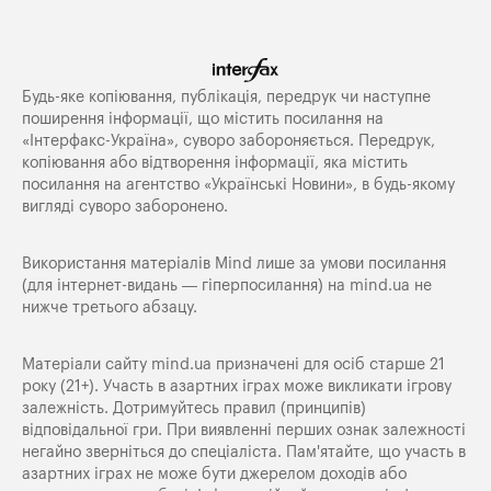
Будь-яке копiювання, публiкацiя, передрук чи наступне
поширення iнформацiї, що мiстить посилання на
«Iнтерфакс-Україна», суворо забороняється. Передрук,
копіювання або відтворення інформації, яка містить
посилання на агентство «Українські Новини», в будь-якому
вигляді суворо заборонено.
Використання матеріалів Mind лише за умови посилання
(для інтернет-видань — гіперпосилання) на
mind.ua
не
нижче третього абзацу.
Матеріали сайту mind.ua призначені для осіб старше 21
року (21+). Участь в азартних іграх може викликати ігрову
залежність. Дотримуйтесь правил (принципів)
відповідальної гри. При виявленні перших ознак залежності
негайно зверніться до спеціаліста. Пам'ятайте, що участь в
азартних іграх не може бути джерелом доходів або