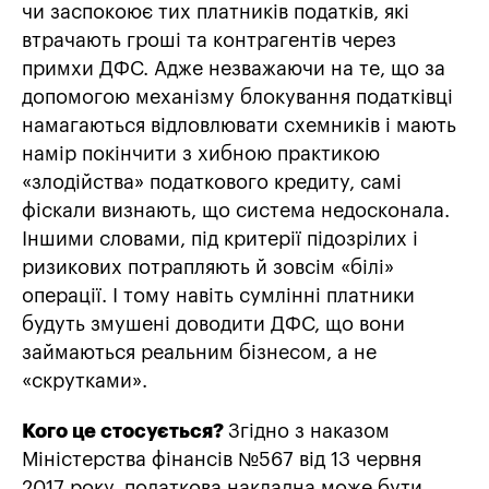
чи заспокоює тих платників податків, які
втрачають гроші та контрагентів через
примхи ДФС. Адже незважаючи на те, що за
допомогою механізму блокування податківці
намагаються відловлювати схемників і мають
намір покінчити з хибною практикою
«злодійства» податкового кредиту, самі
фіскали визнають, що система недосконала.
Іншими словами, під критерії підозрілих і
ризикових потрапляють й зовсім «білі»
операції. І тому навіть сумлінні платники
будуть змушені доводити ДФС, що вони
займаються реальним бізнесом, а не
«скрутками».
Кого це стосується?
Згідно з наказом
Міністерства фінансів №567 від 13 червня
2017 року, податкова накладна може бути