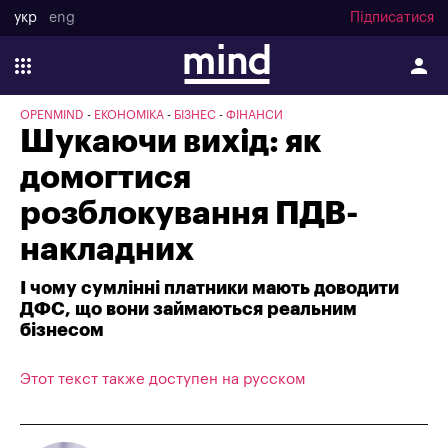
укр
eng
Підписатися
OPENMIND
ЕКОНОМІКА
БІЗНЕС
ФІНАНСИ
Шукаючи вихід: як
домогтися
розблокування ПДВ-
накладних
І чому сумлінні платники мають доводити
ДФС, що вони займаються реальним
бізнесом
Этот текст также доступен на русском