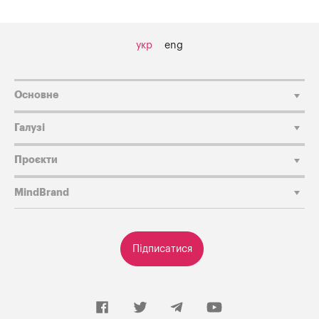
укр
eng
Основне
Галузі
Проєкти
MindBrand
Підписатися