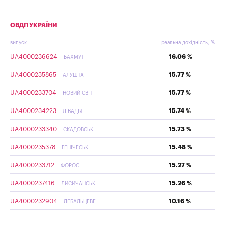
ОВДП УКРАЇНИ
випуск
реальна дохідність, %
UA4000236624
16.06 %
БАХМУТ
UA4000235865
15.77 %
АЛУШТА
UA4000233704
15.77 %
НОВИЙ СВІТ
UA4000234223
15.74 %
ЛІВАДІЯ
UA4000233340
15.73 %
СКАДОВСЬК
UA4000235378
15.48 %
ГЕНІЧЕСЬК
UA4000233712
15.27 %
ФОРОС
UA4000237416
15.26 %
ЛИСИЧАНСЬК
UA4000232904
10.16 %
ДЕБАЛЬЦЕВЕ