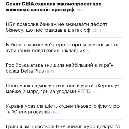
Сенат США схвалив законопроект про
«пекельні санкції» проти рф
21:17
НБУ дозволив банкам не визнавати дефолт
бізнесу, що постраждав від атак рф
20:49
В Україні майже вп'ятеро скоротилася кількість
зупинених податкових накладних
20:13
Російська атака знищила найбільший в Україні
склад Delta Plus
19:40
Сенс Банк відмовляється сплачувати «Кернелу»
майже 2 млрд грн за угодами РЕПО
19:16
Україна уразила шість суден тіньового флоту рф
та 10 енерговузлів
19:08
Гривня зміцнюється: НБУ знизив курс долара та