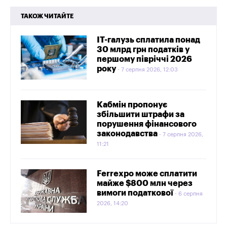
ТАКОЖ ЧИТАЙТЕ
IT-галузь сплатила понад
30 млрд грн податків у
першому півріччі 2026
року
7 серпня 2026, 12:03
Кабмін пропонує
збільшити штрафи за
порушення фінансового
законодавства
7 серпня 2026,
11:21
Ferrexpo може сплатити
майже $800 млн через
вимоги податкової
6 серпня
2026, 14:20