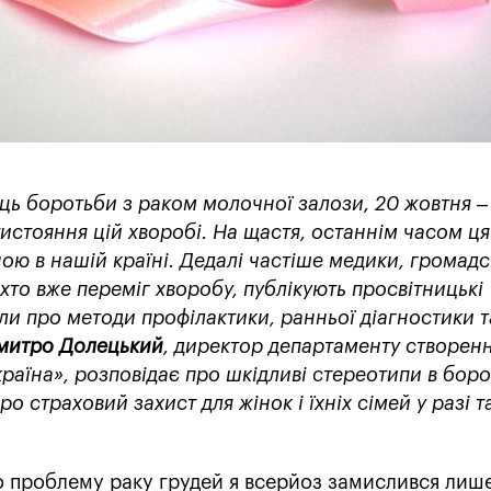
яць боротьби з раком молочної залози, 20 жовтня –
истояння цій хворобі. На щастя, останнім часом ця
ою в нашій країні. Дедалі частіше медики, громадс
, хто вже переміг хворобу, публікують просвітницькі
ли про методи профілактики, ранньої діагностики т
митро Долецький
, директор департаменту створен
раїна», розповідає про шкідливі стереотипи в боро
ро страховий захист для жінок і їхніх сімей у разі т
о проблему раку грудей я всерйоз замислився лише