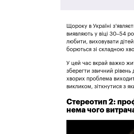
Щороку в Україні з'являє
виявляють у віці 30–54 р
любити, виховувати дітей,
борються зі складною хв
У цей час вкрай важко жи
зберегти звичний рівень 
хворих проблема виходит
викликом, зіткнутися з я
Стереотип 2: про
нема чого витрача