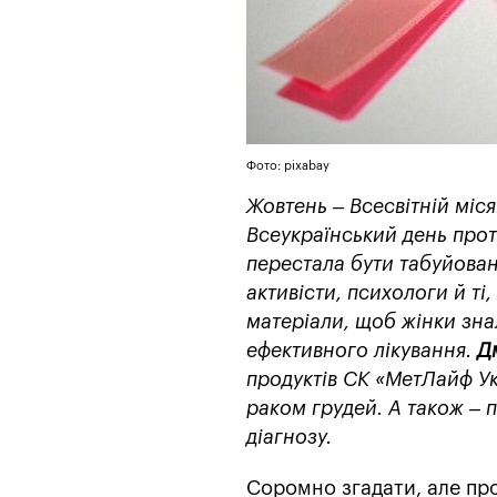
Фото: pixabay
Жовтень – Всесвітній міс
Всеукраїнський день прот
перестала бути табуйован
активісти, психологи й ті
матеріали, щоб жінки зна
ефективного лікування.
Д
продуктів СК «МетЛайф Ук
раком грудей. А також – п
діагнозу.
Соромно згадати, але пр