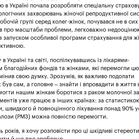
 в Україні почала розробляти спеціальну страхов
ологічних захворювань жіночої репродуктивної сис
бочій групі серед колег-жінок, почувався не в сих
нав про масштаби проблеми, легковажно недооціню
я із запуском особливої програми страхування для ж
ективною.
в Україні та світі, поспілкувавшись із лікарями-
 благодійних фондів та жінками, які перемогли цю
мінив свою думку. Зрозумів, як важливо подолати
 був сам, а головне – знайти і впровадити в життя
могти нашим жінкам боротися з раком молочної за
ментів уже працює в інших країнах: за статистик
ки, швидкого й повноцінного лікування понад 90% у
алози (РМЗ) можна повністю перемогти.
ь років, я хочу розповісти про ці шкідливі стереоти
ити й що вже зроблено.