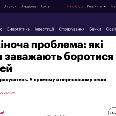
Анонси
Аукціони
Архів
Mind Club
Рейтинги
Mi
ес
Енергетика
Інвестиції
Страхування
Банки
Осві
жіноча проблема: які
 заважають боротися 
дей
страхуватись. У прямому й переносному сенсі
 русском
КИЙ
,
333