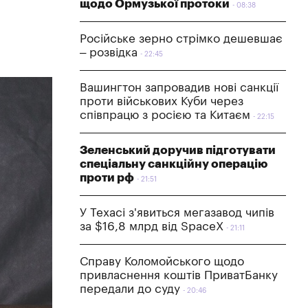
щодо Ормузької протоки
08:38
Російське зерно стрімко дешевшає
– розвідка
22:45
Вашингтон запровадив нові санкції
проти військових Куби через
співпрацю з росією та Китаєм
22:15
Зеленський доручив підготувати
спеціальну санкційну операцію
проти рф
21:51
У Техасі з'явиться мегазавод чипів
за $16,8 млрд від SpaceX
21:11
Справу Коломойського щодо
привласнення коштів ПриватБанку
передали до суду
20:46