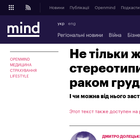
Новини
Публікації
Openmind
Подкасти
укр
eng
Регіональні новини
Війна
Бізн
Не тільки 
OPENMIND
стереотипи
МЕДИЦИНА
СТРАХУВАННЯ
LIFESTYLE
раком гру
І чи можна від нього за
Этот текст также доступен на
ДМИТРО ДОЛЕЦЬ