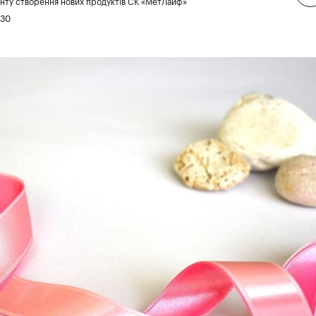
нту створення нових продуктів СК «МетЛайф»
:30