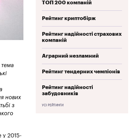
ТОП 200 компаній
Рейтинг криптобірж
Рейтинг надійності страхових
компаній
Аграрний незламний
 тема
Рейтинг тендерних чемпіонів
ькі
Рейтинг надійності
а
забудовників
ня нових
тьбі з
УСІ РЕЙТИНГИ
акого
 у 2015-