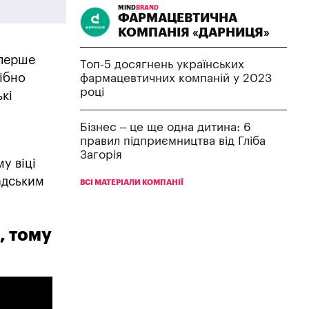
MIND
BRAND
ФАРМАЦЕВТИЧНА
КОМПАНІЯ «ДАРНИЦЯ»
уперше
Топ-5 досягнень українських
рібно
фармацевтичних компаній у 2023
році
ькі
Бізнес – це ще одна дитина: 6
правил підприємництва від Гліба
,
Загорія
у віці
адським
ВСІ МАТЕРІАЛИ КОМПАНІЇ
, тому