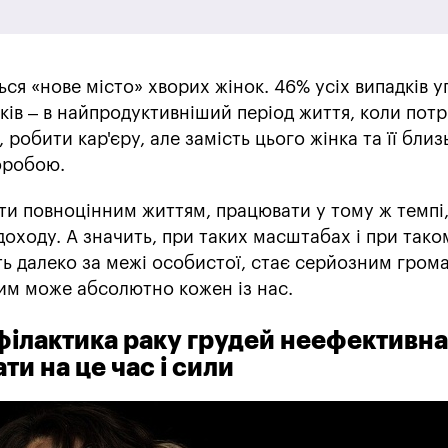
ться «нове місто» хворих жінок. 46% усіх випадків 
оків – в найпродуктивніший період життя, коли пот
 робити кар'єру, але замість цього жінка та її близ
оробою.
ти повноцінним життям, працювати у тому ж темпі
доходу. А значить, при таких масштабах і при таком
ь далеко за межі особистої, стає серйозним гром
ким може абсолютно кожен із нас.
філактика раку грудей неефективна
ти на це час і сили