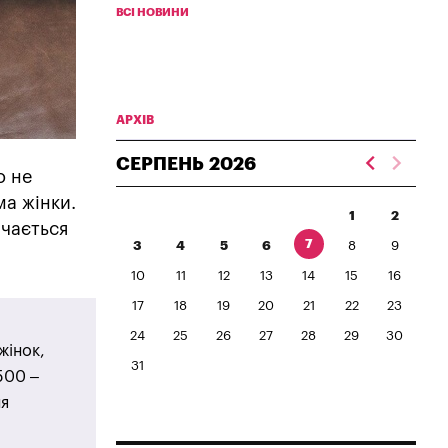
ВСІ НОВИНИ
АРХІВ
СЕРПЕНЬ
2026
о не
ма жінки.
1
2
ачається
7
3
4
5
6
8
9
10
11
12
13
14
15
16
17
18
19
20
21
22
23
24
25
26
27
28
29
30
жінок,
31
500 –
ня