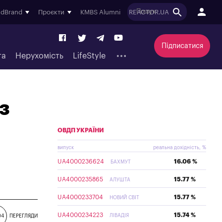
ndBrand
Проєкти
KMBS Alumni
REACTOR.UA
Підписатися
та
Нерухомість
LifeStyle
з
ОВДП УКРАЇНИ
випуск
реальна дохідність, %
UA4000236624
16.06 %
БАХМУТ
UA4000235865
15.77 %
АЛУШТА
UA4000233704
15.77 %
НОВИЙ СВІТ
UA4000234223
15.74 %
ЛІВАДІЯ
04
ПЕРЕГЛЯДИ