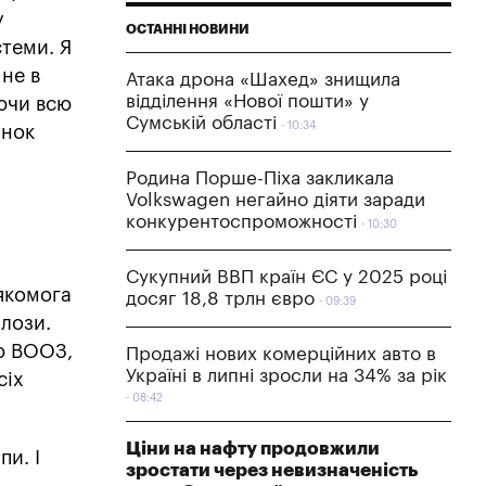
у
ОСТАННІ НОВИНИ
теми. Я
 не в
Атака дрона «Шахед» знищила
відділення «Нової пошти» у
ючи всю
Сумській області
10:34
інок
Родина Порше-Піха закликала
Volkswagen негайно діяти заради
конкурентоспроможності
10:30
Сукупний ВВП країн ЄС у 2025 році
 якомога
досяг 18,8 трлн євро
09:39
лози.
ою ВООЗ,
Продажі нових комерційних авто в
Україні в липні зросли на 34% за рік
сіх
08:42
Ціни на нафту продовжили
пи. І
зростати через невизначеність