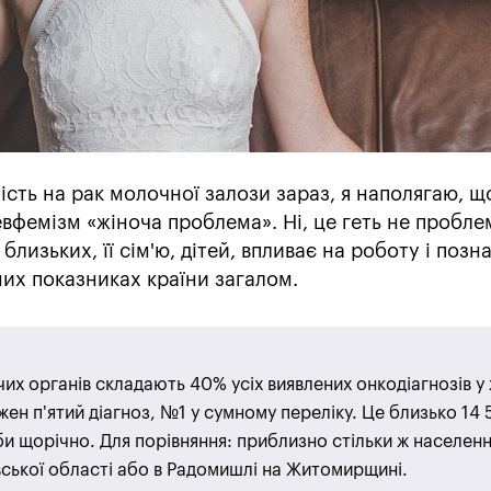
сть на рак молочної залози зараз, я наполягаю, щ
фемізм «жіноча проблема». Ні, це геть не пробле
ї близьких, її сім'ю, дітей, впливає на роботу і позн
их показниках країни загалом.
их органів складають 40% усіх виявлених онкодіагнозів у 
жен п'ятий діагноз, №1 у сумному переліку. Це близько 14 
би щорічно. Для порівняння: приблизно стільки ж населен
ської області або в Радомишлі на Житомирщині.