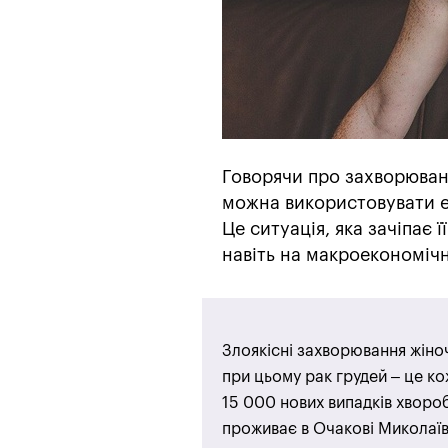
Говорячи про захворювані
можна використовувати ев
Це ситуація, яка зачіпає ї
навіть на макроекономічн
Злоякісні захворювання жіноч
при цьому рак грудей – це ко
15 000 нових випадків хворо
проживає в Очакові Миколаїв