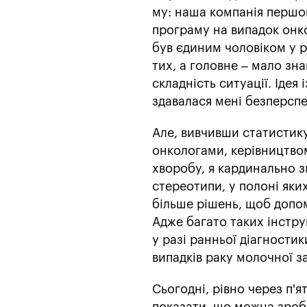
му: наша компанія першою
програму на випадок онк
був єдиним чоловіком у ро
тих, а головне – мало з
складність ситуації. Іде
здавалася мені безперсп
Але, вивчивши статистику 
онкологами, керівництвом
хворобу, я кардинально з
стереотипи, у полоні яких
більше рішень, щоб допо
Адже багато таких інстру
у разі ранньої діагности
випадків раку молочної з
Сьогодні, рівно через п'ят
показати, що можна зроб