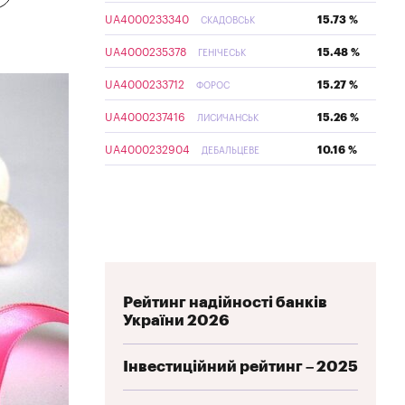
UA4000233340
15.73 %
СКАДОВСЬК
UA4000235378
15.48 %
ГЕНІЧЕСЬК
UA4000233712
15.27 %
ФОРОС
UA4000237416
15.26 %
ЛИСИЧАНСЬК
UA4000232904
10.16 %
ДЕБАЛЬЦЕВЕ
Рейтинг надійності банків
України 2026
Інвестиційний рейтинг – 2025