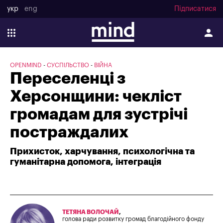
укр
eng
Підписатися
OPENMIND
СУСПІЛЬСТВО
ВІЙНА
Переселенці з
Херсонщини: чекліст
громадам для зустрічі
постраждалих
Прихисток, харчування, психологічна та
гуманітарна допомога, інтеграція
ТЕТЯНА ВОЛОЧАЙ
,
голова ради розвитку громад благодійного фонду