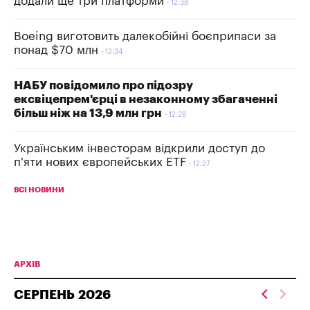
додали ще три платформи
12:38
Boeing виготовить далекобійні боєприпаси за
понад $70 млн
12:34
НАБУ повідомило про підозру
ексвіцепрем'єрці в незаконному збагаченні
більш ніж на 13,9 млн грн
12:28
Українським інвесторам відкрили доступ до
п'яти нових європейських ETF
12:27
ВСІ НОВИНИ
АРХІВ
СЕРПЕНЬ
2026