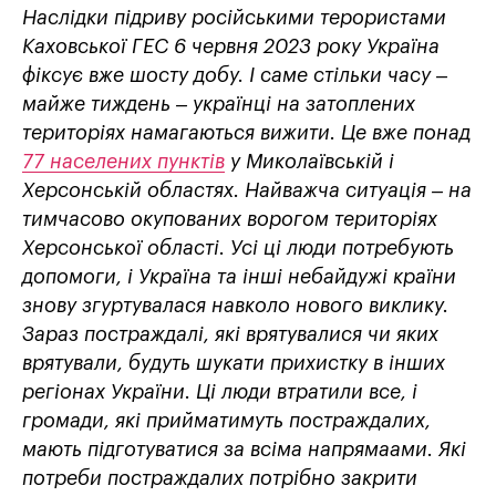
Наслідки підриву російськими терористами
Каховської ГЕС 6 червня 2023 року Україна
фіксує вже шосту добу. І саме стільки часу –
майже тиждень – українці на затоплених
територіях намагаються вижити. Це вже понад
77 населених пунктів
у Миколаївській і
Херсонській областях. Найважча ситуація – на
тимчасово окупованих ворогом територіях
Херсонської області. Усі ці люди потребують
допомоги, і Україна та інші небайдужі країни
знову згуртувалася навколо нового виклику.
Зараз постраждалі, які врятувалися чи яких
врятували, будуть шукати прихистку в інших
регіонах України. Ці люди втратили все, і
громади, які прийматимуть постраждалих,
мають підготуватися за всіма напрямаами. Які
потреби постраждалих потрібно закрити