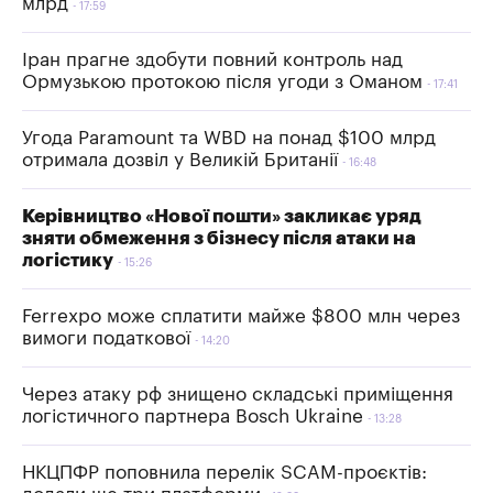
млрд
17:59
Іран прагне здобути повний контроль над
Ормузькою протокою після угоди з Оманом
17:41
Угода Paramount та WBD на понад $100 млрд
отримала дозвіл у Великій Британії
16:48
Керівництво «Нової пошти» закликає уряд
зняти обмеження з бізнесу після атаки на
логістику
15:26
Ferrexpo може сплатити майже $800 млн через
вимоги податкової
14:20
Через атаку рф знищено складські приміщення
логістичного партнера Bosch Ukraine
13:28
НКЦПФР поповнила перелік SCAM-проєктів: