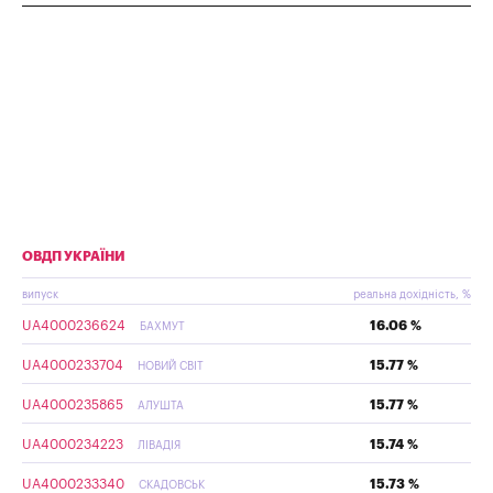
ОВДП УКРАЇНИ
випуск
реальна дохідність, %
UA4000236624
16.06 %
БАХМУТ
UA4000233704
15.77 %
НОВИЙ СВІТ
UA4000235865
15.77 %
АЛУШТА
UA4000234223
15.74 %
ЛІВАДІЯ
UA4000233340
15.73 %
СКАДОВСЬК