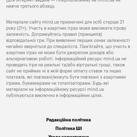
(для інтернет-видань — гіперпосилання) на
mind.ua
не
нижче третього абзацу.
Матеріали сайту mind.ua призначені для осіб старше 21
року (21+). Участь в азартних іграх може викликати ігрову
залежність. Дотримуйтесь правил (принципів)
відповідальної гри. При виявленні перших ознак залежності
негайно зверніться до спеціаліста. Пам'ятайте, що участь в
азартних іграх не може бути джерелом доходів або
альтернативою роботі. Інформаційний ресурс mind.ua не
проводить ігри на реальні та/або віртуальні гроші, також
сайт не приймає ні в якій формі оплату ставок та інших
платежів, які пов’язані/можуть бути пов’язані з азартними
іграми, букмекерами чи тоталізаторами. Будь-які
матеріали на інформаційному ресурсі mind.ua
публікуються виключно в інформаційних цілях.
Редакційна політика
Політика ШІ