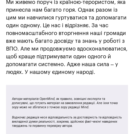
Ми живемо поруч із країною-терористом, яка
принесла нам багато горя. Однак разом із
цим ми навчилися гуртуватися та допомагати
один одному. Це нас і відрізняє. За час
повномасштабного вторгнення наші громади
вже мають багато досвіду та знань у роботі з
ВПО. Але ми продовжуємо вдосконалюватися,
щоб краще підтримувати один одного й
допомагати системно. Адже наша сила – у
людях. У нашому єдиному народі.
Автори матеріалів OpenMind, як правило, зовнішні експерти та
дописувачі, що готують матеріал на замовлення редакції. Але їхня точка
зору може не збігатися з точкою зору редакції Mind.
Водночас редакція несе відповідальність за достовірність та відповідність
викладеної думки реальності, зокрема, здійснює факт-чекінг наведених
тверджень та первинну перевірку автора.