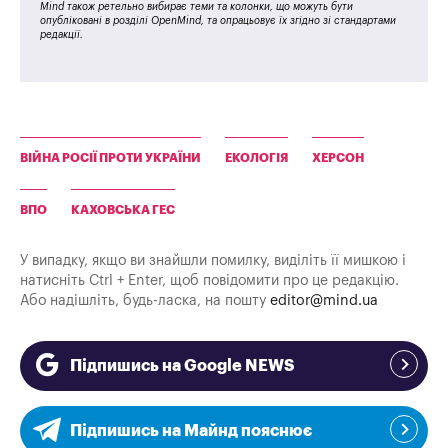
Mind також ретельно вибирає теми та колонки, що можуть бути
опубліковані в розділі OpenMind, та опрацьовує їх згідно зі стандартами
редакції.
ВІЙНА РОСІЇ ПРОТИ УКРАЇНИ
ЕКОЛОГІЯ
ХЕРСОН
ВПО
КАХОВСЬКА ГЕС
У випадку, якщо ви знайшли помилку, виділіть її мишкою і
натисніть Ctrl + Enter, щоб повідомити про це редакцію.
Або надішліть, будь-ласка, на пошту
editor@mind.ua
Підпишись на Google NEWS
Підпишись на Майнд пояснює