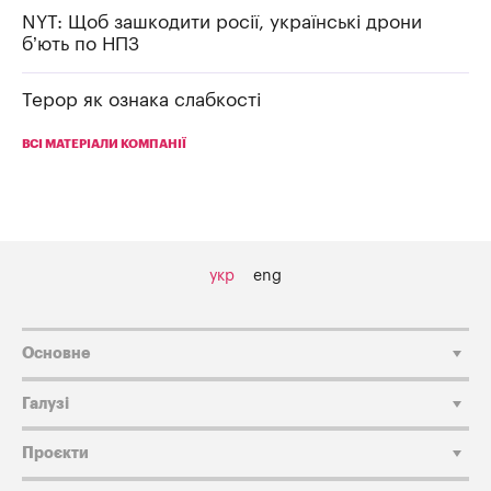
NYT: Щоб зашкодити росії, українські дрони
б’ють по НПЗ
Терор як ознака слабкості
ВСІ МАТЕРІАЛИ КОМПАНІЇ
укр
eng
Основне
Галузі
Проєкти