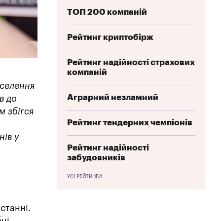
ТОП 200 компаній
Рейтинг криптобірж
Рейтинг надійності страхових
компаній
аселення
Аграрний незламний
в до
м збігся
Рейтинг тендерних чемпіонів
нів у
Рейтинг надійності
забудовників
УСІ РЕЙТИНГИ
станні.
бні