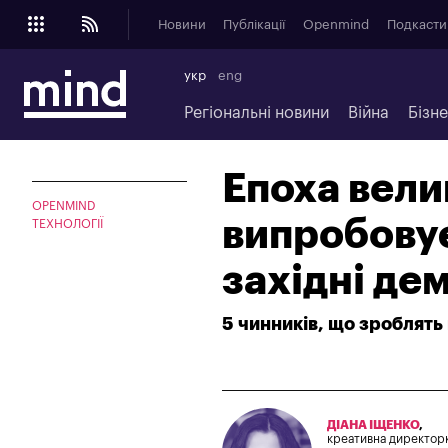
Новини
Публікації
Openmind
Подкасти
укр
eng
Регіональні новини
Війна
Бізн
Епоха вели
OPENMIND
випробовує 
ТЕХНОЛОГІЇ
західні де
5 чинників, що зроблять
ДІАНА ІЩЕНКО
,
креативна директорк