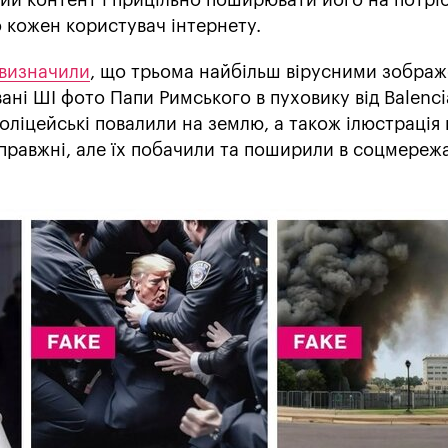
 кожен користувач інтернету.
визначили
, що трьома найбільш вірусними зобра
ані ШІ фото Папи Римського в пуховику від Balenci
оліцейські повалили на землю, а також ілюстрація 
справжні, але їх побачили та поширили в соцмереж