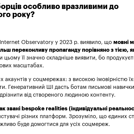
борців особливо вразливими до
ого року?
Internet Observatory у 2023 р. виявило, що
мовні м
льш переконливу пропаганду порівняно з тією, я
ри цьому її значно складніше виявити, бо продукуєт
сових масштабах.
их акаунтів у соцмережах: з високою імовірністю їх
сти. Генеративний ШІ дасть ботам письмові навички,
дрізнити від створеного людиною контенту.
к звані bespoke realities (індивідуальні реальнос
стувачі різних платформ. Зрозуміло, що єдиних с
жливо буде домогтися для усіх соцмереж.