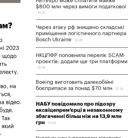
Ferrexpo може сплатити майже
$800 млн через вимоги податкової
14:20
ам?
Через атаку рф знищено складські
приміщення логістичного партнера
Bosch Ukraine
о
13:28
ні 2023
НКЦПФР поповнила перелік SCAM-
й щодо
проєктів: додали ще три платформи
ить
12:38
електу.
Boeing виготовить далекобійні
во, на
боєприпаси за понад $70 млн
12:34
ься,
а відео.
НАБУ повідомило про підозру
буде.
ексвіцепрем'єрці в незаконному
збагаченні більш ніж на 13,9 млн
 Так
грн
12:28
 який
»