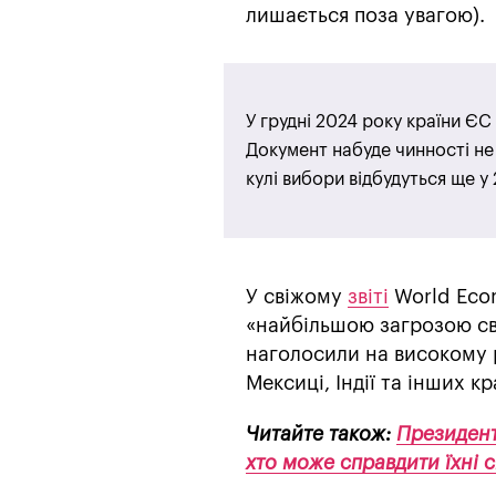
лишається поза увагою).
У грудні 2024 року країни Є
Документ набуде чинності не
кулі вибори відбудуться ще у
У свіжому
звіті
World Eco
«найбільшою загрозою сві
наголосили на високому р
Мексиці, Індії та інших к
Читайте також:
Президент
хто може справдити їхні 