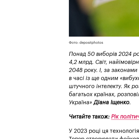
Фото: depositphotos
Понад 50 виборів 2024 ро
4,2 млрд. Світ, найімовір
2048 року. І, за законам
в часі із ще одним «вибу
штучного інтелекту. Як р
багатьох країнах, розпов
Україна»
Діана Іщенко
.
Читайте також:
Рік політ
У 2023 році ця технологі
Тепер створювати фейков