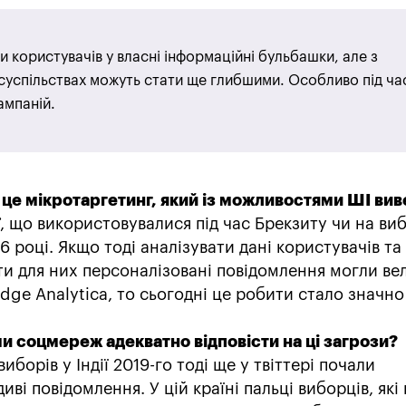
и користувачів у власні інформаційні бульбашки, але з
суспільствах можуть стати ще глибшими. Особливо під ча
ампаній.
 це мікротаргетинг, який із можливостями ШІ вив
, що використовувалися під час Брекзиту чи на ви
 році. Якщо тоді аналізувати дані користувачів та
ти для них персоналізовані повідомлення могли ве
dge Analytica, то сьогодні це робити стало значно
 соцмереж адекватно відповісти на ці загрози?
иборів у Індії 2019-го тоді ще у твіттері почали
і повідомлення. У цій країні пальці виборців, які