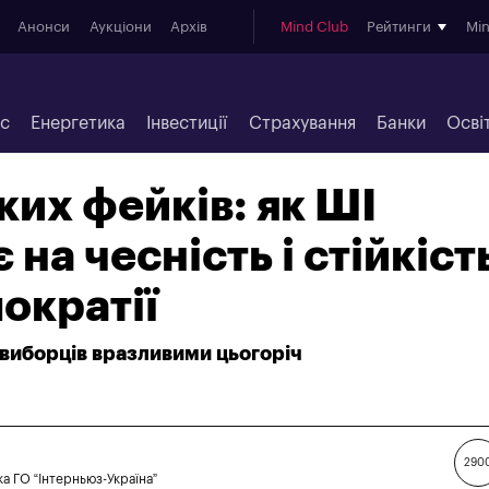
Анонси
Аукціони
Архів
Mind Club
Рейтинги
Mi
ес
Енергетика
Інвестиції
Страхування
Банки
Осві
ких фейків: як ШІ
на чесність і стійкіст
мократії
 виборців вразливими цьогоріч
290
а ГО “Інтерньюз-Україна”