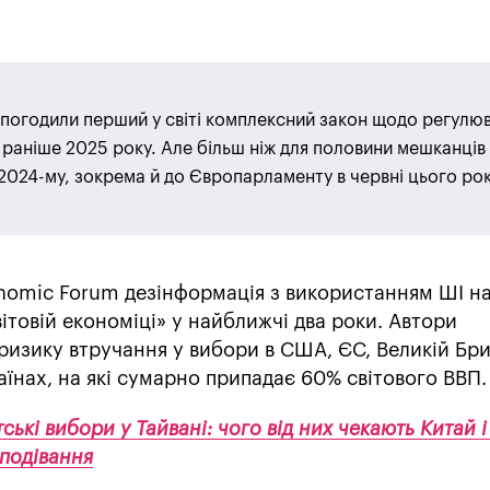
С погодили перший у світі комплексний закон щодо регулю
 раніше 2025 року. Але більш ніж для половини мешканців
 2024-му, зокрема й до Європарламенту в червні цього рок
nomic Forum дезінформація з використанням ШІ н
товій економіці» у найближчі два роки. Автори
изику втручання у вибори в США, ЄС, Великій Брит
раїнах, на які сумарно припадає 60% світового ВВП.
ські вибори у Тайвані: чого від них чекають Китай 
сподівання