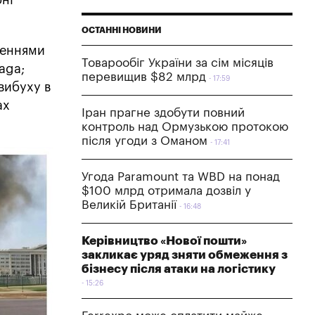
ОСТАННІ НОВИНИ
женнями
Товарообіг України за сім місяців
aga;
перевищив $82 млрд
17:59
вибуху в
ах
Іран прагне здобути повний
контроль над Ормузькою протокою
після угоди з Оманом
17:41
Угода Paramount та WBD на понад
$100 млрд отримала дозвіл у
Великій Британії
16:48
Керівництво «Нової пошти»
закликає уряд зняти обмеження з
бізнесу після атаки на логістику
15:26