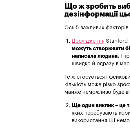
Що ж зробить ви
дезінформації ць
Ось 5 важливих факторів.
Дослідження
Stanford 
можуть створювати бі
написала людина.
І п
швидко й одразу в ма
Те ж стосується і фейков
кількість може різко зро
майже неможливо буде ві
Ще один виклик – це та
яких перебувають кори
використання ШІ немо