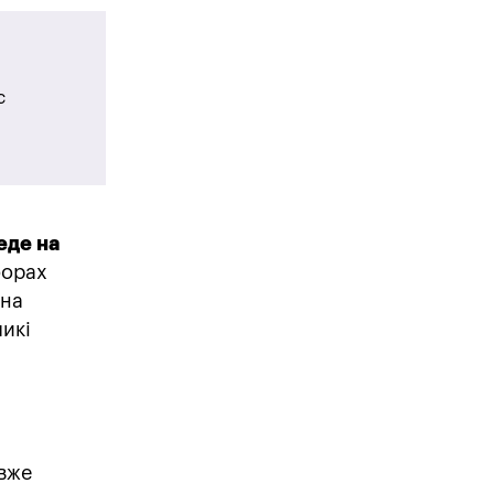
с
еде на
борах
 на
ликі
 вже