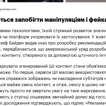
gyreview.com
ться запобігти маніпуляціям і фейк
овими технологіями, їхній стрімкий розвиток значн
в чи платформ унормувати їх застосування. У жовт
зеф Байден видав указ про розробку рекомендаці
а, передбачається, що американський уряд розроб
я контенту, створеного за допомогою штучного інт
аркувати згенерований ШІ контент стане обов'язко
оможе. По-перше, сервіси ШІ масово використовуют
ня справжніх зображень чи накладення субтитрів н
ся майже увесь контент, а отже, сенсу в цьому не 
жуть просто не звертати увагу на таке маркування.
няють у стрічці соцмереж звичайний допис від того,
ні дослідження підтверджують, що підпис «Реклама