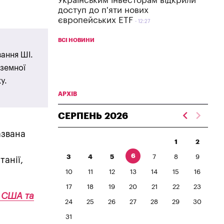
Українським інвесторам відкрили
доступ до п'яти нових
європейських ETF
12:27
ВСІ НОВИНИ
вання ШІ.
 земної
у.
АРХІВ
СЕРПЕНЬ
2026
азвана
1
2
6
3
4
5
7
8
9
анії,
10
11
12
13
14
15
16
17
18
19
20
21
22
23
і США та
24
25
26
27
28
29
30
31