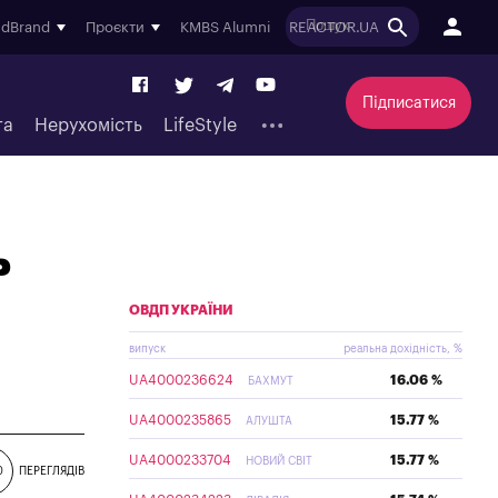
ndBrand
Проєкти
KMBS Alumni
REACTOR.UA
Підписатися
та
Нерухомість
LifeStyle
ь
ОВДП УКРАЇНИ
випуск
реальна дохідність, %
UA4000236624
16.06 %
БАХМУТ
UA4000235865
15.77 %
АЛУШТА
UA4000233704
15.77 %
НОВИЙ СВІТ
0
ПЕРЕГЛЯДІВ