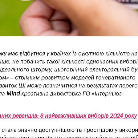
ку має відбутися у країнах із сукупною кількістю н
ніше, не побачить такої кількості одночасних виборі
и ідеального шторму, цьогорічний електоральний бу
хом» – стрімким розвитком моделей генеративного
озвиток ШІ може позначитися на результатах перего
іла
Mind
креативна директорка ГО «Інтерньюз-
ичних реваншів: 8 найважливіших виборів 2024 року
я стала значно доступнішою та простішою у викори
ий контент і прицільно поширювати його на потрі