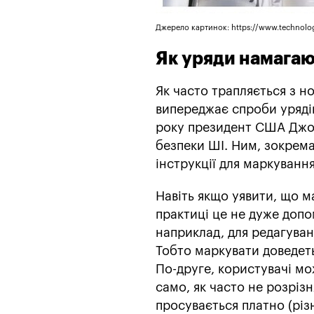
Джерело картинок: https://www.technolo
Як уряди намагаю
Як часто трапляється з н
випереджає спроби уряді
року президент США Джо
безпеки ШІ. Ним, зокрем
інструкції для маркуванн
Навіть якщо уявити, що м
практиці це не дуже доп
наприклад, для редагуван
Тобто маркувати доведеть
По-друге, користувачі мо
само, як часто не розріз
просувається платно (різ