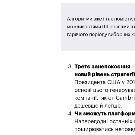
Алгоритми вже і так помістил
можливостями ШІ розлами в 
гарячого періоду виборчих к
Третє занепокоєння –
новий рівень стратегії
Президента США у 2016
основі цього генерува
компанії, як-от Cambri
дешевше й легше.
Чи зможуть платформи
Напередодні останніх в
поширюватись неправдив