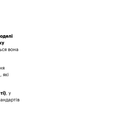
оделі
ку
ься вона
ня
 які
ті)
, у
тандартів