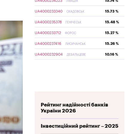
UA4000234223
15.74 %
ЛІВАДІЯ
UA4000233340
15.73 %
СКАДОВСЬК
UA4000235378
15.48 %
ГЕНІЧЕСЬК
UA4000233712
15.27 %
ФОРОС
UA4000237416
15.26 %
ЛИСИЧАНСЬК
UA4000232904
10.16 %
ДЕБАЛЬЦЕВЕ
Рейтинг надійності банків
України 2026
Інвестиційний рейтинг – 2025