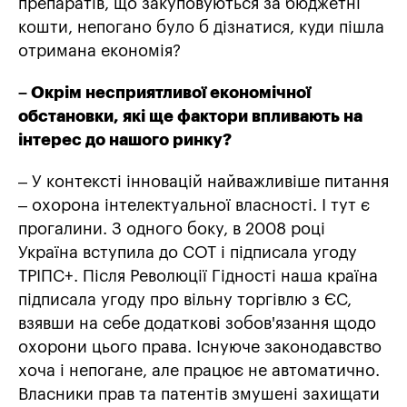
препаратів, що закуповуються за бюджетні
кошти, непогано було б дізнатися, куди пішла
отримана економія?
– Окрім несприятливої економічної
обстановки, які ще фактори впливають на
інтерес до нашого ринку?
– У контексті інновацій найважливіше питання
– охорона інтелектуальної власності. І тут є
прогалини. З одного боку, в 2008 році
Україна вступила до СОТ і підписала угоду
ТРІПС+. Після Революції Гідності наша країна
підписала угоду про вільну торгівлю з ЄС,
взявши на себе додаткові зобов'язання щодо
охорони цього права. Існуюче законодавство
хоча і непогане, але працює не автоматично.
Власники прав та патентів змушені захищати