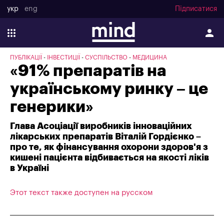
укр
eng
Підписатися
ПУБЛІКАЦІЇ
ІНВЕСТИЦІЇ
СУСПІЛЬСТВО
МЕДИЦИНА
«91% препаратів на
українському ринку – це
генерики»
Глава Асоціації виробників інноваційних
лікарських препаратів Віталій Гордієнко –
про те, як фінансування охорони здоров'я з
кишені пацієнта відбивається на якості ліків
в Україні
Этот текст также доступен на русском