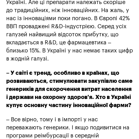
Україні. Але ці препарати належать скоріше
до традиційних, ніж інноваційних. На жаль, у
нас із інноваціями поки погано. В Європі 42%
ВВП проваджені R&D-індустрією. Серед усіх
галузей найвищий відсоток прибутку, що
вкладається в R&D, це фармацевтика –
близько 15%. В Україні у нас немає таких цифр
в жодній галузі.
– У світі є тренд, особливо в країнах, що
розвиваються, стимулювати закупівлю саме
генериків для скорочення витрат населення
і держави на охорону здоров'я. Хто в Україні
купує основну частину інноваційної фарми?
– Все вірно, тому і в імпорті у нас
переважають генерики. І якщо подивитися на
програми реімбурсації в середній