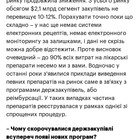
ринку продовжила зниження. З усього ринку
обсягом $2,1 млрд сегмент закупівель не
перевищує 10-12%. Порахувати точно поки що
складно – у нас ще немає системи
електронних рецептів, немає електронного
моніторингу за залишками, і дані не скрізь
можна добре відстежити. Проте висновок
очевидний – до 90% всіх витрат на лікарські
препарати несемо ми з вами. Водночас у
останні роки з'явилися приклади виведення
певних препаратів на ринок саме в зв'язку з
програмами держзакупівель, або
реімбурсації. У таких випадках частина
препаратів реєструвалася у рамках однієї зі
спрощених процедур.
– Чому скорочувалися держзакупівлі
всупереч появі нових програм?