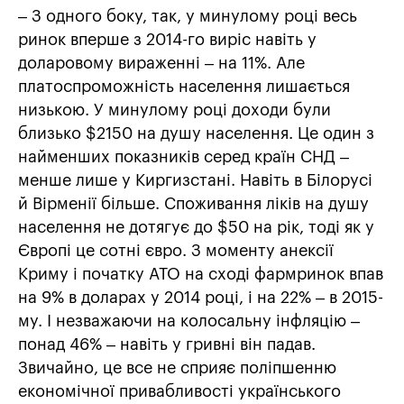
– З одного боку, так, у минулому році весь
ринок вперше з 2014-го виріс навіть у
доларовому вираженні – на 11%. Але
платоспроможність населення лишається
низькою. У минулому році доходи були
близько $2150 на душу населення. Це один з
найменших показників серед країн СНД –
менше лише у Киргизстані. Навіть в Білорусі
й Вірменії більше. Споживання ліків на душу
населення не дотягує до $50 на рік, тоді як у
Європі це сотні євро. З моменту анексії
Криму і початку АТО на сході фармринок впав
на 9% в доларах у 2014 році, і на 22% – в 2015-
му. І незважаючи на колосальну інфляцію –
понад 46% – навіть у гривні він падав.
Звичайно, це все не сприяє поліпшенню
економічної привабливості українського