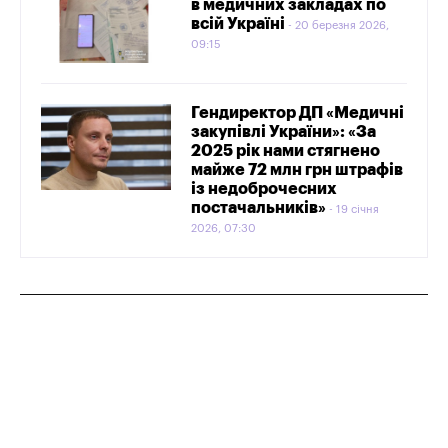
в медичних закладах по
всій Україні
20 березня 2026,
09:15
Гендиректор ДП «Медичні
закупівлі України»: «За
2025 рік нами стягнено
майже 72 млн грн штрафів
із недоброчесних
постачальників»
19 січня
2026, 07:30