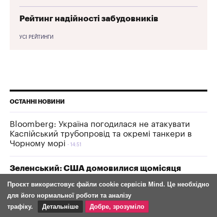
Рейтинг надійності забудовників
УСІ РЕЙТИНГИ
ОСТАННІ НОВИНИ
Bloomberg: Україна погодилася не атакувати
Каспійський трубопровід та окремі танкери в
Чорному морі
14:51
Зеленський: США домовилися щомісяця
постачати Україні ракети-перехоплювачі
Проєкт використовує файли cookie сервісів Mind. Це необхідно
Patriot
14:43
для його нормальної роботи та аналізу
трафіку.
Детальніше
Добре, зрозуміло
Україна пройшла пік літньої спеки без відключень