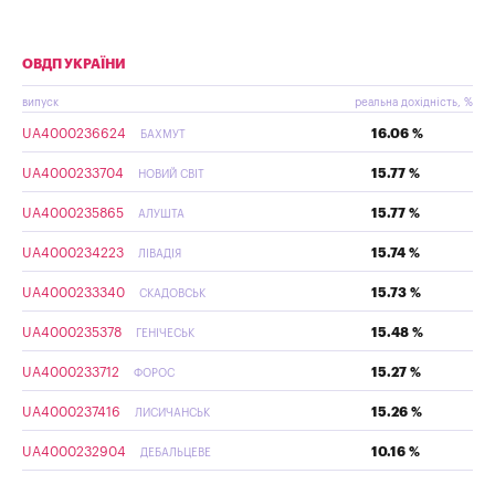
ОВДП УКРАЇНИ
випуск
реальна дохідність, %
UA4000236624
16.06 %
БАХМУТ
UA4000233704
15.77 %
НОВИЙ СВІТ
UA4000235865
15.77 %
АЛУШТА
UA4000234223
15.74 %
ЛІВАДІЯ
UA4000233340
15.73 %
СКАДОВСЬК
UA4000235378
15.48 %
ГЕНІЧЕСЬК
UA4000233712
15.27 %
ФОРОС
UA4000237416
15.26 %
ЛИСИЧАНСЬК
UA4000232904
10.16 %
ДЕБАЛЬЦЕВЕ