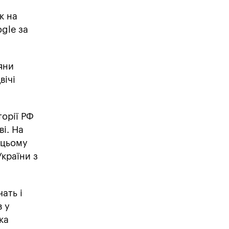
к на
gle за
яни
вічі
торії РФ
і. На
и цьому
України з
ать і
в у
ка