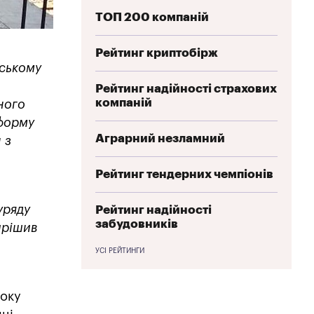
ТОП 200 компаній
Рейтинг криптобірж
вському
Рейтинг надійності страхових
компаній
ного
тформу
Аграрний незламний
 з
Рейтинг тендерних чемпіонів
уряду
Рейтинг надійності
забудовників
рішив
УСІ РЕЙТИНГИ
року