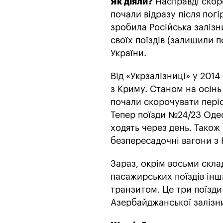
Як діяли?
Насправді скоро
почали відразу після пог
зробила Російська залізни
своїх поїздів (залишили 
України.
Від «Укрзалізниці» у 2014 
з Криму. Станом на осінь 
почали скорочувати періо
Тепер поїзди №24/23 Одес
ходять через день. Також
безпересадочні вагони з 
Зараз, окрім восьми склад
пасажирських поїздів інш
транзитом. Це три поїзди 
Азербайджанської залізни