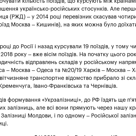
чувати кількість поїздів, що курсують між країнам
іршення українсько-російських стосунків. Але пер
ця (РЖД) – у 2014 році перевізник скасував чотири
поїзд Москва – Кишинів), на яких можна було доїхат
році до Росії і назад курсували 19 поїздів, у тому чи
2018 року – вже вісім поїздів. На початку цього рок
дичність відправлень складів у російському напря
а – Москва – Одеса та №20/19 Харків – Москва – Х
 вітчизняне транспортне відомство прибрало зі скл
Кременчуга, Івано-Франківська та Чернівців.
ів формування «Укрзалізниці», до РФ їздять ще п'я
их залізниць, але всі вони прямують через нашу кр
Залізниці Молдови, і по одному – Російської заліз
ці.