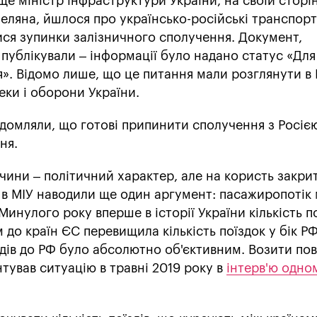
е міністр інфраструктури України, на своїй сторі
еляна, йшлося про українсько-російські транспорт
ся зупинки залізничного сполучення. Документ,
 публікували – інформації було надано статус «Для
». Відомо лише, що це питання мали розглянути в 
еки і оборони України.
відомляли, що готові припинити сполучення з Росіє
ня.
чини – політичний характер, але на користь закри
 в МІУ наводили ще один аргумент: пасажиропотік 
инулого року вперше в історії України кількість п
до країн ЄС перевищила кількість поїздок у бік РФ
здів до РФ було абсолютно об'єктивним. Возити пов
тував ситуацію в травні 2019 року в
інтерв'ю одном