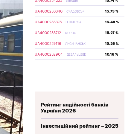
UA4000234223
15.74 %
ЛІВАДІЯ
UA4000233340
15.73 %
СКАДОВСЬК
UA4000235378
15.48 %
ГЕНІЧЕСЬК
UA4000233712
15.27 %
ФОРОС
UA4000237416
15.26 %
ЛИСИЧАНСЬК
UA4000232904
10.16 %
ДЕБАЛЬЦЕВЕ
Рейтинг надійності банків
України 2026
Інвестиційний рейтинг – 2025