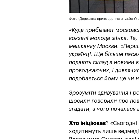
Фото: Державна прикордонна служба Ук
«Куда прибывает московс
вокзалі молода жінка. Те,
мешканку Москви. «Перша
українці. Ще більше паса
подають склад з новими в
проводжаючих, і дивлячис
подобається йому це чи н
Зрозуміти здивування і ро
щосили говорили про пов
згадати, з чого почалася 
Хто ініціював
? «Сьогодні
ходитимуть лише ведмеді, 