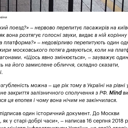
раїни
кий поезд?
» – нервово перепитує пасажирів на киї
 як вона розтягує голосні звуки, видає в ній корінну
 платформа?» – недовірливо перепитують один од
жири московського потяга дивуються, коли на пла
агонами. «Щось явно змінюється», – зауважує один
ь на його замислене обличчя, складно сказати,
і.
згубленість можна – ще рік тому в Україні на рівні 
не закриття залізничного сполучення з РФ.
Mind
ви
вся ця епопея і чому вона нічим не закінчилася.
 підписав один історичний документ. До Москви
як у старі-добрі часи», – написав 16 серпня 2018 