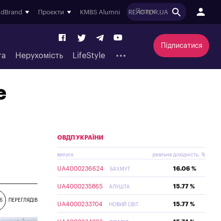
ndBrand
Проєкти
KMBS Alumni
REACTOR.UA
Підписатися
та
Нерухомість
LifeStyle
е
ОВДП УКРАЇНИ
випуск
реальна дохідність, %
UA4000236624
16.06 %
БАХМУТ
UA4000235865
15.77 %
АЛУШТА
6
ПЕРЕГЛЯДІВ
UA4000233704
15.77 %
НОВИЙ СВІТ