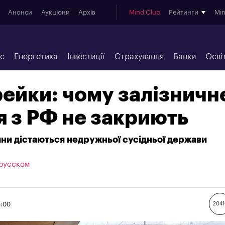
Анонси
Аукціони
Архів
Mind Club
Рейтинги
Mi
ес
Енергетика
Інвестиції
Страхування
Банки
Осві
рейки: чому залізничн
 з РФ не закриють
дяни дістаються недружньої сусідньої держави
 русском
5:00
2041