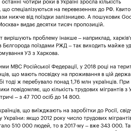
 останні чотири роки в Україні зросла кількість
, що спеціалізуються на перевезеннях до РФ. Квито
ази нижче від поїздки залізницею. А пошуковик Goo
Москва» видає десятки тисяч пропозицій.
т вирішують проблему інакше – наприклад, харків'
 з Бєлгорода поїздами РЖД – так виходить майже уд
рмування УЗ з Харкова.
ми МВС Російської Федерації, у 2018 році на тери
ців, що мають посвідку на проживання в цій держав
бі тоді ж перебувало понад 1,76 млн українців. Пр
ки повідомляє, що кількість трудових мігрантів з 
тричі – з 47 700 осіб до 14 800.
раїнців, що виїжджають на заробітки до Росії, свідч
України: якщо 2012 року число трудових мігранті
ало 510 000 людей, то в 2017-му – вже 343 000. Та