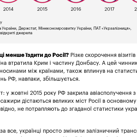
ці менше їздити до Росії?
Різке скорочення візитів
аїна втратила Крим і частину Донбасу. А цей чинни
носинами між країнами, також вплинув на статисти
вань РФ, навпаки, збільшується.
: у жовтні 2015 року РФ закрила авіасполучення з
пасажири дістаються великих міст Росії в основному
повідно, не потрапляють до згаданої статистики укр
а все, українці просто змінили залізничний транс