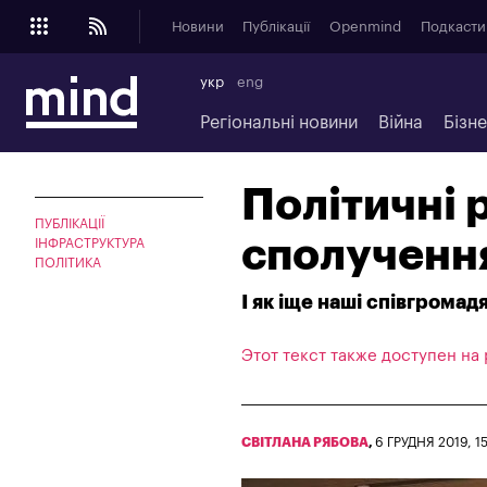
Новини
Публікації
Openmind
Подкасти
укр
eng
Регіональні новини
Війна
Бізн
Політичні 
ПУБЛІКАЦІЇ
сполучення
ІНФРАСТРУКТУРА
ПОЛІТИКА
І як іще наші співгрома
Этот текст также доступен на
СВІТЛАНА РЯБОВА
,
6 ГРУДНЯ 2019, 1