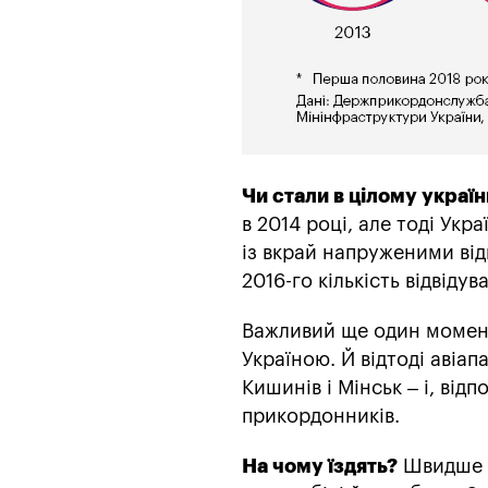
Чи стали в цілому україн
в 2014 році, але тоді Укр
із вкрай напруженими від
2016-го кількість відвіду
Важливий ще один момент
Україною. Й відтоді авіа
Кишинів і Мінськ – і, від
прикордонників.
На чому їздять?
Швидше з