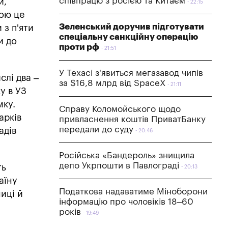
співпрацю з росією та Китаєм
и,
22:15
шою це
Зеленський доручив підготувати
 з п'яти
спеціальну санкційну операцію
и до
проти рф
21:51
У Техасі з'явиться мегазавод чипів
слі два –
за $16,8 млрд від SpaceX
21:11
у в УЗ
мку.
Справу Коломойського щодо
арків
привласнення коштів ПриватБанку
передали до суду
адів
20:46
Російська «Бандероль» знищила
депо Укрпошти в Павлограді
ть
20:13
аїну
Податкова надаватиме Міноборони
ниці й
інформацію про чоловіків 18–60
років
19:49