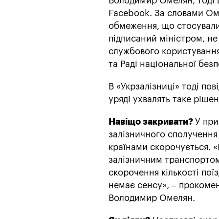
Володимир Омелян, тоді щ
Facebook. За словами Ом
обмеження, що стосували
підписаний міністром, не
службового користування
та Раді національної безп
В «Укрзалізниці» тоді по
уряді ухвалять таке рішен
Навіщо закривати?
У при
залізничного сполучення
країнами скорочується. «М
залізничним транспортом 
скорочення кількості пої
немає сенсу», – прокомен
Володимир Омелян.