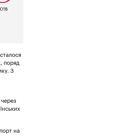
 сталося
к, поряд
ку. З
 через
аїнських
порт на