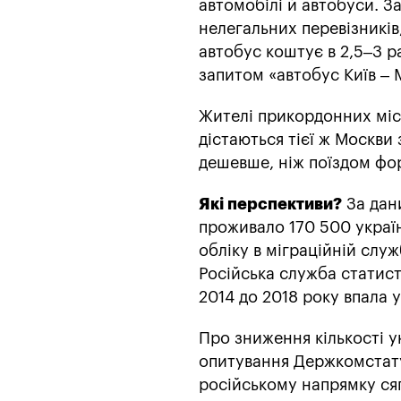
автомобілі й автобуси. За
нелегальних перевізників
автобус коштує в 2,5–3 р
запитом «автобус Київ – 
Жителі прикордонних міс
дістаються тієї ж Москви
дешевше, ніж поїздом фо
Які перспективи?
За дани
проживало 170 500 україн
обліку в міграційній служ
Російська служба статисти
2014 до 2018 року впала у
Про зниження кількості ук
опитування Держкомстату 
російському напрямку сяг