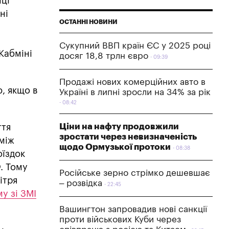
нці
ні
ОСТАННІ НОВИНИ
Сукупний ВВП країн ЄС у 2025 році
Кабміні
досяг 18,8 трлн євро
09:39
Продажі нових комерційних авто в
ю, якщо в
Україні в липні зросли на 34% за рік
08:42
Ціни на нафту продовжили
ття
зростати через невизначеність
між
щодо Ормузької протоки
08:38
оїздок
. Тому
Російське зерно стрімко дешевшає
ітря
– розвідка
22:45
у зі ЗМІ
Вашингтон запровадив нові санкції
проти військових Куби через