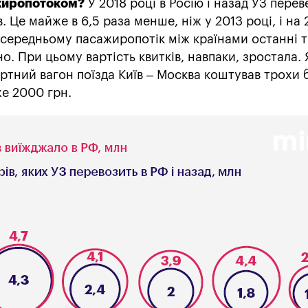
жиропотоком?
У 2018 році в Росію і назад УЗ перев
. Це майже в 6,5 раза менше, ніж у 2013 році, і на
У середньому пасажиропотік між країнами останні 
о. При цьому вартість квитків, навпаки, зростала.
артний вагон поїзда Київ – Москва коштував трохи 
же 2000 грн.