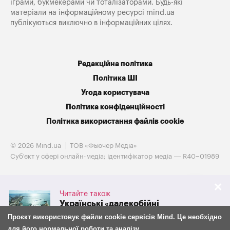
іграми, букмекерами чи тоталізаторами. Будь-які
матеріали на інформаційному ресурсі mind.ua
публікуються виключно в інформаційних цілях.
Редакційна політика
Політика ШІ
Угода користувача
Політика конфіденційності
Політика використання файлів cookie
© 2026 Mind.ua
ТОВ «Фьючер Медiа»
Cуб'єкт у сфері онлайн-медіа; ідентифікатор медіа — R40−01989
Читайте також
Українські «далекобійні
санкції» обвалили експорт
Проєкт використовує файли cookie сервісів Mind. Це необхідно
російського зерна на 38%
для його нормальної роботи та аналізу