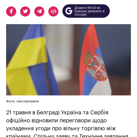
Додати Mind як
бажане джерело в
Google
Фото: ілюстративне
21 травня в Белграді Україна та Сербія
офіційно відновили переговори щодо
укладення угоди про вільну торгівлю між
країнами. Спільну заяву та Технічне завдання