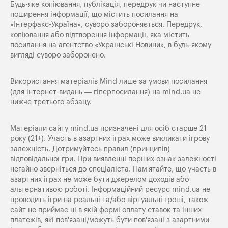
Будь-яке копiювання, публiкацiя, передрук чи наступне
поширення iнформацiї, що мiстить посилання на
«Iнтерфакс-Україна», суворо забороняється. Передрук,
копіювання або відтворення інформації, яка містить
посилання на агентство «Українські Новини», в будь-якому
вигляді суворо заборонено.
Використання матеріалів Mind лише за умови посилання
(для інтернет-видань — гіперпосилання) на
mind.ua
не
нижче третього абзацу.
Матеріали сайту mind.ua призначені для осіб старше 21
року (21+). Участь в азартних іграх може викликати ігрову
залежність. Дотримуйтесь правил (принципів)
відповідальної гри. При виявленні перших ознак залежності
негайно зверніться до спеціаліста. Пам'ятайте, що участь в
азартних іграх не може бути джерелом доходів або
альтернативою роботі. Інформаційний ресурс mind.ua не
проводить ігри на реальні та/або віртуальні гроші, також
сайт не приймає ні в якій формі оплату ставок та інших
платежів, які пов’язані/можуть бути пов’язані з азартними