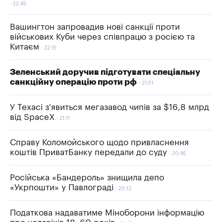
22:45
Вашингтон запровадив нові санкції проти
військових Куби через співпрацю з росією та
Китаєм
22:15
Зеленський доручив підготувати спеціальну
санкційну операцію проти рф
21:51
У Техасі з'явиться мегазавод чипів за $16,8 млрд
від SpaceX
21:11
Справу Коломойського щодо привласнення
коштів ПриватБанку передали до суду
20:46
Російська «Бандероль» знищила депо
«Укрпошти» у Павлограді
20:13
Податкова надаватиме Міноборони інформацію