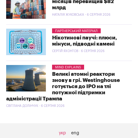
місяців перевищив $82
млрд
НАТАЛІЯ ЖУКОВСЬКА - 6 СЕРПНЯ 2026
ПАРТНЕРСЬКИЙ МАТЕРІАЛ
Нікотинові паучі: плюси,
мінуси, підводні камені
СЕРГІЙ ЯХОНТОВ - 6 СЕРПНЯ 2026
MIND EXPLAINS
Великі атомні реактори
знову в грі. Westinghouse
готується до IPO на тлі
потужної підтримки
адміністрації Трампа
СВІТЛАНА ДОЛІНЧУК - 6 СЕРПНЯ 2026
укр
eng