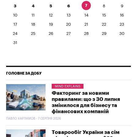
7
3
4
5
6
8
9
10
11
12
13
14
15
16
17
18
19
20
21
22
23
24
25
26
27
28
29
30
31
ГОЛОВНЕ ЗА ДОБУ
MIND EXPLAINS
Факторинг за новими
правилами: що з 30 липня
змінилося для бізнесу та
фінансових компаній
ПАВЛО ХАРЛАМОВ - 7 СЕРПНЯ 2026
Товарообіг України за сім