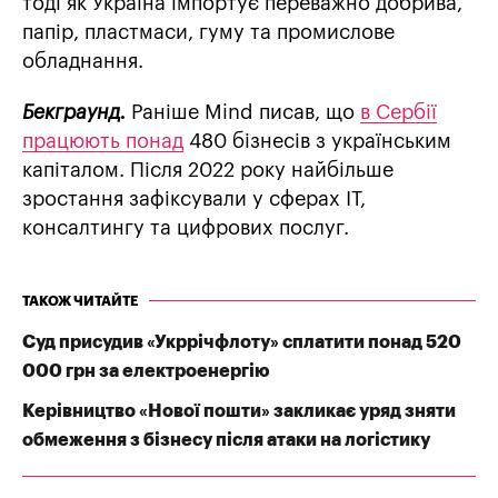
тоді як Україна імпортує переважно добрива,
папір, пластмаси, гуму та промислове
обладнання.
Бекграунд.
Раніше Mind писав, що
в Сербії
працюють понад
480 бізнесів з українським
капіталом. Після 2022 року найбільше
зростання зафіксували у сферах IT,
консалтингу та цифрових послуг.
ТАКОЖ ЧИТАЙТЕ
Суд присудив «Укррічфлоту» сплатити понад 520
000 грн за електроенергію
Керівництво «Нової пошти» закликає уряд зняти
обмеження з бізнесу після атаки на логістику