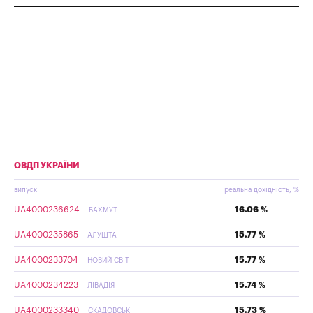
ОВДП УКРАЇНИ
випуск
реальна дохідність, %
UA4000236624
16.06 %
БАХМУТ
UA4000235865
15.77 %
АЛУШТА
UA4000233704
15.77 %
НОВИЙ СВІТ
UA4000234223
15.74 %
ЛІВАДІЯ
UA4000233340
15.73 %
СКАДОВСЬК