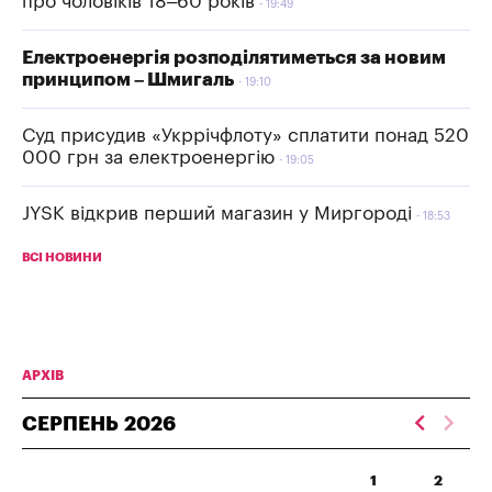
про чоловіків 18–60 років
19:49
Електроенергія розподілятиметься за новим
принципом – Шмигаль
19:10
Суд присудив «Укррічфлоту» сплатити понад 520
000 грн за електроенергію
19:05
JYSK відкрив перший магазин у Миргороді
18:53
ВСІ НОВИНИ
АРХІВ
СЕРПЕНЬ
2026
1
2