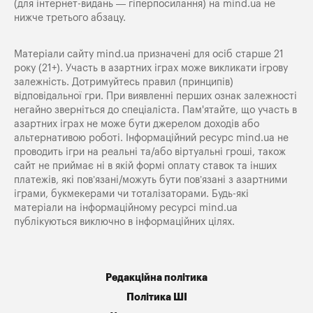
(для інтернет-видань — гіперпосилання) на
mind.ua
не
нижче третього абзацу.
Матеріали сайту mind.ua призначені для осіб старше 21
року (21+). Участь в азартних іграх може викликати ігрову
залежність. Дотримуйтесь правил (принципів)
відповідальної гри. При виявленні перших ознак залежності
негайно зверніться до спеціаліста. Пам'ятайте, що участь в
азартних іграх не може бути джерелом доходів або
альтернативою роботі. Інформаційний ресурс mind.ua не
проводить ігри на реальні та/або віртуальні гроші, також
сайт не приймає ні в якій формі оплату ставок та інших
платежів, які пов’язані/можуть бути пов’язані з азартними
іграми, букмекерами чи тоталізаторами. Будь-які
матеріали на інформаційному ресурсі mind.ua
публікуються виключно в інформаційних цілях.
Редакційна політика
Політика ШІ