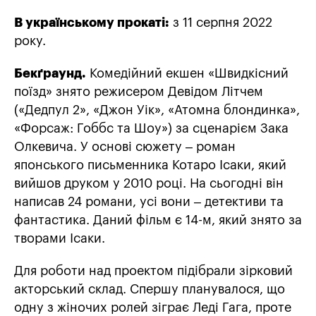
В українському прокаті:
з 11 серпня 2022
року.
Бекґраунд.
Комедійний екшен «Швидкісний
поїзд» знято режисером Девідом Літчем
(«Дедпул 2», «Джон Уік», «Атомна блондинка»,
«Форсаж: Гоббс та Шоу») за сценарієм Зака
Олкевича. У основі сюжету – роман
японського письменника Котаро Ісаки, який
вийшов друком у 2010 році. На сьогодні він
написав 24 романи, усі вони – детективи та
фантастика. Даний фільм є 14-м, який знято за
творами Ісаки.
Для роботи над проектом підібрали зірковий
акторський склад. Спершу планувалося, що
одну з жіночих ролей зіграє Леді Гага, проте