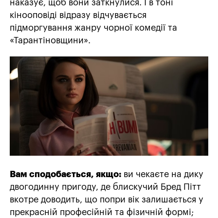
наказує, щоб вони заткнулися. І в тоні
кінооповіді відразу відчувається
підморгування жанру чорної комедії та
«Тарантіновщини».
Вам сподобається, якщо:
ви чекаєте на дику
двогодинну пригоду, де блискучий Бред Пітт
вкотре доводить, що попри вік залишається у
прекрасній професійній та фізичній формі;