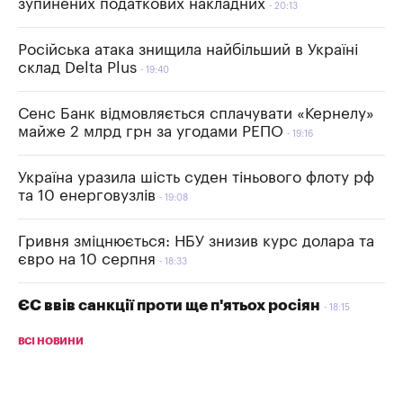
зупинених податкових накладних
20:13
Російська атака знищила найбільший в Україні
склад Delta Plus
19:40
Сенс Банк відмовляється сплачувати «Кернелу»
майже 2 млрд грн за угодами РЕПО
19:16
Україна уразила шість суден тіньового флоту рф
та 10 енерговузлів
19:08
Гривня зміцнюється: НБУ знизив курс долара та
євро на 10 серпня
18:33
ЄС ввів санкції проти ще п'ятьох росіян
18:15
ВСІ НОВИНИ