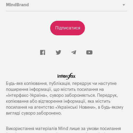
MindBrand
Підписатися
Будь-яке копiювання, публiкацiя, передрук чи наступне
поширення iнформацiї, що мiстить посилання на
«Iнтерфакс-Україна», суворо забороняється. Передрук,
копіювання або відтворення інформації, яка містить
посилання на агентство «Українські Новини», в будь-якому
вигляді суворо заборонено.
Використання матеріалів Mind лише за умови посилання