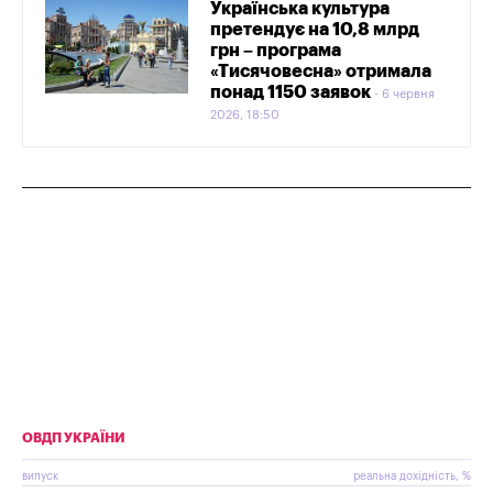
Українська культура
претендує на 10,8 млрд
грн – програма
«Тисячовесна» отримала
понад 1150 заявок
6 червня
2026, 18:50
ОВДП УКРАЇНИ
випуск
реальна дохідність, %