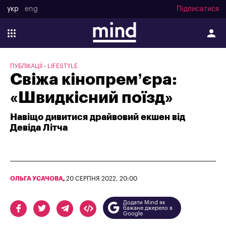
укр
eng
Підписатися
ПУБЛІКАЦІЇ
LIFESTYLE
Свіжа кінопрем’єра:
«Швидкісний поїзд»
Навіщо дивитися драйвовий екшен від
Девіда Літча
ОЛЬГА УСАЧОВА
,
20 СЕРПНЯ 2022, 20:00
Додати Mind як
бажане джерело в
Google