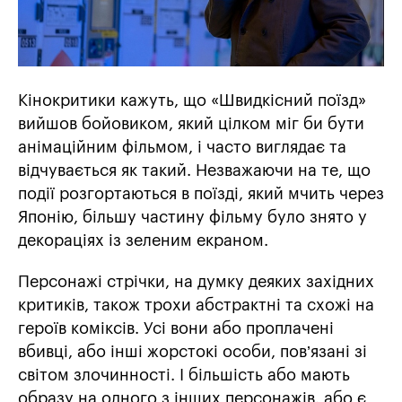
Кінокритики кажуть, що «Швидкісний поїзд»
вийшов бойовиком, який цілком міг би бути
анімаційним фільмом, і часто виглядає та
відчувається як такий. Незважаючи на те, що
події розгортаються в поїзді, який мчить через
Японію, більшу частину фільму було знято у
декораціях із зеленим екраном.
Персонажі стрічки, на думку деяких західних
критиків, також трохи абстрактні та схожі на
героїв коміксів. Усі вони або проплачені
вбивці, або інші жорстокі особи, пов’язані зі
світом злочинності. І більшість або мають
образу на одного з інших персонажів, або є