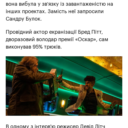
вона вибула у зв’язку із завантаженістю на
інших проектах. Замість неї запросили
Сандру Булок.
Провідний актор екранізації Бред Пітт,
дворазовий володар премії «Оскар», сам
виконував 95% трюків.
В одному з інтерв'ю режисер Девід Літч