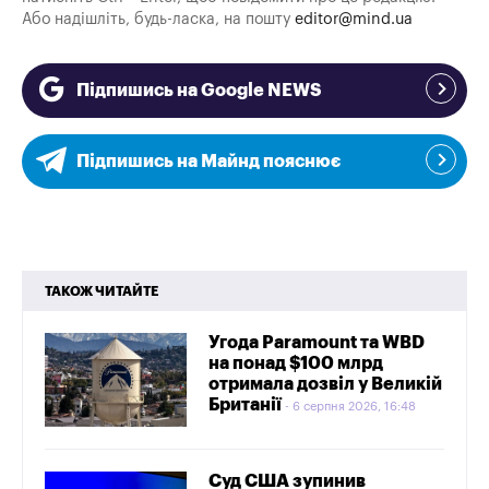
Або надішліть, будь-ласка, на пошту
editor@mind.ua
Підпишись на Google NEWS
Підпишись на Майнд пояснює
ТАКОЖ ЧИТАЙТЕ
Угода Paramount та WBD
на понад $100 млрд
отримала дозвіл у Великій
Британії
6 серпня 2026, 16:48
Суд США зупинив