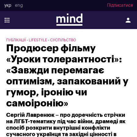
укр
eng
Підписатися
ПУБЛІКАЦІЇ
LIFESTYLE
СУСПІЛЬСТВО
Продюсер фільму
«Уроки толерантності»:
«Завжди перемагає
оптимізм, запакований у
гумор, іронію чи
самоіронію»
Сергій Лавренюк – про доречність стрічки
на ЛГБТ-тематику під час війни, драмеді як
спосіб розкрити внутрішні конфлікти
сучасного українця та західні цінності в