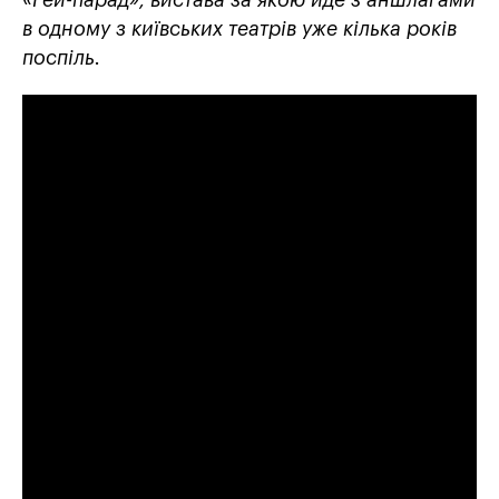
«Гей-парад», вистава за якою йде з аншлагами
в одному з київських театрів уже кілька років
поспіль.