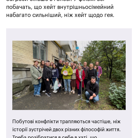
побачать, що хейт внутрішньосімейний
набагато сильніший, ніж хейт щодо гея.
Побутові конфлікти трапляються частіше, ніж
історії зустрічей двох різних філософій життя.
Треба розібратися в себе в хаті, що