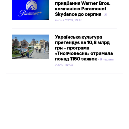
придбання Warner Bros.
компанією Paramount
Skydance до серпня
21
липня 2026, 19:13
Українська культура
претендує на 10,8 млрд
грн – програма
«Тисячовесна» отримала
понад 1150 заявок
6 червня
2026, 18:50