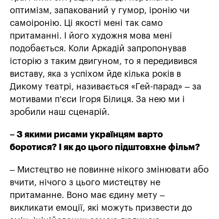
оптимізм, запакований у гумор, іронію чи
самоіронію. Ці якості мені так само
притаманні. І його художня мова мені
подобається. Коли Аркадій запропонував
історію з таким двигуном, то я передивився
виставу, яка з успіхом йде кілька років в
Дикому театрі, називається «Гей-парад» – за
мотивами п’єси Ігоря Білиця. За нею ми і
зробили наш сценарій.
– З якими рисами українцям варто
боротися? І як до цього підштовхне фільм?
– Мистецтво не повинне нікого змінювати або
вчити, нічого з цього мистецтву не
притаманне. Воно має єдину мету –
викликати емоції, які можуть призвести до