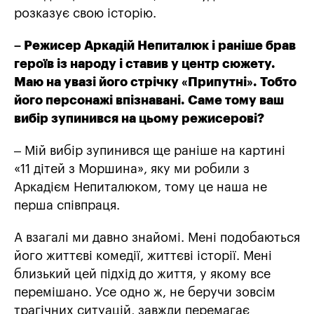
розказує свою історію.
– Режисер Аркадій Непиталюк і раніше брав
героїв із народу і ставив у центр сюжету.
Маю на увазі його стрічку «Припутні». Тобто
його персонажі впізнавані. Саме тому ваш
вибір зупинився на цьому режисерові?
– Мій вибір зупинився ще раніше на картині
«11 дітей з Моршина», яку ми робили з
Аркадієм Непиталюком, тому це наша не
перша співпраця.
А взагалі ми давно знайомі. Мені подобаються
його життєві комедії, життєві історії. Мені
близький цей підхід до життя, у якому все
перемішано. Усе одно ж, не беручи зовсім
трагічних ситуацій, завжди перемагає