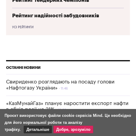
Рейтинг тендерних чемпіонів
Рейтинг надійності забудовників
УСІ РЕЙТИНГИ
ОСТАННІ НОВИНИ
Свириденко розглядають на посаду голови
«Нафтогазу України»
11:46
«КазМунайГаз» планує наростити експорт нафти
в обхід росії на 31%
10:03
Проєкт використовує файли cookie сервісів Mind. Це необхідно
для його нормальної роботи та аналізу
ФДМУ розпочав аудит складських приміщень
трафіку.
Детальніше
Добре, зрозуміло
для постраждалого від обстрілів бізнесу
10:00