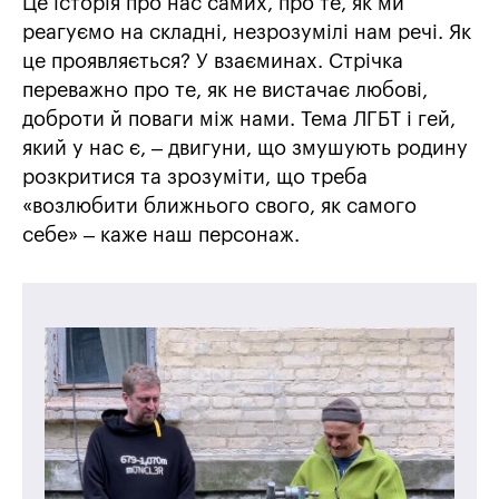
Це історія про нас самих, про те, як ми
реагуємо на складні, незрозумілі нам речі. Як
це проявляється? У взаєминах. Стрічка
переважно про те, як не вистачає любові,
доброти й поваги між нами. Тема ЛГБТ і гей,
який у нас є, – двигуни, що змушують родину
розкритися та зрозуміти, що треба
«возлюбити ближнього свого, як самого
себе» – каже наш персонаж.