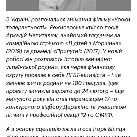
В Україні розпочалися знімання фільму «Уроки
толерантності». Режисерське крісло посів
Аркадій Непиталюк, знайомий глядачам за
комедійною стрічкою «11 дітей з Моршина»
(2019) та драмеді «Припутні» (2017). У новій
роботі він розповість історію звичайної
української родини, яка через фінансову
скруту поселяє в себе ЛГБТ-активіста – і це
змінює життя родини на 180 градусів. Ідея
проєкту виникла задовго до 24 лютого – іще
минулого року він став переможцем 17-го
конкурсного відбору Держкіно та учасником
пітчингу професійної секції 12-го ОМКФ.
А в основу сценарію лягла п’єса Ігоря Білиця