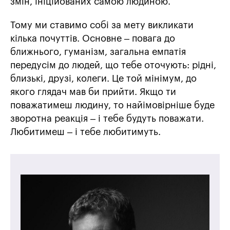
змін, ініційованих самою людиною.
Тому ми ставимо собі за мету викликати
кілька почуттів. Основне – повага до
ближнього, гуманізм, загальна емпатія
передусім до людей, що тебе оточують: рідні,
близькі, друзі, колеги. Це той мінімум, до
якого глядач мав би прийти. Якщо ти
поважатимеш людину, то найімовірніше буде
зворотна реакція – і тебе будуть поважати.
Любитимеш – і тебе любитимуть.