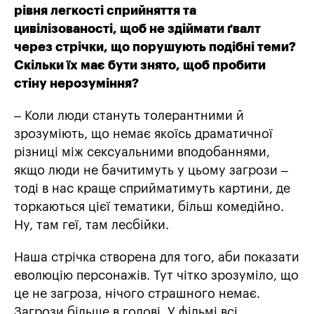
рівня легкості сприйняття та
цивілізованості, щоб не здіймати ґвалт
через стрічки, що порушують подібні теми?
Скільки їх має бути знято, щоб пробити
стіну нерозуміння?
– Коли люди стануть толерантними й
зрозуміють, що немає якоїсь драматичної
різниці між сексуальними вподобаннями,
якщо люди не бачитимуть у цьому загрози –
тоді в нас краще сприйматимуть картини, де
торкаються цієї тематики, більш комедійно.
Ну, там геї, там лесбійки.
Наша стрічка створена для того, аби показати
еволюцію персонажів. Тут чітко зрозуміло, що
це не загроза, нічого страшного немає.
Загрози більше в голові. У фільмі всі