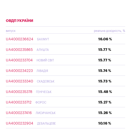
ОВДП УКРАЇНИ
випуск
реальна дохідність, %
UA4000236624
16.06 %
БАХМУТ
UA4000235865
15.77 %
АЛУШТА
UA4000233704
15.77 %
НОВИЙ СВІТ
UA4000234223
15.74 %
ЛІВАДІЯ
UA4000233340
15.73 %
СКАДОВСЬК
UA4000235378
15.48 %
ГЕНІЧЕСЬК
UA4000233712
15.27 %
ФОРОС
UA4000237416
15.26 %
ЛИСИЧАНСЬК
UA4000232904
10.16 %
ДЕБАЛЬЦЕВЕ