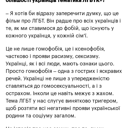
більшості українців тематика ЛГБТК+?
– Я хотів би відразу заперечити думку, що це
фільм про ЛГБТ. Він радше про всіх українців і
те, як ми ставимося до фобій, що існують у
кожного українця, у кожній сім’ї.
Це не лише гомофобія, це і ксенофобія,
частково і прояви расизму, сексизму.
Українці, як і всі люди, мають ознаки цього.
Просто гомофобія – одна з гострих і яскравих
речей. Українці не лише з упередженістю
ставляться до гомосексуальності, а і з
острахом. Інколи це навіть межує з жахом.
Тема ЛГБТ у нас слугує винятково тригером,
щоб розтяти всі негативні прояви української
родини та соціуму загалом.