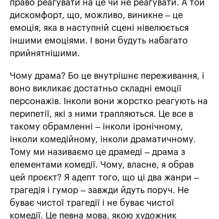
право реагувати на це чи не реагувати. А той
дискомфорт, що, можливо, виникне – це
емоція, яка в наступній сцені нівелюється
іншими емоціями. І вони будуть набагато
прийнятнішими.
Чому драма? Бо це внутрішнє переживання, і
воно викликає достатньо складні емоції
персонажів. Інколи вони жорстко реагують на
перипетії, які з ними трапляються. Це все в
такому обрамленні – інколи іронічному,
інколи комедійному, інколи драматичному.
Тому ми називаємо це драмеді – драма з
елементами комедії. Чому, власне, я обрав
цей проєкт? Я адепт того, що ці два жанри –
трагедія і гумор – завжди йдуть поруч. Не
буває чистої трагедії і не буває чистої
комедії. Це певна мова, якою художник