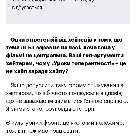
відбувається.
– Одна з претензій від хейтерів у тому, що
тема ЛГБТ зараз не
на часі
. Хоча вона у
фільмі не центральна. Ваші топ-аргументи
хейтерам, чому «Уроки толерантності» – це
не хайп заради хайпу?
– Якщо допустити таку форму спілкування з
хейтером, то я б чисто по-людськи відповів,
що не заважаю їм займатися їхньою справою.
Я знімаю кіно, розповідаю історії.
Є культурний фронт, до якого ми належимо,
тож він теж має працювати.