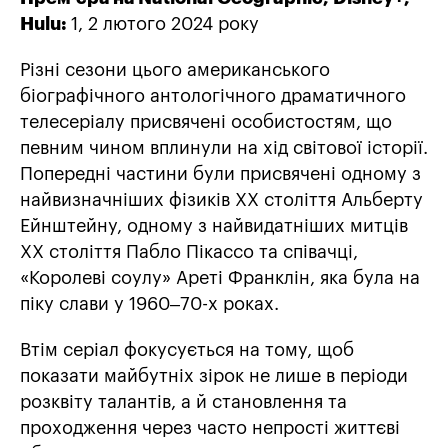
Hulu:
1, 2 лютого 2024 року
Різні сезони цього американського
біографічного антологічного драматичного
телесеріалу присвячені особистостям, що
певним чином вплинули на хід світової історії.
Попередні частини були присвячені одному з
найвизначніших фізиків XX століття Альберту
Ейнштейну, одному з найвидатніших митців
XX століття Пабло Пікассо та співачці,
«Королеві соулу» Ареті Франклін, яка була на
піку слави у 1960–70-х роках.
Втім серіал фокусується на тому, щоб
показати майбутніх зірок не лише в періоди
розквіту талантів, а й становлення та
проходження через часто непрості життєві