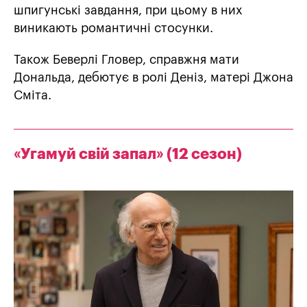
шпигунські завдання, при цьому в них
виникають романтичні стосунки.
Також Беверлі Гловер, справжня мати
Дональда, дебютує в ролі Деніз, матері Джона
Сміта.
«Угамуй свій запал» (12 сезон)