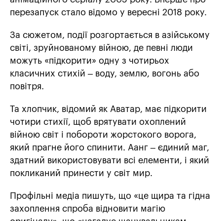
перезапуск стало відомо у вересні 2018 року.
За сюжетом, події розгортається в азійському
світі, зруйнованому війною, де певні люди
можуть «підкорити» одну з чотирьох
класичних стихій – воду, землю, вогонь або
повітря.
Та хлопчик, відомий як Аватар, має підкорити
чотири стихії, щоб врятувати охоплений
війною світ і побороти жорстокого ворога,
який прагне його спинити. Аанг – єдиний маг,
здатний використовувати всі елементи, і який
покликаний принести у світ мир.
Профільні медіа пишуть, що «це щира та гідна
захоплення спроба відновити магію