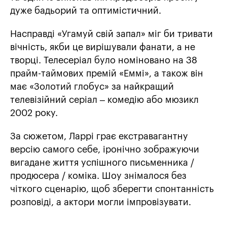
дуже бадьорий та оптимістичний.
Насправді «Угамуй свій запал» міг би тривати
вічність, якби це вирішували фанати, а не
творці. Телесеріал було номіновано на 38
прайм-таймових премій «Еммі», а також він
має «Золотий глобус» за найкращий
телевізійний серіал – комедію або мюзикл
2002 року.
За сюжетом, Ларрі грає екстравагантну
версію самого себе, іронічно зображуючи
вигадане життя успішного письменника /
продюсера / коміка. Шоу знімалося без
чіткого сценарію, щоб зберегти спонтанність
розповіді, а актори могли імпровізувати.