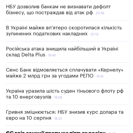
НБУ дозволив банкам не визнавати дефолт
бізнесу, що постраждав від атак рф
20:49
В Україні майже вп'ятеро скоротилася кількість
зупинених податкових накладних
20:13
Російська атака знищила найбільший в Україні
склад Delta Plus
19:40
Сенс Банк відмовляється сплачувати «Кернелу»
майже 2 млрд грн за угодами РЕПО
19:16
Україна уразила шість суден тіньового флоту рф
та 10 енерговузлів
19:08
Гривня зміцнюється: НБУ знизив курс долара та
євро на 10 серпня
18:33