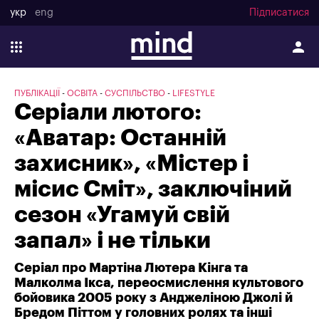
укр
eng
Підписатися
ПУБЛІКАЦІЇ
ОСВІТА
СУСПІЛЬСТВО
LIFESTYLE
Серіали лютого:
«Аватар: Останній
захисник», «Містер і
місис Сміт», заключіний
сезон «Угамуй свій
запал» і не тільки
Серіал про Мартіна Лютера Кінга та
Малколма Ікса, переосмислення культового
бойовика 2005 року з Анджеліною Джолі й
Бредом Піттом у головних ролях та інші