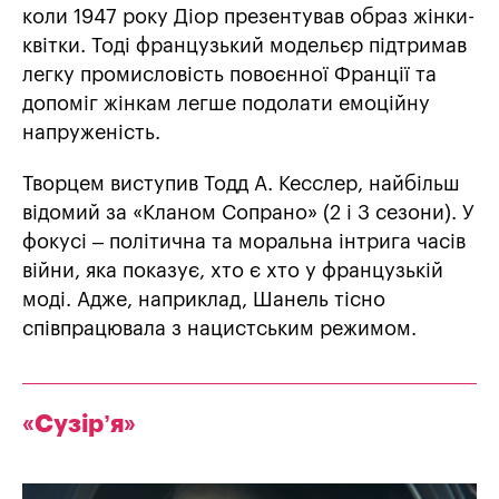
коли 1947 року Діор презентував образ жінки-
квітки. Тоді французький модельєр підтримав
легку промисловість повоєнної Франції та
допоміг жінкам легше подолати емоційну
напруженість.
Творцем виступив Тодд А. Кесслер, найбільш
відомий за «Кланом Сопрано» (2 і 3 сезони). У
фокусі – політична та моральна інтрига часів
війни, яка показує, хто є хто у французькій
моді. Адже, наприклад, Шанель тісно
співпрацювала з нацистським режимом.
«Сузір’я»