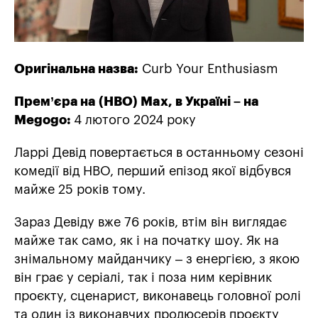
Оригінальна назва:
Curb Your Enthusiasm
Прем’єра на
(HBO) Max, в Україні – на
Megogo:
4 лютого 2024 року
Ларрі Девід повертається в останньому сезоні
комедії від HBO, перший епізод якої відбувся
майже 25 років тому.
Зараз Девіду вже 76 років, втім він виглядає
майже так само, як і на початку шоу. Як на
знімальному майданчику – з енергією, з якою
він грає у серіалі, так і поза ним керівник
проєкту, сценарист, виконавець головної ролі
та один із виконавчих продюсерів проєкту