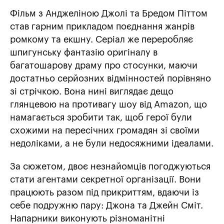
Фільм з Анджеліною Джолі та Бредом Піттом
став гарним прикладом поєднання жанрів
ромкому та екшну. Серіал же переробляє
шпигунську фантазію оригіналу в
багатошарову драму про стосунки, маючи
достатньо серйозних відмінностей порівняно
зі стрічкою. Вона нині виглядає дещо
глянцевою на противагу шоу від Amazon, що
намагається зробити так, щоб герої були
схожими на пересічних громадян зі своїми
недоліками, а не були недосяжними ідеалами.
За сюжетом, двоє незнайомців погоджуються
стати агентами секретної організації. Вони
працюють разом під прикриттям, вдаючи із
себе подружню пару: Джона та Джейн Сміт.
Напарники виконують різноманітні