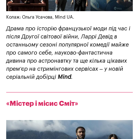
Колаж: Ольга Усачова, Mind UA.
Драма про історію французької моди під час і
після Другої світової війни, Ларрі Девід в
останньому сезоні популярної комедії майже
про самого себе, науково-фантастична
дивина про астронавтку та ще кілька цікавих
прем’
єр на стрим
і
нгових серв
і
сах –
у новій
серіальній добірці
Mind
.
«Містер і місис Сміт»