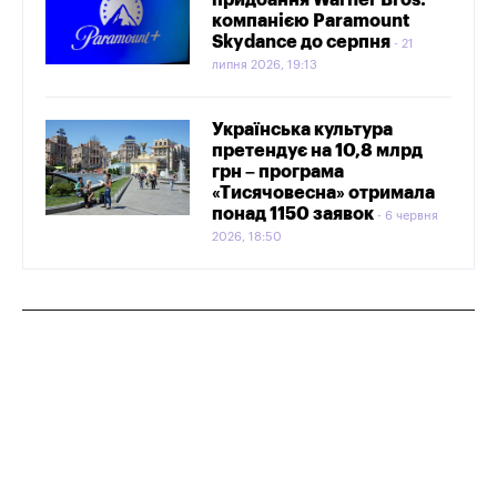
компанією Paramount
Skydance до серпня
21
липня 2026, 19:13
Українська культура
претендує на 10,8 млрд
грн – програма
«Тисячовесна» отримала
понад 1150 заявок
6 червня
2026, 18:50