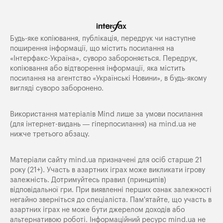
Будь-яке копiювання, публiкацiя, передрук чи наступне
поширення iнформацiї, що мiстить посилання на
«Iнтерфакс-Україна», суворо забороняється. Передрук,
копіювання або відтворення інформації, яка містить
посилання на агентство «Українські Новини», в будь-якому
вигляді суворо заборонено.
Використання матеріалів Mind лише за умови посилання
(для інтернет-видань — гіперпосилання) на
mind.ua
не
нижче третього абзацу.
Матеріали сайту mind.ua призначені для осіб старше 21
року (21+). Участь в азартних іграх може викликати ігрову
залежність. Дотримуйтесь правил (принципів)
відповідальної гри. При виявленні перших ознак залежності
негайно зверніться до спеціаліста. Пам'ятайте, що участь в
азартних іграх не може бути джерелом доходів або
альтернативою роботі. Інформаційний ресурс mind.ua не