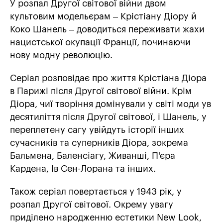
У розпал Другої світової війни двом
культовим модельєрам – Крістіану Діору й
Коко Шанель – доводиться переживати жахи
нацистської окупації Франції, починаючи
нову модну революцію.
Серіал розповідає про життя Крістіана Діора
в Парижі після Другої світової війни. Крім
Діора, чиї творіння домінували у світі моди ув
десятиліття після Другої світової, і Шанель, у
переплетену сагу увійдуть історії інших
сучасників та суперників Діора, зокрема
Бальмена, Баленсіагу, Живанші, П'єра
Кардена, Ів Сен-Лорана та інших.
Також серіал повертається у 1943 рік, у
розпал Другої світової. Окрему увагу
приділено народженню естетики New Look,