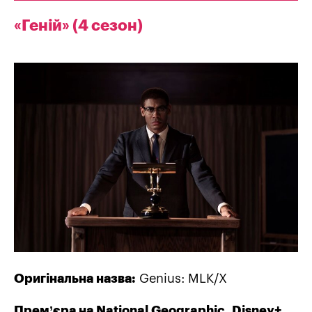
«Геній» (4 сезон)
Оригінальна назва:
Genius: MLK/X
Прем’єра на National Geographic, Disney+,