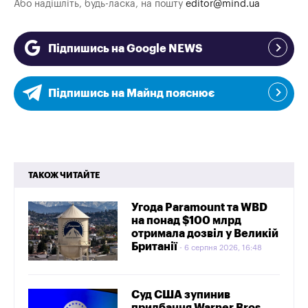
Або надішліть, будь-ласка, на пошту
editor@mind.ua
Підпишись на Google NEWS
Підпишись на Майнд пояснює
ТАКОЖ ЧИТАЙТЕ
Угода Paramount та WBD
на понад $100 млрд
отримала дозвіл у Великій
Британії
6 серпня 2026, 16:48
Суд США зупинив
придбання Warner Bros.