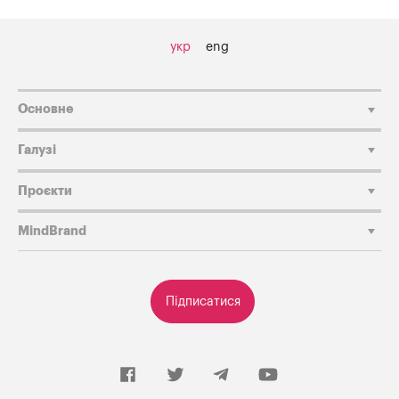
укр
eng
Основне
Галузі
Проєкти
MindBrand
Підписатися