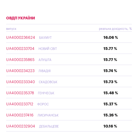
ОВДП УКРАЇНИ
випуск
реальна дохідність, %
UA4000236624
16.06 %
БАХМУТ
UA4000233704
15.77 %
НОВИЙ СВІТ
UA4000235865
15.77 %
АЛУШТА
UA4000234223
15.74 %
ЛІВАДІЯ
UA4000233340
15.73 %
СКАДОВСЬК
UA4000235378
15.48 %
ГЕНІЧЕСЬК
UA4000233712
15.27 %
ФОРОС
UA4000237416
15.26 %
ЛИСИЧАНСЬК
UA4000232904
10.16 %
ДЕБАЛЬЦЕВЕ