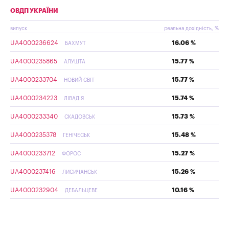
ОВДП УКРАЇНИ
випуск
реальна дохідність, %
UA4000236624
16.06 %
БАХМУТ
UA4000235865
15.77 %
АЛУШТА
UA4000233704
15.77 %
НОВИЙ СВІТ
UA4000234223
15.74 %
ЛІВАДІЯ
UA4000233340
15.73 %
СКАДОВСЬК
UA4000235378
15.48 %
ГЕНІЧЕСЬК
UA4000233712
15.27 %
ФОРОС
UA4000237416
15.26 %
ЛИСИЧАНСЬК
UA4000232904
10.16 %
ДЕБАЛЬЦЕВЕ