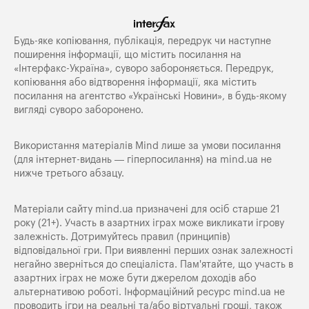
Будь-яке копiювання, публiкацiя, передрук чи наступне
поширення iнформацiї, що мiстить посилання на
«Iнтерфакс-Україна», суворо забороняється. Передрук,
копіювання або відтворення інформації, яка містить
посилання на агентство «Українські Новини», в будь-якому
вигляді суворо заборонено.
Використання матеріалів Mind лише за умови посилання
(для інтернет-видань — гіперпосилання) на
mind.ua
не
нижче третього абзацу.
Матеріали сайту mind.ua призначені для осіб старше 21
року (21+). Участь в азартних іграх може викликати ігрову
залежність. Дотримуйтесь правил (принципів)
відповідальної гри. При виявленні перших ознак залежності
негайно зверніться до спеціаліста. Пам'ятайте, що участь в
азартних іграх не може бути джерелом доходів або
альтернативою роботі. Інформаційний ресурс mind.ua не
проводить ігри на реальні та/або віртуальні гроші, також