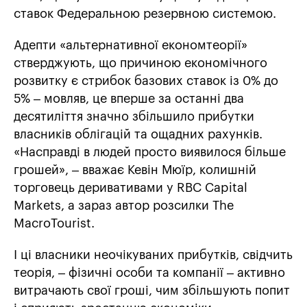
ставок Федеральною резервною системою.
Адепти «альтернативної економтеорії»
стверджують, що причиною економічного
розвитку є стрибок базових ставок із 0% до
5% – мовляв, це вперше за останні два
десятиліття значно збільшило прибутки
власників облігацій та ощадних рахунків.
«Насправді в людей просто виявилося більше
грошей», – вважає Кевін Мюїр, колишній
торговець деривативами у RBC Capital
Markets, а зараз автор розсилки The
MacroTourist.
І ці власники неочікуваних прибутків, свідчить
теорія, – фізичні особи та компанії – активно
витрачають свої гроші, чим збільшують попит