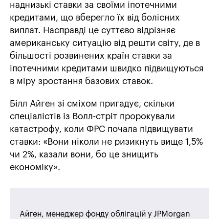
наднизькі ставки за своїми іпотечними
кредитами, що вберегло їх від болісних
виплат. Насправді це суттєво відрізняє
американську ситуацію від решти світу, де в
більшості розвинених країн ставки за
іпотечними кредитами швидко підвищуються
в міру зростання базових ставок.
Білл Айген зі сміхом пригадує, скільки
спеціалістів із Волл-стріт пророкували
катастрофу, коли ФРС почала підвищувати
ставки: «Вони ніколи не ризикнуть вище 1,5%
чи 2%, казали вони, бо це знищить
економіку».
Айген, менеджер фонду облігацій у JPMorgan