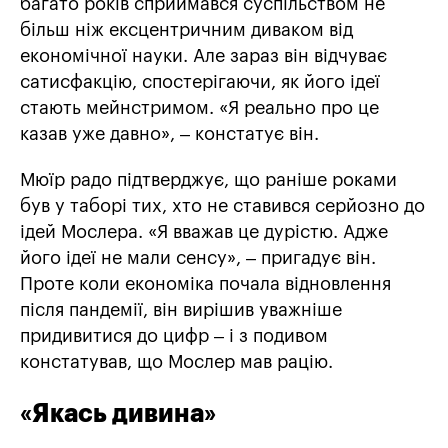
багато років сприймався суспільством не
більш ніж ексцентричним диваком від
економічної науки. Але зараз він відчуває
сатисфакцію, спостерігаючи, як його ідеї
стають мейнстримом. «Я реально про це
казав уже давно», – констатує він.
Мюїр радо підтверджує, що раніше роками
був у таборі тих, хто не ставився серйозно до
ідей Мослера. «Я вважав це дурістю. Адже
його ідеї не мали сенсу», – пригадує він.
Проте коли економіка почала відновлення
після пандемії, він вирішив уважніше
придивитися до цифр – і з подивом
констатував, що Мослер мав рацію.
«Якась дивина»