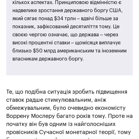
кількох аспектах. Принциповою відмінністю є
надвелике зростання державного боргу США,
який сягає понад $34 трлн – вдвічі більше за
показник, зафіксований десятиліття тому. Це
своєю чергою означає, що держава – через
високі процентні ставки – щомісяця виплачує
близько $50 млрд американським та іноземним
власникам державного боргу.
Те, що подібна ситуація зробить підвищення
ставок радше стимулювальним, аніж
обмежувальним, було очевидно економісту
Воррену Мослеру багато років тому. Проте на
початку він був одним із найголосніших
провісників Сучасної монетарної теорії, тому