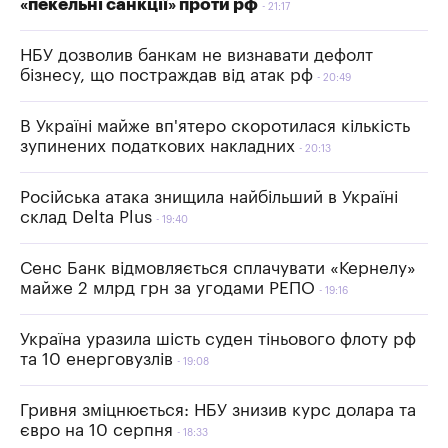
«пекельні санкції» проти рф
21:17
НБУ дозволив банкам не визнавати дефолт
бізнесу, що постраждав від атак рф
20:49
В Україні майже вп'ятеро скоротилася кількість
зупинених податкових накладних
20:13
Російська атака знищила найбільший в Україні
склад Delta Plus
19:40
Сенс Банк відмовляється сплачувати «Кернелу»
майже 2 млрд грн за угодами РЕПО
19:16
Україна уразила шість суден тіньового флоту рф
та 10 енерговузлів
19:08
Гривня зміцнюється: НБУ знизив курс долара та
євро на 10 серпня
18:33