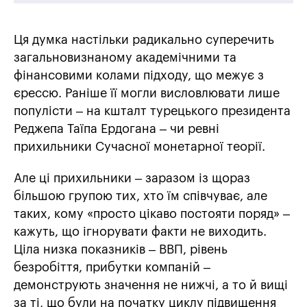
Ця думка настільки радикально суперечить
загальновизнаному академічними та
фінансовими колами підходу, що межує з
єрессю. Раніше її могли висловлювати лише
популісти – на кшталт турецького президента
Реджепа Таїпа Ердогана – чи ревні
прихильники Сучасної монетарної теорії.
Але ці прихильники – заразом із щораз
більшою групою тих, хто їм співчуває, але
таких, кому «просто цікаво постояти поряд» –
кажуть, що ігнорувати факти не виходить.
Ціла низка показників – ВВП, рівень
безробіття, прибутки компаній –
демонструють значення не нижчі, а то й вищі
за ті, що були на початку циклу підвищення