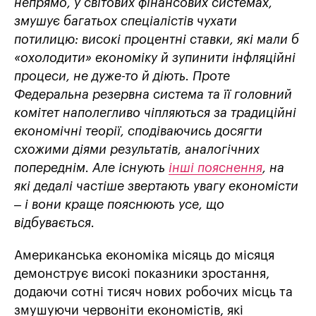
непрямо, у світових фінансових системах,
змушує багатьох спеціалістів чухати
потилицю: високі процентні ставки, які мали б
«охолодити» економіку й зупинити інфляційні
процеси, не дуже-то й діють. Проте
Федеральна резервна система та її головний
комітет наполегливо чіпляються за традиційні
економічні теорії, сподіваючись досягти
схожими діями результатів, аналогічних
попереднім. Але існують
інші пояснення
, на
які дедалі частіше звертають увагу економісти
– і вони краще пояснюють усе, що
відбувається.
Американська економіка місяць до місяця
демонструє високі показники зростання,
додаючи сотні тисяч нових робочих місць та
змушуючи червоніти економістів, які