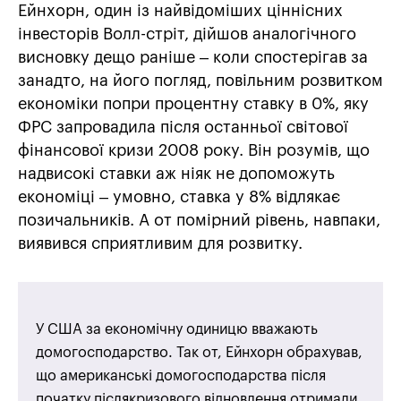
Ейнхорн, один із найвідоміших ціннісних
інвесторів Волл-стріт, дійшов аналогічного
висновку дещо раніше – коли спостерігав за
занадто, на його погляд, повільним розвитком
економіки попри процентну ставку в 0%, яку
ФРС запровадила після останньої світової
фінансової кризи 2008 року. Він розумів, що
надвисокі ставки аж ніяк не допоможуть
економіці – умовно, ставка у 8% відлякає
позичальників. А от помірний рівень, навпаки,
виявився сприятливим для розвитку.
У США за економічну одиницю вважають
домогосподарство. Так от, Ейнхорн обрахував,
що американські домогосподарства після
початку післякризового відновлення отримали