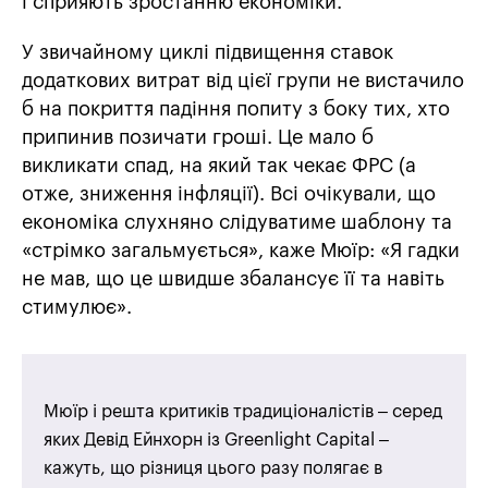
і сприяють зростанню економіки.
У звичайному циклі підвищення ставок
додаткових витрат від цієї групи не вистачило
б на покриття падіння попиту з боку тих, хто
припинив позичати гроші. Це мало б
викликати спад, на який так чекає ФРС (а
отже, зниження інфляції). Всі очікували, що
економіка слухняно слідуватиме шаблону та
«стрімко загальмується», каже Мюїр: «Я гадки
не мав, що це швидше збалансує її та навіть
стимулює».
Мюїр і решта критиків традиціоналістів – серед
яких Девід Ейнхорн із Greenlight Capital –
кажуть, що різниця цього разу полягає в