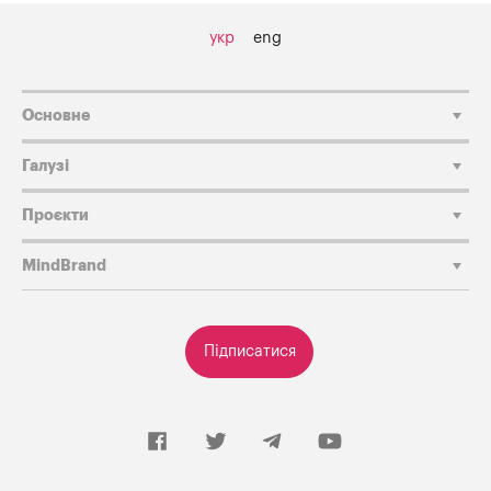
укр
eng
Основне
Галузі
Проєкти
MindBrand
Підписатися