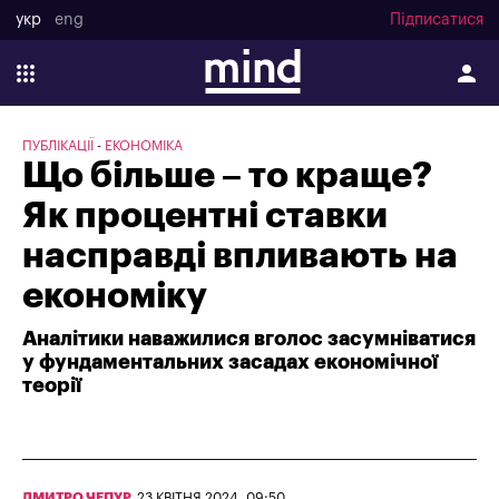
укр
eng
Підписатися
ПУБЛІКАЦІЇ
ЕКОНОМІКА
Що більше – то краще?
Як процентні ставки
насправді впливають на
економіку
Аналітики наважилися вголос засумніватися
у фундаментальних засадах економічної
теорії
ДМИТРО ЧЕПУР
,
23 КВІТНЯ 2024, 09:50