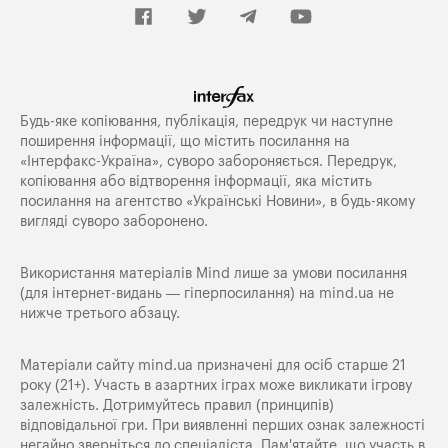
Будь-яке копiювання, публiкацiя, передрук чи наступне
поширення iнформацiї, що мiстить посилання на
«Iнтерфакс-Україна», суворо забороняється. Передрук,
копіювання або відтворення інформації, яка містить
посилання на агентство «Українські Новини», в будь-якому
вигляді суворо заборонено.
Використання матеріалів Mind лише за умови посилання
(для інтернет-видань — гіперпосилання) на
mind.ua
не
нижче третього абзацу.
Матеріали сайту mind.ua призначені для осіб старше 21
року (21+). Участь в азартних іграх може викликати ігрову
залежність. Дотримуйтесь правил (принципів)
відповідальної гри. При виявленні перших ознак залежності
негайно зверніться до спеціаліста. Пам'ятайте, що участь в