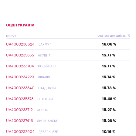
ОВДП УКРАЇНИ
випуск
реальна дохідність, %
UA4000236624
16.06 %
БАХМУТ
UA4000235865
15.77 %
АЛУШТА
UA4000233704
15.77 %
НОВИЙ СВІТ
UA4000234223
15.74 %
ЛІВАДІЯ
UA4000233340
15.73 %
СКАДОВСЬК
UA4000235378
15.48 %
ГЕНІЧЕСЬК
UA4000233712
15.27 %
ФОРОС
UA4000237416
15.26 %
ЛИСИЧАНСЬК
UA4000232904
10.16 %
ДЕБАЛЬЦЕВЕ