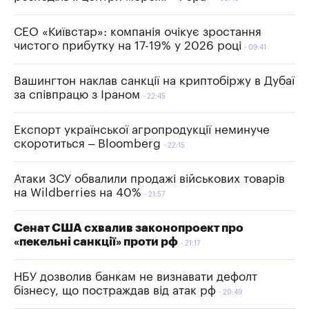
СЕО «Київстар»: компанія очікує зростання
чистого прибутку на 17-19% у 2026 році
09:41
Вашингтон наклав санкції на криптобіржу в Дубаї
за співпрацю з Іраном
22:45
Експорт української агропродукції неминуче
скоротиться – Bloomberg
22:15
Атаки ЗСУ обвалили продажі військових товарів
на Wildberries на 40%
21:57
Сенат США схвалив законопроект про
«пекельні санкції» проти рф
21:17
НБУ дозволив банкам не визнавати дефолт
бізнесу, що постраждав від атак рф
20:49