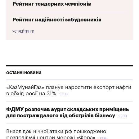
Рейтинг тендерних чемпіонів
Рейтинг надійності забудовників
УСІ РЕЙТИНГИ
ОСТАННІ НОВИНИ
«КазМунайГаз» планує наростити експорт нафти
в обхід росії на 31%
10:03
ФДМУ розпочав аудит складських приміщень
для постраждалого від обстрілів бізнесу
10:00
Внаслідок нічної атаки рф пошкоджено
розподільчі центри мережі «Фора»
09:49