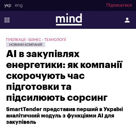
укр
eng
Підписатися
ПУБЛІКАЦІЇ
БІЗНЕС
ТЕХНОЛОГІЇ
НОВИНИ КОМПАНІЙ
AI в закупівлях
енергетики: як компанії
скорочують час
підготовки та
підсилюють сорсинг
SmartTender представив перший в Україні
аналітичний модуль з функціями АІ для
закупівель