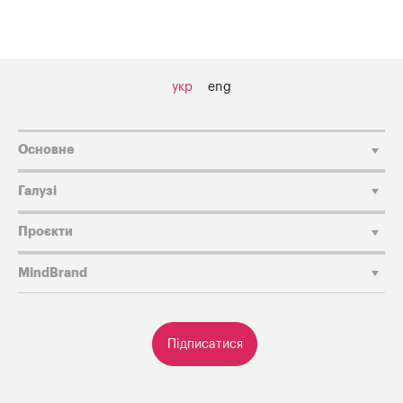
укр
eng
Основне
Галузі
Проєкти
MindBrand
Підписатися