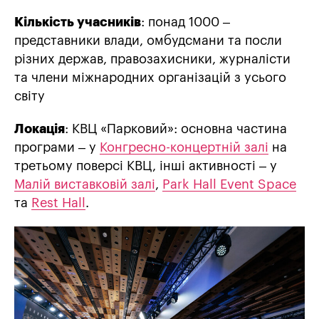
Кількість учасників
: понад 1000 –
представники влади, омбудсмани та посли
різних держав, правозахисники, журналісти
та члени міжнародних організацій з усього
світу
Локація
: КВЦ «Парковий»: основна частина
програми – у
Конгресно-концертній залі
на
третьому поверсі КВЦ, інші активності – у
Малій виставковій залі
,
Park Hall Event Space
та
Rest Hall
.