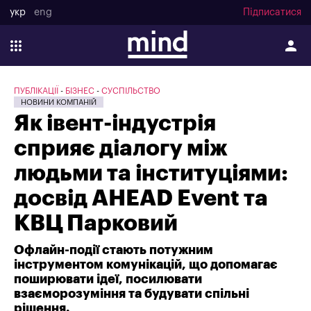
укр
eng
Підписатися
ПУБЛІКАЦІЇ
БІЗНЕС
СУСПІЛЬСТВО
НОВИНИ КОМПАНІЙ
Як івент-індустрія
сприяє діалогу між
людьми та інституціями:
досвід AHEAD Event та
КВЦ Парковий
Офлайн-події стають потужним
інструментом комунікацій, що допомагає
поширювати ідеї, посилювати
взаєморозуміння та будувати спільні
рішення.