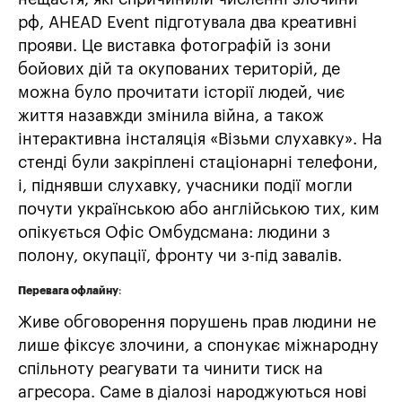
рф, AHEAD Event підготувала два креативні
прояви. Це виставка фотографій із зони
бойових дій та окупованих територій, де
можна було прочитати історії людей, чиє
життя назавжди змінила війна, а також
інтерактивна інсталяція «Візьми слухавку». На
стенді були закріплені стаціонарні телефони,
і, піднявши слухавку, учасники події могли
почути українською або англійською тих, ким
опікується Офіс Омбудсмана: людини з
полону, окупації, фронту чи з-під завалів.
Перевага офлайну
:
Живе обговорення порушень прав людини не
лише фіксує злочини, а спонукає міжнародну
спільноту реагувати та чинити тиск на
агресора. Саме в діалозі народжуються нові