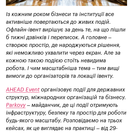
Із кожним роком бізнеси та інституції все
активніше повертаються до живих подій.
Офлайн-івент вирішує за день те, на що пішли
б тижні дзвінків і переписок. А головне –
створює простір, де народжуються рішення,
які неможливо ухвалити через екран. Але за
кожною такою подією стоїть невидима
робота. І чим масштабніша тема – тим вищі
вимоги до організаторів та локації івенту.
AHEAD Event
організовує події для державних
структур, міжнародних організацій та бізнесу.
Parkovy
– майданчик, де ці події отримують
інфраструктуру, безпеку та простір для роботи
будь-якого масштабу. Розповідаємо на трьох
кейсах, як це виглядає на практиці – від 29-