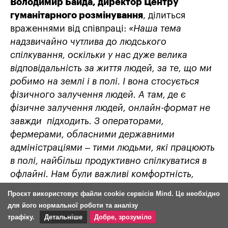
Володимир Байда, директор Центру
гуманітарного розмінування
, ділиться
враженнями від співпраці:
«Наша тема
надзвичайно чутлива до людського
спілкування, оскільки у нас дуже велика
відповідальність за життя людей, за те, що ми
робимо на землі і в полі. І вона стосується
фізичного залучення людей. А там, де є
фізичне залучення людей, онлайн-формат не
завжди підходить. З операторами,
фермерами, обласними державними
адміністраціями – тими людьми, які працюють
в полі, найбільш продуктивно спілкуватися в
офлайні. Нам були важливі комфортність,
професійність та максимальна гнучкість
Проєкт використовує файли cookie сервісів Mind. Це необхідно
персоналу та команд, які з нами працювали,
для його нормальної роботи та аналізу
щоб зібрати біля тисячі людей, які часом
трафіку.
Детальніше
Добре, зрозуміло
працюють у зонах бойових дій, в один час в