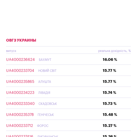
ОВГЗ УКРАИНЫ
випуск
реальна дохідність, %
UA4000236624
16.06 %
БАХМУТ
UA4000233704
15.77 %
НОВИЙ СВІТ
UA4000235865
15.77 %
АЛУШТА
UA4000234223
15.74 %
ЛІВАДІЯ
UA4000233340
15.73 %
СКАДОВСЬК
UA4000235378
15.48 %
ГЕНІЧЕСЬК
UA4000233712
15.27 %
ФОРОС
UA4000237416
15.26 %