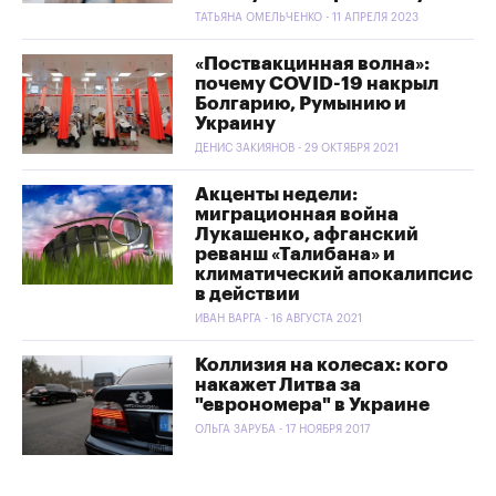
ТАТЬЯНА ОМЕЛЬЧЕНКО - 11 АПРЕЛЯ 2023
«Поствакцинная волна»:
почему COVID-19 накрыл
Болгарию, Румынию и
Украину
ДЕНИС ЗАКИЯНОВ - 29 ОКТЯБРЯ 2021
Акценты недели:
миграционная война
Лукашенко, афганский
реванш «Талибана» и
климатический апокалипсис
в действии
ИВАН ВАРГА - 16 АВГУСТА 2021
Коллизия на колесах: кого
накажет Литва за
"еврономера" в Украине
ОЛЬГА ЗАРУБА - 17 НОЯБРЯ 2017