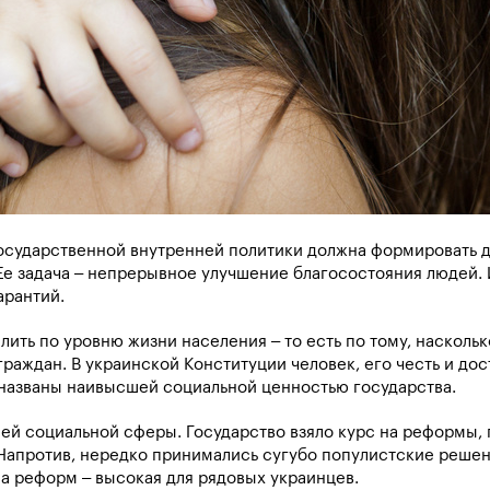
осударственной внутренней политики должна формировать 
Ее задача – непрерывное улучшение благосостояния людей.
арантий.
ить по уровню жизни населения – то есть по тому, наскольк
аждан. В украинской Конституции человек, его честь и дос
 названы наивысшей социальной ценностью государства.
сей социальной сферы. Государство взяло курс на реформы,
апротив, нередко принимались сугубо популистские решен
на реформ – высокая для рядовых украинцев.