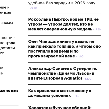
удобнее без зарядки в 2026 году
ние и
09:30
низкая
Роксолана Пыртко: новые ТРЦ не
аинских
угроза — угроза для тех, кто не
меняет операционную модель
17:30
тности и
Олег Чикида: клиенту важно не
е труда –
как приехало топливо, а чтобы оно
достигли
поступило вовремя и по
его
прогнозируемой цене
11:00
му
Александр Свищев о Суперлиге,
чемпионстве «Динамо Львов» и
ые
визите European Aquatics
17:00
Как правильно мыть машину в
СЯ НА ТЕМУ
домашних условиях
17:55
Характер и будущее сборной: