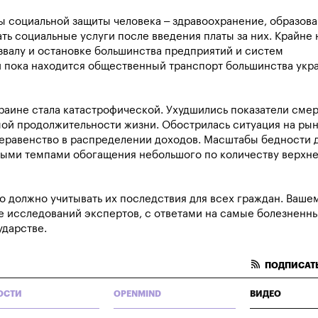
 социальной защиты человека – здравоохранение, образова
ть социальные услуги после введения платы за них. Крайне 
звалу и остановке большинства предприятий и систем
и пока находится общественный транспорт большинства укр
раине стала катастрофической. Ухудшились показатели смер
й продолжительности жизни. Обострилась ситуация на рынк
неравенство в распределении доходов. Масштабы бедности 
рыми темпами обогащения небольшого по количеству верхн
 должно учитывать их последствия для всех граждан. Ваше
же исследований экспертов, с ответами на самые болезненн
ударстве.
ПОДПИСАТЬ
ОСТИ
OPENMIND
ВИДЕО