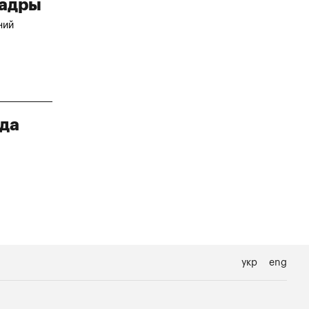
кадры
ний
рда
укр
eng