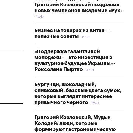
Григорий Козловский поздравил
новых чемпионов Академии «Рух»
15:45
Бизнес на товарах из Китая —
полезные советы
14:00
«Поддержка талантливой
молодежи — это инвестиция в
культурное будущее Украины» -
Роксолана Пыртко
09:01
Бургунди, шоколадный,
оливковый: базовые цвета сумок,
которые выглядят интереснее
привычного черного
16:30
Григорий Козловский, Мудь и
Колодий: люди, которые
формируют гастрономическую