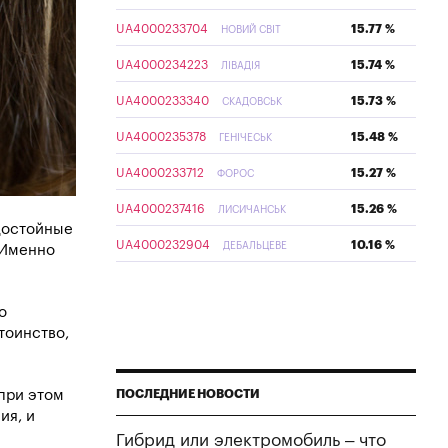
UA4000233704
15.77 %
НОВИЙ СВІТ
UA4000234223
15.74 %
ЛІВАДІЯ
UA4000233340
15.73 %
СКАДОВСЬК
UA4000235378
15.48 %
ГЕНІЧЕСЬК
UA4000233712
15.27 %
ФОРОС
UA4000237416
15.26 %
ЛИСИЧАНСЬК
достойные
UA4000232904
10.16 %
ДЕБАЛЬЦЕВЕ
 Именно
о
тоинство,
 при этом
ПОСЛЕДНИЕ НОВОСТИ
ия, и
Гибрид или электромобиль – что