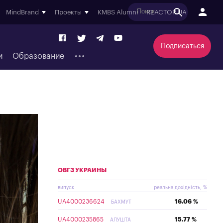
MindBrand
Проекты
KMBS Alumni
REACTOR.UA
Подписаться
и
Образование
ОВГЗ УКРАИНЫ
випуск
реальна дохідність, %
UA4000236624
16.06 %
БАХМУТ
UA4000235865
15.77 %
АЛУШТА