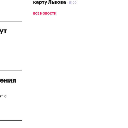
карту Львова
15:00
ВСЕ НОВОСТИ
ут
нения
ят с