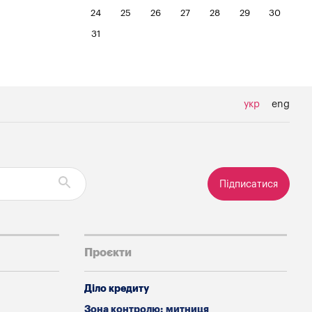
24
25
26
27
28
29
30
31
укр
eng
Підписатися
Проєкти
Діло кредиту
Зона контролю: митниця