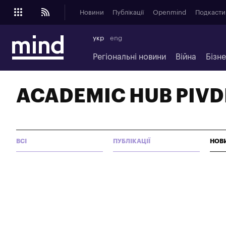
Новини
Публікації
Openmind
Подкасти
укр
eng
Регіональні новини
Війна
Бізн
ACADEMIC HUB PIV
ВСІ
ПУБЛІКАЦІЇ
НОВ