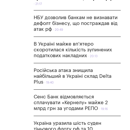
21:17
НБУ дозволив банкам не визнавати
дефолт бізнесу, що постраждав від
атак рф
20:49
В Україні майже вп'ятеро
скоротилася кількість зупинених
податкових накладних
20:13
Російська атака знищила
найбільший в Україні склад Delta
Plus
19:40
Сенс Банк відмовляється
сплачувати «Кернелу» майже 2
млрд грн за угодами РЕПО
19:16
Україна уразила шість суден
тіньового флоту рф та 10