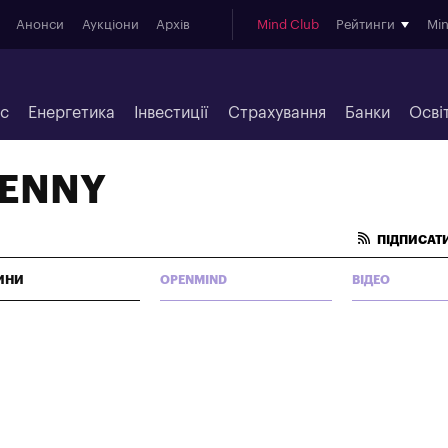
Анонси
Аукціони
Архів
Mind Club
Рейтинги
Mi
ес
Енергетика
Інвестиції
Страхування
Банки
Осві
DENNY
ПІДПИСАТИ
ИНИ
OPENMIND
ВІДЕО