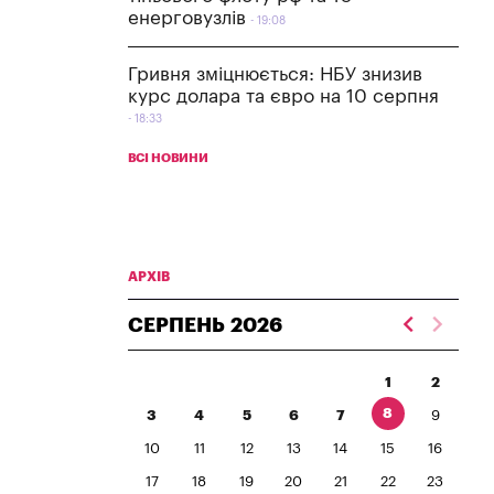
енерговузлів
19:08
Гривня зміцнюється: НБУ знизив
курс долара та євро на 10 серпня
18:33
ВСІ НОВИНИ
АРХІВ
СЕРПЕНЬ
2026
1
2
8
3
4
5
6
7
9
10
11
12
13
14
15
16
17
18
19
20
21
22
23