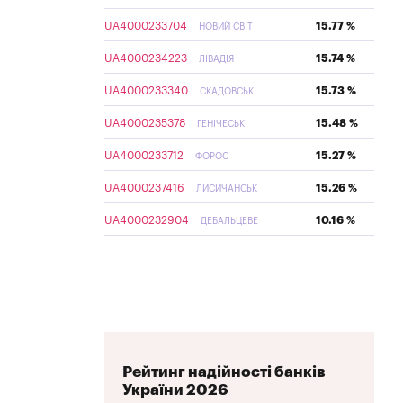
UA4000233704
15.77 %
НОВИЙ СВІТ
UA4000234223
15.74 %
ЛІВАДІЯ
UA4000233340
15.73 %
СКАДОВСЬК
UA4000235378
15.48 %
ГЕНІЧЕСЬК
UA4000233712
15.27 %
ФОРОС
UA4000237416
15.26 %
ЛИСИЧАНСЬК
UA4000232904
10.16 %
ДЕБАЛЬЦЕВЕ
Рейтинг надійності банків
України 2026