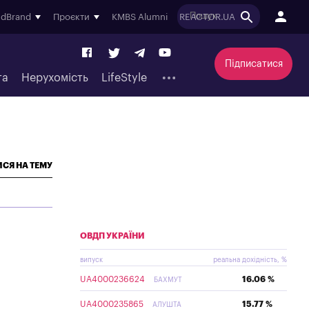
ndBrand
Проєкти
KMBS Alumni
REACTOR.UA
Підписатися
та
Нерухомість
LifeStyle
СЯ НА ТЕМУ
ОВДП УКРАЇНИ
випуск
реальна дохідність, %
UA4000236624
16.06 %
БАХМУТ
UA4000235865
15.77 %
АЛУШТА