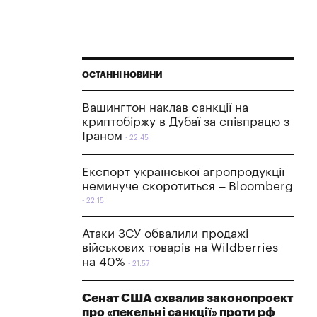
ОСТАННІ НОВИНИ
Вашингтон наклав санкції на
криптобіржу в Дубаї за співпрацю з
Іраном
22:45
Експорт української агропродукції
неминуче скоротиться – Bloomberg
22:15
Атаки ЗСУ обвалили продажі
військових товарів на Wildberries
на 40%
21:57
Сенат США схвалив законопроект
про «пекельні санкції» проти рф