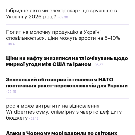
Гібридне авто чи електрокар: що зручніше в
Україні у 2026 році?
09:30
Попит на молочну продукцію в Україні
сповільнюється, ціни можуть зрости на 5–10%
08:43
Ціни на нафту знизилися на тлі очікувань щодо
мирної угоди між США та Іраном
08:37
Зеленський обговорив із генсеком НАТО
постачання ракет-перехоплювачів для України
22:45
росія може витратити на відновлення
Wildberries суму, співмірну з чвертю дефіциту
бюджету
22:15
Атаки в Чорному морі вдарили по світових