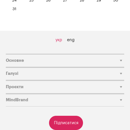
24
25
26
27
28
29
30
31
укр
eng
Основне
Галузі
Проєкти
MindBrand
Підписатися