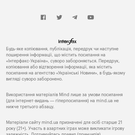
Будь-яке копiювання, публiкацiя, передрук чи наступне
поширення iнформацiї, що мiстить посилання на
«Iнтерфакс-Україна», суворо забороняється. Передрук,
копіювання або відтворення інформації, яка містить
посилання на агентство «Українські Новини», в будь-якому
вигляді суворо заборонено.
Використання матеріалів Mind лише за умови посилання
(для інтернет-видань — гіперпосилання) на
mind.ua
не
нижче третього абзацу.
Матеріали сайту mind.ua призначені для осіб старше 21
року (21+). Участь в азартних іграх може викликати ігрову
залежність. Дотримуйтесь правил (принципів)