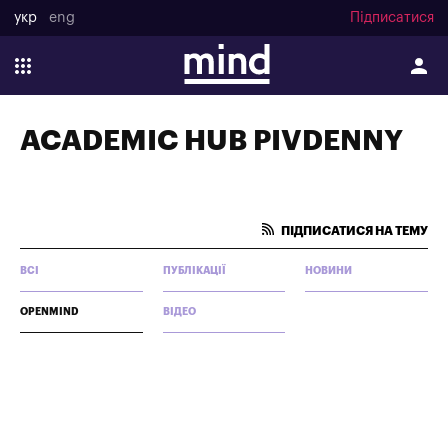
укр
eng
Підписатися
ACADEMIC HUB PIVDENNY
ПІДПИСАТИСЯ НА ТЕМУ
ВСІ
ПУБЛІКАЦІЇ
НОВИНИ
OPENMIND
ВІДЕО