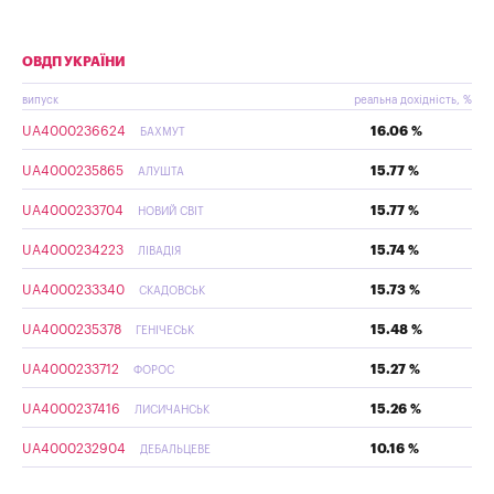
ОВДП УКРАЇНИ
випуск
реальна дохідність, %
UA4000236624
16.06 %
БАХМУТ
UA4000235865
15.77 %
АЛУШТА
UA4000233704
15.77 %
НОВИЙ СВІТ
UA4000234223
15.74 %
ЛІВАДІЯ
UA4000233340
15.73 %
СКАДОВСЬК
UA4000235378
15.48 %
ГЕНІЧЕСЬК
UA4000233712
15.27 %
ФОРОС
UA4000237416
15.26 %
ЛИСИЧАНСЬК
UA4000232904
10.16 %
ДЕБАЛЬЦЕВЕ