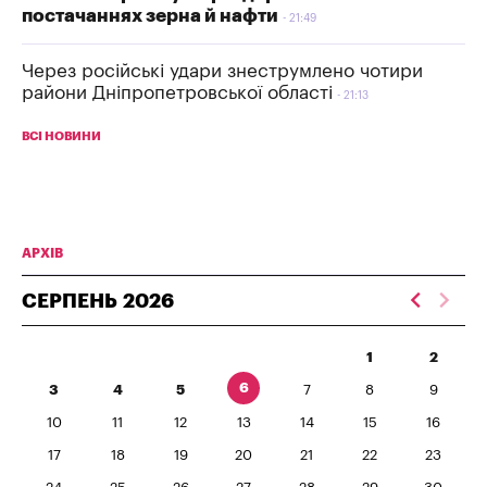
постачаннях зерна й нафти
21:49
Через російські удари знеструмлено чотири
райони Дніпропетровської області
21:13
ВСІ НОВИНИ
АРХІВ
СЕРПЕНЬ
2026
1
2
6
3
4
5
7
8
9
10
11
12
13
14
15
16
17
18
19
20
21
22
23