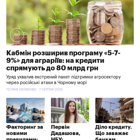
557
Кабмін розширив програму «5-7-
9%» для аграріїв: на кредити
спрямують до 80 млрд грн
Уряд ухвалив екстрений пакет підтримки агросектору
через російські атаки в Чорному морі
ТЕТЯНА НАУМЕНКО - 7 СЕРПНЯ 2026
Факторинг за
Первін
Діло кредиту.
новими
Дадашова,
Що заважає
правилами:
НБУ:
банкам