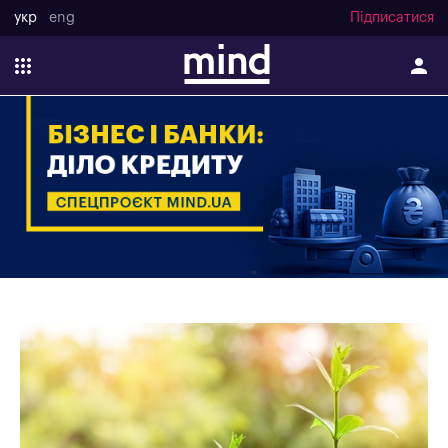
укр
eng
Підписатися