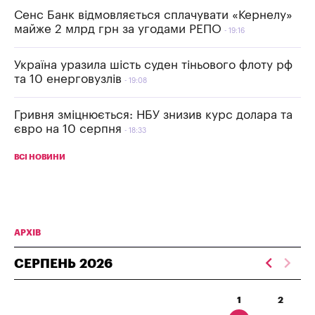
Сенс Банк відмовляється сплачувати «Кернелу»
майже 2 млрд грн за угодами РЕПО
19:16
Україна уразила шість суден тіньового флоту рф
та 10 енерговузлів
19:08
Гривня зміцнюється: НБУ знизив курс долара та
євро на 10 серпня
18:33
ВСІ НОВИНИ
АРХІВ
СЕРПЕНЬ
2026
1
2