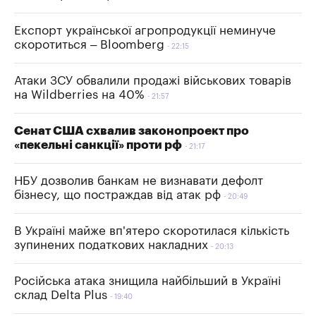
Експорт української агропродукції неминуче
скоротиться – Bloomberg
22:15
Атаки ЗСУ обвалили продажі військових товарів
на Wildberries на 40%
21:57
Сенат США схвалив законопроект про
«пекельні санкції» проти рф
21:17
НБУ дозволив банкам не визнавати дефолт
бізнесу, що постраждав від атак рф
20:49
В Україні майже вп'ятеро скоротилася кількість
зупинених податкових накладних
20:13
Російська атака знищила найбільший в Україні
склад Delta Plus
19:40