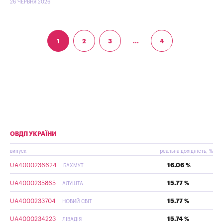
26 ЧЕРВНЯ 2026
1
2
3
...
4
ОВДП УКРАЇНИ
випуск
реальна дохідність, %
UA4000236624
16.06 %
БАХМУТ
UA4000235865
15.77 %
АЛУШТА
UA4000233704
15.77 %
НОВИЙ СВІТ
UA4000234223
15.74 %
ЛІВАДІЯ