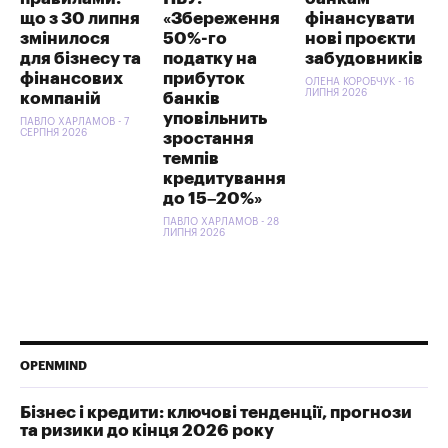
що з 30 липня
«Збереження
фінансувати
змінилося
50%-го
нові проєкти
для бізнесу та
податку на
забудовників
фінансових
прибуток
ОЛЕНА КОРОБЧУК - 16
ЛИПНЯ 2026
компаній
банків
уповільнить
ПАВЛО ХАРЛАМОВ - 7
СЕРПНЯ 2026
зростання
темпів
кредитування
до 15–20%»
ПАВЛО ХАРЛАМОВ - 28
ЛИПНЯ 2026
OPENMIND
Бізнес і кредити: ключові тенденції, прогнози
та ризики до кінця 2026 року