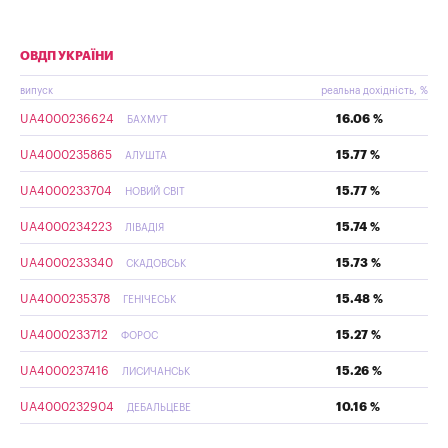
ОВДП УКРАЇНИ
випуск
реальна дохідність, %
UA4000236624
16.06 %
БАХМУТ
UA4000235865
15.77 %
АЛУШТА
UA4000233704
15.77 %
НОВИЙ СВІТ
UA4000234223
15.74 %
ЛІВАДІЯ
UA4000233340
15.73 %
СКАДОВСЬК
UA4000235378
15.48 %
ГЕНІЧЕСЬК
UA4000233712
15.27 %
ФОРОС
UA4000237416
15.26 %
ЛИСИЧАНСЬК
UA4000232904
10.16 %
ДЕБАЛЬЦЕВЕ