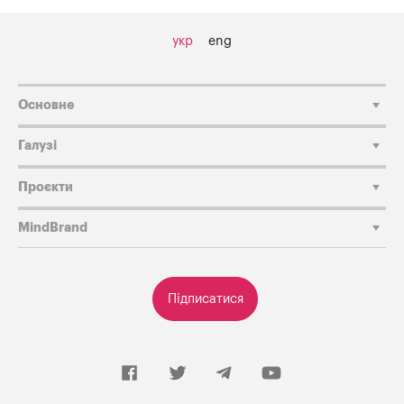
укр
eng
Основне
Галузі
Проєкти
MindBrand
Підписатися