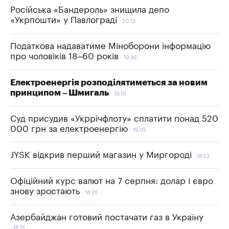
Російська «Бандероль» знищила депо
«Укрпошти» у Павлограді
20:13
Податкова надаватиме Міноборони інформацію
про чоловіків 18–60 років
19:49
Електроенергія розподілятиметься за новим
принципом – Шмигаль
19:10
Суд присудив «Укррічфлоту» сплатити понад 520
000 грн за електроенергію
19:05
JYSK відкрив перший магазин у Миргороді
18:53
Офіційний курс валют на 7 серпня: долар і євро
знову зростають
18:28
Азербайджан готовий постачати газ в Україну
18:15