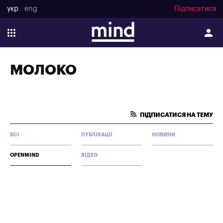
укр
eng
Підписатися
МОЛОКО
ПІДПИСАТИСЯ НА ТЕМУ
ВСІ
ПУБЛІКАЦІЇ
НОВИНИ
OPENMIND
ВІДЕО