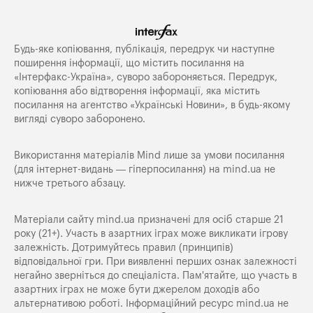
Будь-яке копiювання, публiкацiя, передрук чи наступне
поширення iнформацiї, що мiстить посилання на
«Iнтерфакс-Україна», суворо забороняється. Передрук,
копіювання або відтворення інформації, яка містить
посилання на агентство «Українські Новини», в будь-якому
вигляді суворо заборонено.
Використання матеріалів Mind лише за умови посилання
(для інтернет-видань — гіперпосилання) на
mind.ua
не
нижче третього абзацу.
Матеріали сайту mind.ua призначені для осіб старше 21
року (21+). Участь в азартних іграх може викликати ігрову
залежність. Дотримуйтесь правил (принципів)
відповідальної гри. При виявленні перших ознак залежності
негайно зверніться до спеціаліста. Пам'ятайте, що участь в
азартних іграх не може бути джерелом доходів або
альтернативою роботі. Інформаційний ресурс mind.ua не