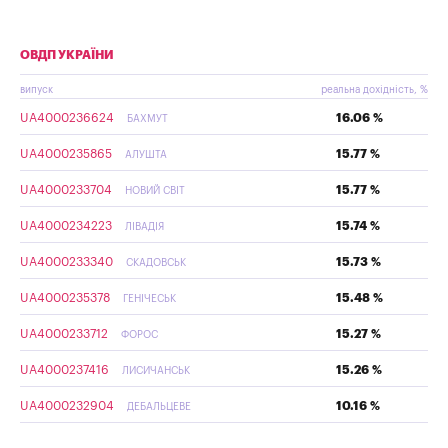
ОВДП УКРАЇНИ
випуск
реальна дохідність, %
UA4000236624
16.06 %
БАХМУТ
UA4000235865
15.77 %
АЛУШТА
UA4000233704
15.77 %
НОВИЙ СВІТ
UA4000234223
15.74 %
ЛІВАДІЯ
UA4000233340
15.73 %
СКАДОВСЬК
UA4000235378
15.48 %
ГЕНІЧЕСЬК
UA4000233712
15.27 %
ФОРОС
UA4000237416
15.26 %
ЛИСИЧАНСЬК
UA4000232904
10.16 %
ДЕБАЛЬЦЕВЕ