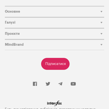
Основне
Галузі
Проєкти
MindBrand
Підписатися