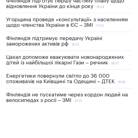
Фінляндія підготує першу частину плану щодо
відновлення України до кінця року
16:24
Угорщина проведе «консультації» з населенням
щодо членства України в ЄС – ЗМІ
17:20
Фінляндія підтримує передачу Україні
заморожених активів рф
18:23
Цахал допоможе евакуювати новонароджених
дітей із найбільшої лікарні Гази – речник
18:57
Енергетики повернули світло до 36 000
споживачів на Київщині та Одещині – ДТЕК
19:58
Фінляндія не пускатиме через кордон людей на
велосипедах з росії – ЗМІ
21:01