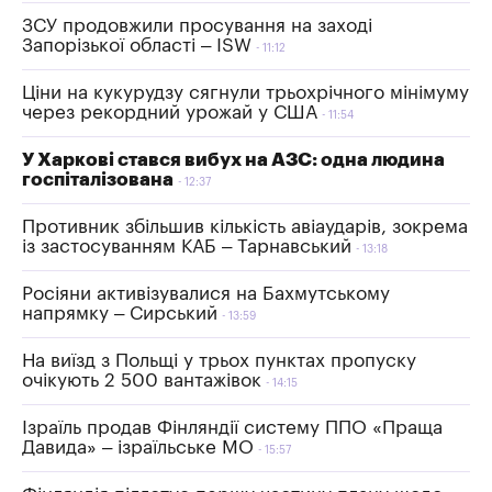
ЗСУ продовжили просування на заході
Запорізької області – ISW
11:12
Ціни на кукурудзу сягнули трьохрічного мінімуму
через рекордний урожай у США
11:54
У Харкові стався вибух на АЗС: одна людина
госпіталізована
12:37
Противник збільшив кількість авіаударів, зокрема
із застосуванням КАБ – Тарнавський
13:18
Росіяни активізувалися на Бахмутському
напрямку – Сирський
13:59
На виїзд з Польщі у трьох пунктах пропуску
очікують 2 500 вантажівок
14:15
Ізраїль продав Фінляндії систему ППО «Праща
Давида» – ізраїльське МО
15:57