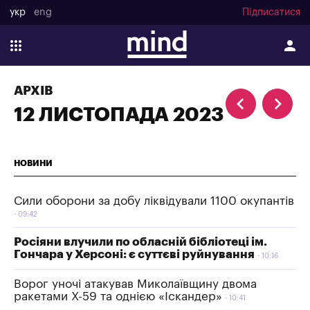
укр
eng
Підписатися
АРХІВ
12 ЛИСТОПАДА 2023
НОВИНИ
Сили оборони за добу ліквідували 1100 окупантів
09:42
Росіяни влучили по обласній бібліотеці ім.
Гончара у Херсоні: є суттєві руйнування
10:16
Ворог уночі атакував Миколаївщину двома
ракетами Х-59 та однією «Іскандер»
10:41