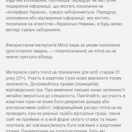
Будь-яке копiювання, публiкацiя, передрук чи наступне
поширення iнформацiї, що мiстить посилання на
«Iнтерфакс-Україна», суворо забороняється. Передрук,
копіювання або відтворення інформації, яка містить
посилання на агентство «Українські Новини», в будь-якому
вигляді суворо заборонено.
Використання матеріалів Mind лише за умови посилання
(для інтернет-видань — гіперпосилання) на
mind.ua
не
нижче третього абзацу.
Матеріали сайту mind.ua призначені для осіб старше 21
року (21+). Участь в азартних іграх може викликати ігрову
залежність. Дотримуйтесь правил (принципів)
відповідальної гри. При виявленні перших ознак залежності
негайно зверніться до спеціаліста. Пам'ятайте, що участь в
азартних іграх не може бути джерелом доходів або
альтернативою роботі. Інформаційний ресурс mind.ua не
проводить ігри на реальні та/або віртуальні гроші, також
сайт не приймає ні в якій формі оплату ставок та інших
платежів, які пов’язані/можуть бути пов’язані з азартними
іграми, букмекерами чи тоталізаторами. Будь-які