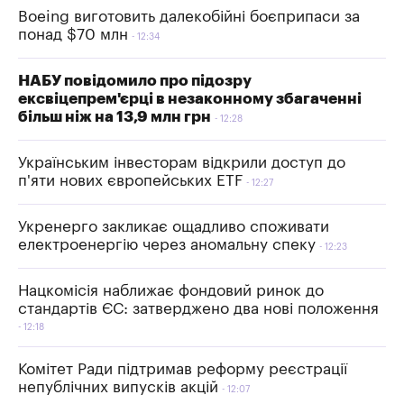
Boeing виготовить далекобійні боєприпаси за
понад $70 млн
12:34
НАБУ повідомило про підозру
ексвіцепрем'єрці в незаконному збагаченні
більш ніж на 13,9 млн грн
12:28
Українським інвесторам відкрили доступ до
п'яти нових європейських ETF
12:27
Укренерго закликає ощадливо споживати
електроенергію через аномальну спеку
12:23
Нацкомісія наближає фондовий ринок до
стандартів ЄС: затверджено два нові положення
12:18
Комітет Ради підтримав реформу реєстрації
непублічних випусків акцій
12:07