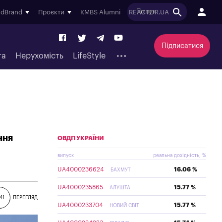
ndBrand
Проєкти
KMBS Alumni
REACTOR.UA
Підписатися
та
Нерухомість
LifeStyle
ння
ОВДП УКРАЇНИ
випуск
реальна дохідність, %
UA4000236624
16.06 %
БАХМУТ
UA4000235865
15.77 %
АЛУШТА
41
ПЕРЕГЛЯД
UA4000233704
15.77 %
НОВИЙ СВІТ