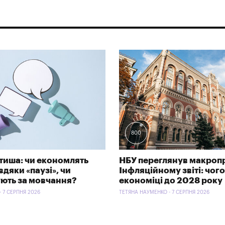
800
тиша: чи економлять
НБУ переглянув макроп
дяки «паузі», чи
Інфляційному звіті: чого
ють за мовчання?
економіці до 2028 року
- 7 СЕРПНЯ 2026
ТЕТЯНА НАУМЕНКО - 7 СЕРПНЯ 2026