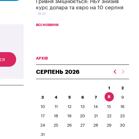
Гривня зміцнюється: НБУ знизив
курс долара та євро на 10 серпня
18:33
ВСІ НОВИНИ
АРХІВ
ся
СЕРПЕНЬ
2026
1
2
8
3
4
5
6
7
9
10
11
12
13
14
15
16
17
18
19
20
21
22
23
24
25
26
27
28
29
30
31