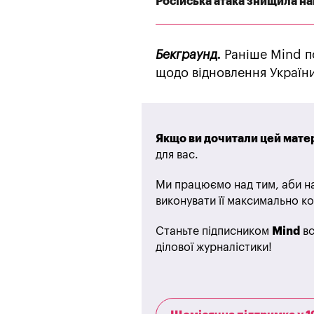
Російська атака знищила най
Бекграунд.
Раніше Mind п
щодо відновлення України
Якщо ви дочитали цей матер
для вас.
Ми працюємо над тим, аби на
виконувати її максимально ко
Станьте підписником
Mind
вс
ділової журналістики!