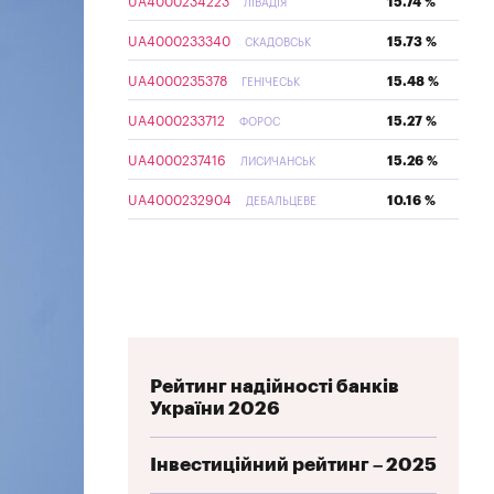
UA4000234223
15.74 %
ЛІВАДІЯ
UA4000233340
15.73 %
СКАДОВСЬК
UA4000235378
15.48 %
ГЕНІЧЕСЬК
UA4000233712
15.27 %
ФОРОС
UA4000237416
15.26 %
ЛИСИЧАНСЬК
UA4000232904
10.16 %
ДЕБАЛЬЦЕВЕ
Рейтинг надійності банків
України 2026
Інвестиційний рейтинг – 2025