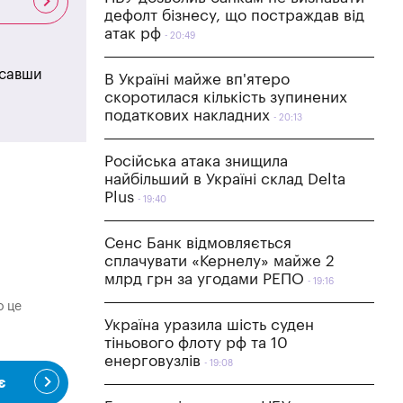
дефолт бізнесу, що постраждав від
атак рф
20:49
исавши
В Україні майже вп'ятеро
скоротилася кількість зупинених
податкових накладних
20:13
Російська атака знищила
найбільший в Україні склад Delta
Plus
19:40
Сенс Банк відмовляється
сплачувати «Кернелу» майже 2
млрд грн за угодами РЕПО
19:16
о це
Україна уразила шість суден
тіньового флоту рф та 10
енерговузлів
19:08
є