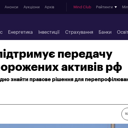
Анонси
Аукціони
Архів
Mind Club
Рейтинги
Mi
ес
Енергетика
Інвестиції
Страхування
Банки
Осві
підтримує передачу
морожених активів рф
ідно знайти правове рішення для перепрофілюва
16