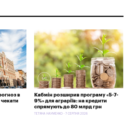
541
рогноз в
Кабмін розширив програму «5-7-
 чекати
9%» для аграріїв: на кредити
спрямують до 80 млрд грн
ТЕТЯНА НАУМЕНКО - 7 СЕРПНЯ 2026