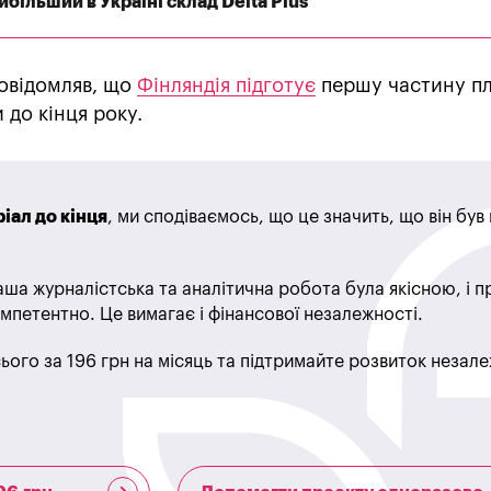
більший в Україні склад Delta Plus
овідомляв, що
Фінляндія підготує
першу частину п
 до кінця року.
іал до кінця
, ми сподіваємось, що це значить, що він бу
ша журналістська та аналітична робота була якісною, і 
мпетентно. Це вимагає і фінансової незалежності.
ього за 196 грн на місяць та підтримайте розвиток незале