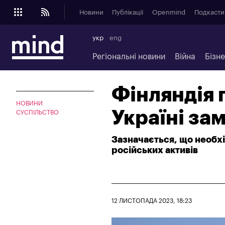
Новини
Публікації
Openmind
Подкасти
укр
eng
Регіональні новини
Війна
Бізн
Фінляндія 
НОВИНИ
Україні за
СУСПІЛЬСТВО
Зазначається, що необх
російських активів
12 ЛИСТОПАДА 2023, 18:23