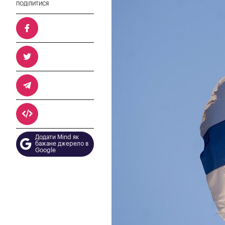
ПОДІЛИТИСЯ
Додати Mind як
бажане джерело в
Google