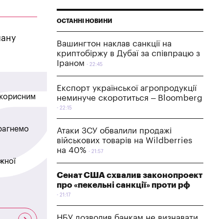
ОСТАННІ НОВИНИ
лану
Вашингтон наклав санкції на
криптобіржу в Дубаї за співпрацю з
Іраном
22:45
Експорт української агропродукції
в корисним
неминуче скоротиться – Bloomberg
22:15
прагнемо
Атаки ЗСУ обвалили продажі
військових товарів на Wildberries
на 40%
21:57
жної
Сенат США схвалив законопроект
про «пекельні санкції» проти рф
21:17
НБУ дозволив банкам не визнавати