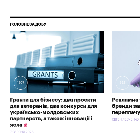
ГОЛОВНЕ ЗА ДОБУ
1307
562
Гранти для бізнесу: два проєкти
Рекламна 
для ветеранів, два конкурси для
бренди зав
українсько-молдовських
переплачу
партнерств, а також інновації і
ЄВГЕН ЛЕВЧЕНКО 
ясла
7 СЕРПНЯ 2026