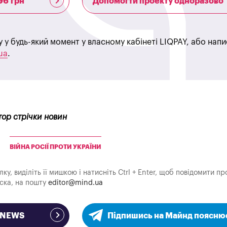
96 грн
Допомогти проекту одноразово
у у будь-який момент у власному кабінеті LIQPAY, або нап
ua
.
тор стрічки новин
ВІЙНА РОСІЇ ПРОТИ УКРАЇНИ
у, виділіть її мишкою і натисніть Ctrl + Enter, щоб повідомити пр
аска, на пошту
editor@mind.ua
e NEWS
Підпишись на Майнд поясню