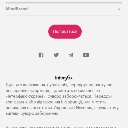
MindBrand
Підписатися
Будь-яке копiювання, публiкацiя, передрук чи наступне
поширення iнформацiї, що мiстить посилання на
«Iнтерфакс-Україна», суворо забороняється. Передрук,
копіювання або відтворення інформації, яка містить
посилання на агентство «Українські Новини», в будь-якому
вигляді суворо заборонено.