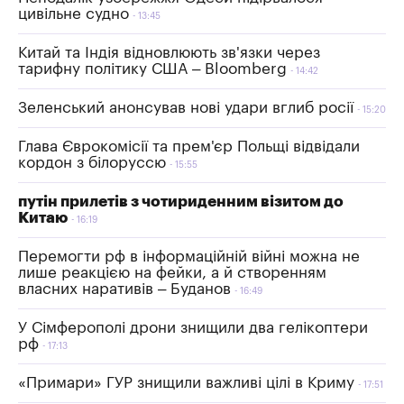
цивільне судно
13:45
Китай та Індія відновлюють зв'язки через
тарифну політику США – Bloomberg
14:42
Зеленський анонсував нові удари вглиб росії
15:20
Глава Єврокомісії та прем'єр Польщі відвідали
кордон з білоруссю
15:55
путін прилетів з чотириденним візитом до
Китаю
16:19
Перемогти рф в інформаційній війні можна не
лише реакцією на фейки, а й створенням
власних наративів – Буданов
16:49
У Сімферополі дрони знищили два гелікоптери
рф
17:13
«Примари» ГУР знищили важливі цілі в Криму
17:51