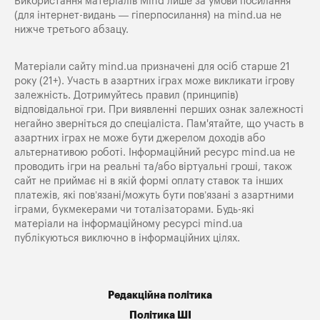
Використання матеріалів Mind лише за умови посилання
(для інтернет-видань — гіперпосилання) на
mind.ua
не
нижче третього абзацу.
Матеріали сайту mind.ua призначені для осіб старше 21
року (21+). Участь в азартних іграх може викликати ігрову
залежність. Дотримуйтесь правил (принципів)
відповідальної гри. При виявленні перших ознак залежності
негайно зверніться до спеціаліста. Пам'ятайте, що участь в
азартних іграх не може бути джерелом доходів або
альтернативою роботі. Інформаційний ресурс mind.ua не
проводить ігри на реальні та/або віртуальні гроші, також
сайт не приймає ні в якій формі оплату ставок та інших
платежів, які пов’язані/можуть бути пов’язані з азартними
іграми, букмекерами чи тоталізаторами. Будь-які
матеріали на інформаційному ресурсі mind.ua
публікуються виключно в інформаційних цілях.
Редакційна політика
Політика ШІ