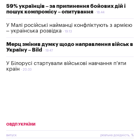
59% українців – за припинення бойових дій і
пошук компромісу – опитування
18:44
У Малі російські найманці конфліктують з армією
– українська розвідка
19:13
Мерц змінив думку щодо направлення військ в
Україну – Bild
19:47
У Білорусі стартували військові навчання п'яти
країн
20:33
ОВДП УКРАЇНИ
випуск
реальна дохідність, %