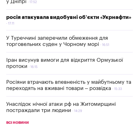
у Дніпрі
17:52
росія атакувала видобувні об’єкти «Укрнафти»
17:11
У Туреччині заперечили обмеження для
торговельних суден у Чорному морі
16:51
Іран висунув вимоги для відкриття Ормузької
протоки
16:15
Росіяни втрачають впевненість у майбутньому та
переходять на вживані товари – розвідка
15:33
Унаслідок нічної атаки рф на Житомирщині
постраждали три людини
14:29
ВСІ НОВИНИ