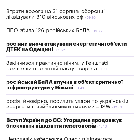
Втрати ворога на 31 серпня: оборонці
ліквідували 810 військових рф
09:20
ППО збила 126 російських БпЛА
09:36
росіяни вночі атакували енергетичні об'єкти
ДТЕК на Одещині
09:52
Закінчився практично нічим: у Генштабі
розповіли про літній наступ ворога
10:50
російський БпЛА влучив в об'єкт критичної
інфраструктури у Ніжині
11:40
росія, ймовірно, посилить удари по українській
енергетиці найближчими тижнями – ISW
12:20
Вступ України до ЄС: Угорщина продовжує
блокувати відкриття переговорів
13:10
Неподалік узбережжя Одеси підірвалося