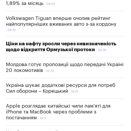
1,89% за місяць
09:04
Volkswagen Tiguan вперше очолив рейтинг
найпопулярніших вживаних авто з-за кордону
08:45
Ціни на нафту зросли через невизначеність
щодо відкриття Ормузької протоки
08:38
Молдова готує пропозиції щодо передачі Україні
20 локомотивів
20:33
Україна шукає додаткові ресурси для потреб
Сил оборони – Корецький
19:47
Apple розглядає китайські чипи пам’яті для
iPhone та MacBook через проблеми з
постачанням
19:11