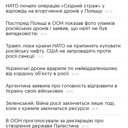
НАТО почало операцію «Східний страж» у
відповідь на вторгнення дронів у Польщу
15:23
Постпред Польщі в ООН показав фото уламків
російських дронів і заявив, що наліт не був
випадковістю
16:16
Трамп: поки країни НАТО не припинять купувати
російську нафту, США не запровадять проти
росії санкції
17:12
Українські дрони вдарили по найвіддаленішому
від кордону об’єкту в росії
18:03
Аргентина заявила про готовність відправити в
Україну своїх військових
18:55
Зеленський: Війна росії закінчиться лише тоді,
коли у кремля закінчаться ресурси
19:41
В ООН проголосували за декларацію про
створення держави Палестина
21:20