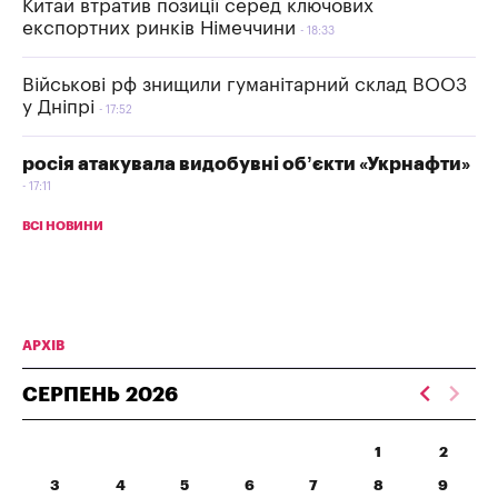
Китай втратив позиції серед ключових
експортних ринків Німеччини
18:33
Військові рф знищили гуманітарний склад ВООЗ
у Дніпрі
17:52
росія атакувала видобувні об’єкти «Укрнафти»
17:11
ВСІ НОВИНИ
АРХІВ
СЕРПЕНЬ
2026
1
2
3
4
5
6
7
8
9