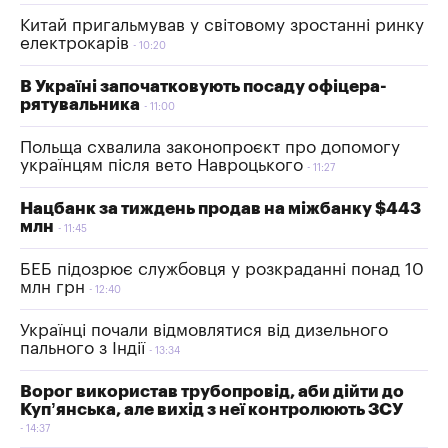
Китай пригальмував у світовому зростанні ринку
електрокарів
10:20
В Україні започатковують посаду офіцера-
рятувальника
11:00
Польща схвалила законопроєкт про допомогу
українцям після вето Навроцького
11:27
Нацбанк за тиждень продав на міжбанку $443
млн
11:45
БЕБ підозрює службовця у розкраданні понад 10
млн грн
12:40
Українці почали відмовлятися від дизельного
пального з Індії
13:34
Ворог використав трубопровід, аби дійти до
Куп’янська, але вихід з неї контролюють ЗСУ
14:37