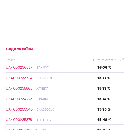
ОВДП УКРАЇНИ
випуск
реальна дохідність, %
UA4000236624
16.06 %
БАХМУТ
UA4000233704
15.77 %
НОВИЙ СВІТ
UA4000235865
15.77 %
АЛУШТА
UA4000234223
15.74 %
ЛІВАДІЯ
UA4000233340
15.73 %
СКАДОВСЬК
UA4000235378
15.48 %
ГЕНІЧЕСЬК