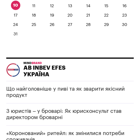
10
11
12
13
14
15
16
17
18
19
20
21
22
23
24
25
26
27
28
29
30
31
MIND
BRAND
AB INBEV EFES
УКРАЇНА
Що найголовніше у пиві та як зварити якісний
продукт
З юристів – у броварі: Як юрисконсульт став
директором броварні
«Коронований» ритейл: як змінилися потреби
споживачів