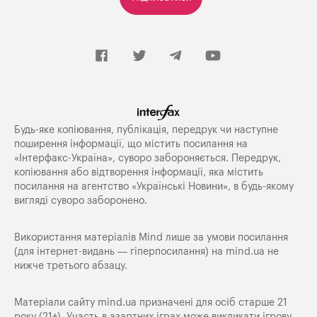
Будь-яке копiювання, публiкацiя, передрук чи наступне
поширення iнформацiї, що мiстить посилання на
«Iнтерфакс-Україна», суворо забороняється. Передрук,
копіювання або відтворення інформації, яка містить
посилання на агентство «Українські Новини», в будь-якому
вигляді суворо заборонено.
Використання матеріалів Mind лише за умови посилання
(для інтернет-видань — гіперпосилання) на
mind.ua
не
нижче третього абзацу.
Матеріали сайту mind.ua призначені для осіб старше 21
року (21+). Участь в азартних іграх може викликати ігрову