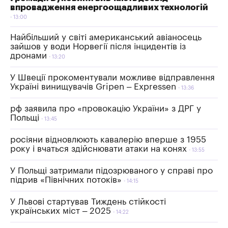
впровадження енергоощадливих технологій
13:00
Найбільший у світі американський авіаносець
зайшов у води Норвегії після інцидентів із
дронами
13:20
У Швеції прокоментували можливе відправлення
Україні винищувачів Gripen – Expressen
13:36
рф заявила про «провокацію України» з ДРГ у
Польщі
13:45
росіяни відновлюють кавалерію вперше з 1955
року і вчаться здійснювати атаки на конях
13:55
У Польщі затримали підозрюваного у справі про
підрив «Північних потоків»
14:15
У Львові стартував Тиждень стійкості
українських міст – 2025
14:22