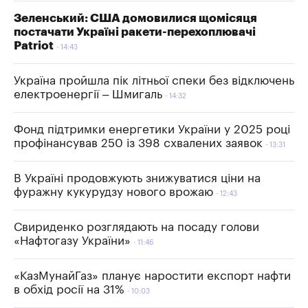
Зеленський: США домовилися щомісяця
постачати Україні ракети-перехоплювачі
Patriot
14:43
Україна пройшла пік літньої спеки без відключень
електроенергії – Шмигаль
14:32
Фонд підтримки енергетики України у 2025 році
профінансував 250 із 398 схвалених заявок
13:31
В Україні продовжують знижуватися ціни на
фуражну кукурудзу нового врожаю
12:43
Свириденко розглядають на посаду голови
«Нафтогазу України»
11:46
«КазМунайГаз» планує наростити експорт нафти
в обхід росії на 31%
10:03