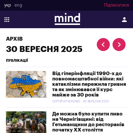
укр
eng
Підписатися
АРХІВ
30 ВЕРЕСНЯ 2025
ПУБЛІКАЦІЇ
Від гіперінфляції 1990-х до
повномасштабної війни: які
катаклізми пережила гривня
та як змінювався її курс
майже за 30 років
СЕРГІЙ КУЧЕРЕНКО - 30 ВЕРЕСНЯ 2025
Де можна було купити пиво
на Чернігівщині: від
Гетьманщини до ресторанів
початку ХХ століття