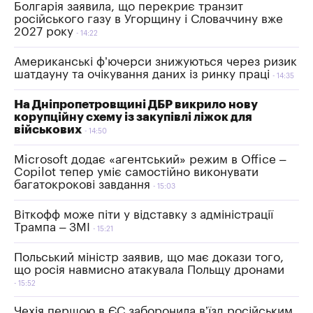
Болгарія заявила, що перекриє транзит
російського газу в Угорщину і Словаччину вже
2027 року
14:22
Американські ф’ючерси знижуються через ризик
шатдауну та очікування даних із ринку праці
14:35
На Дніпропетровщині ДБР викрило нову
корупційну схему із закупівлі ліжок для
військових
14:50
Microsoft додає «агентський» режим в Office –
Copilot тепер уміє самостійно виконувати
багатокрокові завдання
15:03
Віткофф може піти у відставку з адміністрації
Трампа – ЗМІ
15:21
Польський міністр заявив, що має докази того,
що росія навмисно атакувала Польщу дронами
15:52
Чехія першою в ЄС заборонила в’їзд російським