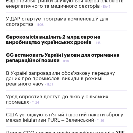
Європейські ринки знижуються через слабкість
енергетичного та медичного секторів
10:47
У ДАР стартує програма компенсацій для
скотарства
11:08
Єврокомісія виділить 2 млрд євро на
виробництво українських дронів
11:15
ЄС встановить Україні умови для отримання
репараційної позики
11:19
В Україні запровадили обов’язкову передачу
даних про промислові викиди в режимі
реального часу
11:21
Уряд спростив доступ до ліків у сільських
громадах
11:24
США узгоджують п'ятий і шостий пакети зброї у
межах ініціативи PURL – Зеленський
11:36
Дрони ССО уразили радіолокаційну станцію ЗРК