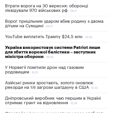
Втрати ворога на 30 вересня: оборонці
ліквідували 970 військових рф
08:21
Ворог прицільним ударом вбив родину з двома
дітьми на Сумщині
08:37
YouTube виплатить Трампу $24,5 млн
09:26
Україна використовує системи Patriot лише
для збиття ворожої балістики – заступник
міністра оборони
09:40
У Норвегії помітили дрон над газовим
родовищем
10:15
Азійські ринки зростають, золото оновлює
рекорди на тлі загрози шатдауну в США
10:22
Дніпровський виробник чаю першим в Україні
отримає грант на відновлення
10:28