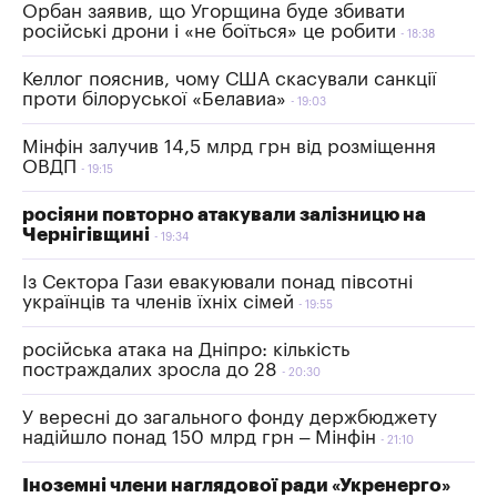
Орбан заявив, що Угорщина буде збивати
російські дрони і «не боїться» це робити
18:38
Келлог пояснив, чому США скасували санкції
проти білоруської «Белавиа»
19:03
Мінфін залучив 14,5 млрд грн від розміщення
ОВДП
19:15
росіяни повторно атакували залізницю на
Чернігівщині
19:34
Із Сектора Гази евакуювали понад півсотні
українців та членів їхніх сімей
19:55
російська атака на Дніпро: кількість
постраждалих зросла до 28
20:30
У вересні до загального фонду держбюджету
надійшло понад 150 млрд грн – Мінфін
21:10
Іноземні члени наглядової ради «Укренерго»