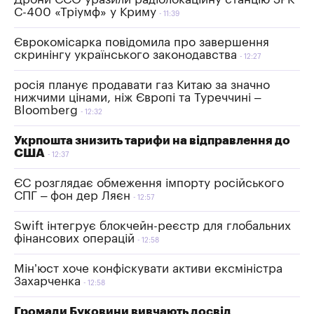
С-400 «Тріумф» у Криму
11:39
Єврокомісарка повідомила про завершення
скринінгу українського законодавства
12:27
росія планує продавати газ Китаю за значно
нижчими цінами, ніж Європі та Туреччині –
Bloomberg
12:32
Укрпошта знизить тарифи на відправлення до
США
12:37
ЄС розглядає обмеження імпорту російського
СПГ – фон дер Ляєн
12:57
Swift інтегрує блокчейн-реєстр для глобальних
фінансових операцій
12:58
Мін’юст хоче конфіскувати активи ексміністра
Захарченка
12:58
Громади Буковини вивчають досвід