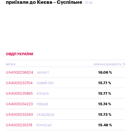
приїхали до Києва – Суспільне
21:56
ОВДП УКРАЇНИ
випуск
реальна дохідність, %
UA4000236624
16.06 %
БАХМУТ
UA4000233704
15.77 %
НОВИЙ СВІТ
UA4000235865
15.77 %
АЛУШТА
UA4000234223
15.74 %
ЛІВАДІЯ
UA4000233340
15.73 %
СКАДОВСЬК
UA4000235378
15.48 %
ГЕНІЧЕСЬК