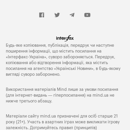
Будь-яке копiювання, публiкацiя, передрук чи наступне
поширення iнформацiї, що мiстить посилання на
«Iнтерфакс-Україна», суворо забороняється. Передрук,
копіювання або відтворення інформації, яка містить
посилання на агентство «Українські Новини», в будь-якому
вигляді суворо заборонено.
Використання матеріалів Mind лише за умови посилання
(для інтернет-видань — гіперпосилання) на
mind.ua
не
нижче третього абзацу.
Матеріали сайту mind.ua призначені для осіб старше 21
року (21+). Участь в азартних іграх може викликати ігрову
залежність. Дотримуйтесь правил (принципів)