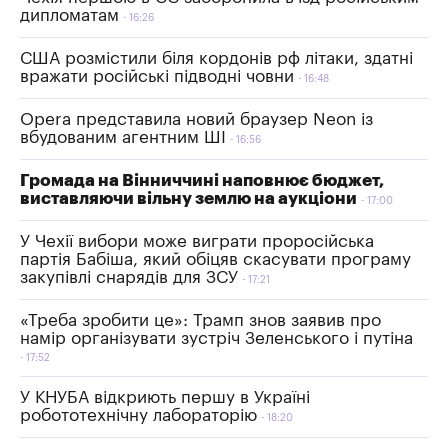
дипломатам
16:26
США розмістили біля кордонів рф літаки, здатні
вражати російські підводні човни
16:48
Opera представила новий браузер Neon із
вбудованим агентним ШІ
16:56
Громада на Вінниччині наповнює бюджет,
виставляючи вільну землю на аукціони
17:00
У Чехії вибори може виграти проросійська
партія Бабіша, який обіцяв скасувати програму
закупівлі снарядів для ЗСУ
17:21
«Треба зробити це»: Трамп знов заявив про
намір організувати зустріч Зеленського і путіна
17:52
У КНУБА відкриють першу в Україні
робототехнічну лабораторію
18:20