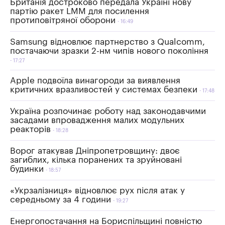
Британія достроково передала Україні нову
партію ракет LMM для посилення
протиповітряної оборони
16:49
Samsung відновлює партнерство з Qualcomm,
постачаючи зразки 2-нм чипів нового покоління
17:27
Apple подвоїла винагороди за виявлення
критичних вразливостей у системах безпеки
17:48
Україна розпочинає роботу над законодавчими
засадами впровадження малих модульних
реакторів
18:28
Ворог атакував Дніпропетровщину: двоє
загиблих, кілька поранених та зруйновані
будинки
18:57
«Укрзалізниця» відновлює рух після атак у
середньому за 4 години
19:27
Енергопостачання на Бориспільщині повністю