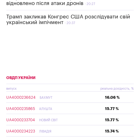
відновлено після атаки дронів
20:27
Трамп закликав Конгрес США розслідувати свій
український імпічмент
20:37
ОВДП УКРАЇНИ
випуск
реальна дохідність, %
UA4000236624
16.06 %
БАХМУТ
UA4000235865
15.77 %
АЛУШТА
UA4000233704
15.77 %
НОВИЙ СВІТ
UA4000234223
15.74 %
ЛІВАДІЯ