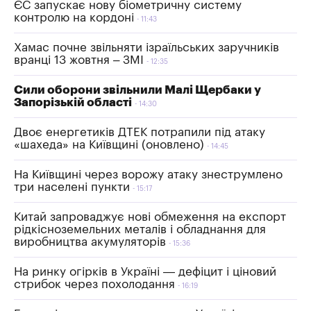
ЄС запускає нову біометричну систему
контролю на кордоні
11:43
Хамас почне звільняти ізраїльських заручників
вранці 13 жовтня – ЗМІ
12:35
Сили оборони звільнили Малі Щербаки у
Запорізькій області
14:30
Двоє енергетиків ДТЕК потрапили під атаку
«шахеда» на Київщині (оновлено)
14:45
На Київщині через ворожу атаку знеструмлено
три населені пункти
15:17
Китай запроваджує нові обмеження на експорт
рідкісноземельних металів і обладнання для
виробництва акумуляторів
15:36
На ринку огірків в Україні — дефіцит і ціновий
стрибок через похолодання
16:19