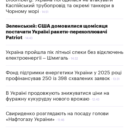
Каспійський трубопровід та окремі танкери в
Чорному морі
14:51
Зеленський: США домовилися щомісяця
постачати Україні ракети-перехоплювачі
Patriot
14:43
Україна пройшла пік літньої спеки без відключень
електроенергії – Шмигаль
14:32
Фонд підтримки енергетики України у 2025 році
профінансував 250 із 398 схвалених заявок
13:31
В Україні продовжують знижуватися ціни на
фуражну кукурудзу нового врожаю
12:43
Свириденко розглядають на посаду голови
«Нафтогазу України»
11:46