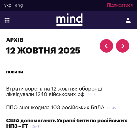
укр
eng
Підписатися
АРХІВ
12 ЖОВТНЯ 2025
НОВИНИ
Втрати ворога на 12 жовтня: оборонці
ліквідували 1240 військових рф
09:15
ППО знешкодила 103 російських БпЛА
09:45
США допомагають Україні бити по російських
НПЗ – FT
10:48