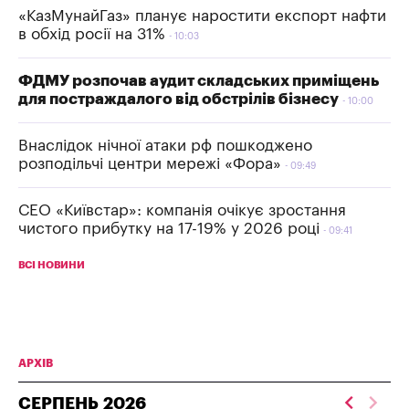
«КазМунайГаз» планує наростити експорт нафти
в обхід росії на 31%
10:03
ФДМУ розпочав аудит складських приміщень
для постраждалого від обстрілів бізнесу
10:00
Внаслідок нічної атаки рф пошкоджено
розподільчі центри мережі «Фора»
09:49
СЕО «Київстар»: компанія очікує зростання
чистого прибутку на 17-19% у 2026 році
09:41
ВСІ НОВИНИ
АРХІВ
СЕРПЕНЬ
2026