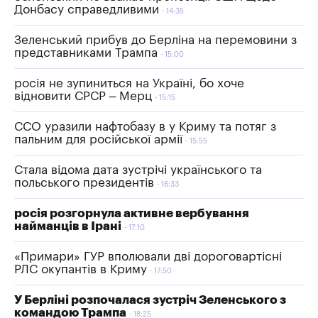
Донбасу справедливими
14:35
Зеленський прибув до Берліна на перемовини з
представниками Трампа
15:00
росія не зупиниться на Україні, бо хоче
відновити СРСР – Мерц
15:15
ССО уразили нафтобазу в у Криму та потяг з
пальним для російської армії
15:55
Стала відома дата зустрічі українського та
польського президентів
16:33
росія розгорнула активне вербування
найманців в Ірані
17:10
«Примари» ГУР вполювали дві дороговартісні
РЛС окупантів в Криму
17:50
У Берліні розпочалася зустріч Зеленського з
командою Трампа
18:25