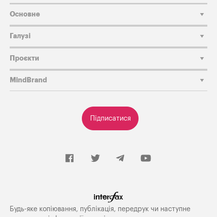
Основне
Галузі
Проєкти
MindBrand
Підписатися
Будь-яке копiювання, публiкацiя, передрук чи наступне