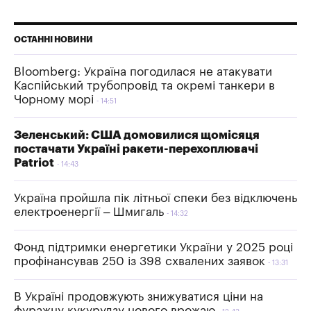
ОСТАННІ НОВИНИ
Bloomberg: Україна погодилася не атакувати
Каспійський трубопровід та окремі танкери в
Чорному морі
14:51
Зеленський: США домовилися щомісяця
постачати Україні ракети-перехоплювачі
Patriot
14:43
Україна пройшла пік літньої спеки без відключень
електроенергії – Шмигаль
14:32
Фонд підтримки енергетики України у 2025 році
профінансував 250 із 398 схвалених заявок
13:31
В Україні продовжують знижуватися ціни на
фуражну кукурудзу нового врожаю