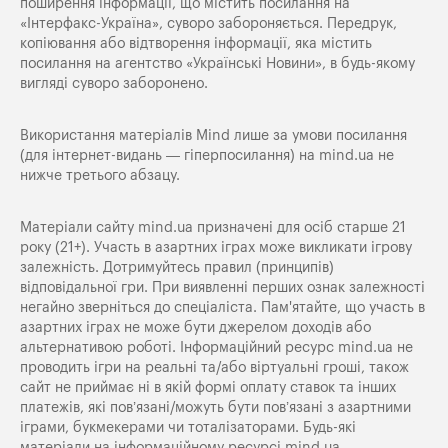
поширення iнформацiї, що мiстить посилання на
«Iнтерфакс-Україна», суворо забороняється. Передрук,
копіювання або відтворення інформації, яка містить
посилання на агентство «Українські Новини», в будь-якому
вигляді суворо заборонено.
Використання матеріалів Mind лише за умови посилання
(для інтернет-видань — гіперпосилання) на
mind.ua
не
нижче третього абзацу.
Матеріали сайту mind.ua призначені для осіб старше 21
року (21+). Участь в азартних іграх може викликати ігрову
залежність. Дотримуйтесь правил (принципів)
відповідальної гри. При виявленні перших ознак залежності
негайно зверніться до спеціаліста. Пам'ятайте, що участь в
азартних іграх не може бути джерелом доходів або
альтернативою роботі. Інформаційний ресурс mind.ua не
проводить ігри на реальні та/або віртуальні гроші, також
сайт не приймає ні в якій формі оплату ставок та інших
платежів, які пов’язані/можуть бути пов’язані з азартними
іграми, букмекерами чи тоталізаторами. Будь-які
матеріали на інформаційному ресурсі mind.ua