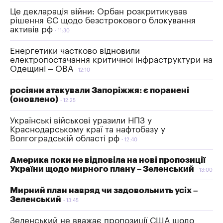
Це декларація війни: Орбан розкритикував
рішення ЄС щодо безстрокового блокування
активів рф
11:30
Енергетики частково відновили
електропостачання критичної інфраструктури на
Одещині – ОВА
12:10
росіяни атакували Запоріжжя: є поранені
(оновлено)
12:25
Українські військові уразили НПЗ у
Краснодарському краї та нафтобазу у
Волгоградській області рф
12:40
Америка поки не відповіла на нові пропозиції
України щодо мирного плану – Зеленський
13:00
Мирний план навряд чи задовольнить усіх –
Зеленський
13:45
Зеленський не вважає пропозиції США щодо