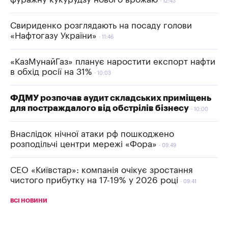
12:43
Свириденко розглядають на посаду голови
«Нафтогазу України»
11:46
«КазМунайГаз» планує наростити експорт нафти
в обхід росії на 31%
10:03
ФДМУ розпочав аудит складських приміщень
для постраждалого від обстрілів бізнесу
10:00
Внаслідок нічної атаки рф пошкоджено
розподільчі центри мережі «Фора»
09:49
СЕО «Київстар»: компанія очікує зростання
чистого прибутку на 17-19% у 2026 році
09:41
ВСІ НОВИНИ