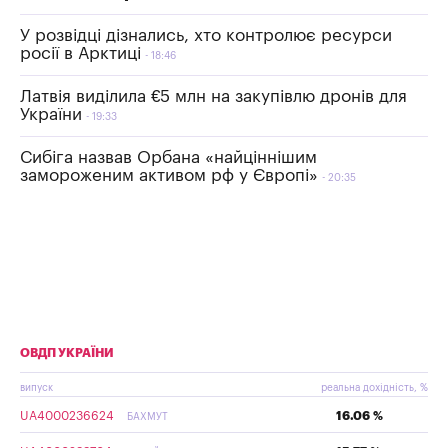
У розвідці дізнались, хто контролює ресурси
росії в Арктиці
18:46
​Латвія виділила €5 млн на закупівлю дронів для
України
19:33
Сибіга назвав Орбана «найціннішим
замороженим активом рф у Європі»
20:35
ОВДП УКРАЇНИ
випуск
реальна дохідність, %
UA4000236624
16.06 %
БАХМУТ