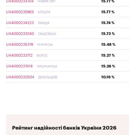
UA4000233704
15.77 %
НОВИЙ СВІТ
UA4000235865
15.77 %
АЛУШТА
UA4000234223
15.74 %
ЛІВАДІЯ
UA4000233340
15.73 %
СКАДОВСЬК
UA4000235378
15.48 %
ГЕНІЧЕСЬК
UA4000233712
15.27 %
ФОРОС
UA4000237416
15.26 %
ЛИСИЧАНСЬК
UA4000232904
10.16 %
ДЕБАЛЬЦЕВЕ
Рейтинг надійності банків України 2026