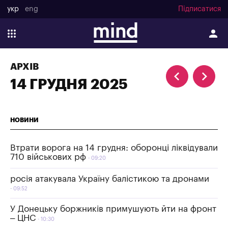
укр
eng
Підписатися
АРХІВ
14 ГРУДНЯ 2025
НОВИНИ
Втрати ворога на 14 грудня: оборонці ліквідували
710 військових рф
09:20
росія атакувала Україну балістикою та дронами
09:52
У Донецьку боржників примушують йти на фронт
– ЦНС
10:30