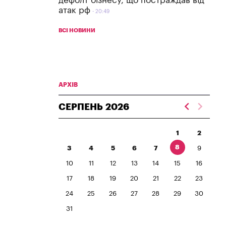
дефолт бізнесу, що постраждав від
атак рф
20:49
ВСІ НОВИНИ
АРХІВ
СЕРПЕНЬ
2026
1
2
8
3
4
5
6
7
9
10
11
12
13
14
15
16
17
18
19
20
21
22
23
24
25
26
27
28
29
30
31