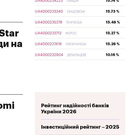
UA4000234223
15.74 %
ЛІВАДІЯ
UA4000233340
15.73 %
СКАДОВСЬК
UA4000235378
15.48 %
ГЕНІЧЕСЬК
Star
UA4000233712
15.27 %
ФОРОС
ди на
UA4000237416
15.26 %
ЛИСИЧАНСЬК
UA4000232904
10.16 %
ДЕБАЛЬЦЕВЕ
omi
Рейтинг надійності банків
України 2026
Інвестиційний рейтинг – 2025