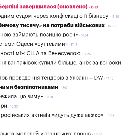
Берліні завершилася (оновлено)
15:10
дним судом через конфіскацію її бізнесу
15:39
«Зимову тисячу» на потреби військових
15:50
їною займають позицію росії»
16:51
стеми Одеси «суттєвими»
17:16
еності між США та Венесуелою
17:26
я вантажівок купили більше, аніж за всі роки
ов проведення тендерів в Україні – DW
17:43
дними безпілотниками
18:01
режила цю зиму»
18:31
ари
18:33
 російських активів «йдуть дуже важко»
19:03
лькох моделей українських дронів
20:02