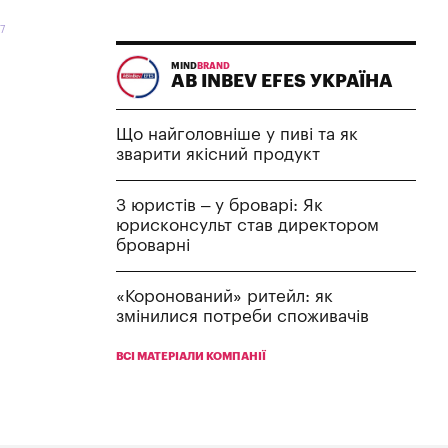
7
MIND
BRAND
AB INBEV EFES УКРАЇНА
Що найголовніше у пиві та як
зварити якісний продукт
З юристів – у броварі: Як
юрисконсульт став директором
броварні
«Коронований» ритейл: як
змінилися потреби споживачів
ВСІ МАТЕРІАЛИ КОМПАНІЇ