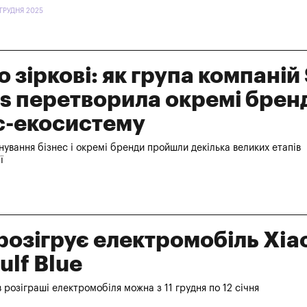
 ГРУДНЯ 2025
 зіркові: як група компаній 
s перетворила окремі брен
с-екосистему
снування бізнес і окремі бренди пройшли декілька великих етапів
ї
розігрує електромобіль Xia
ulf Blue
в розіграші електромобіля можна з 11 грудня по 12 січня