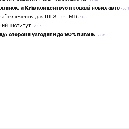
ринок, а Київ концентрує продажі нових авто
20:3
 забезпечення для ШІ SchedMD
21:25
ний інститут
21:57
ду: сторони узгодили до 90% питань
22:31