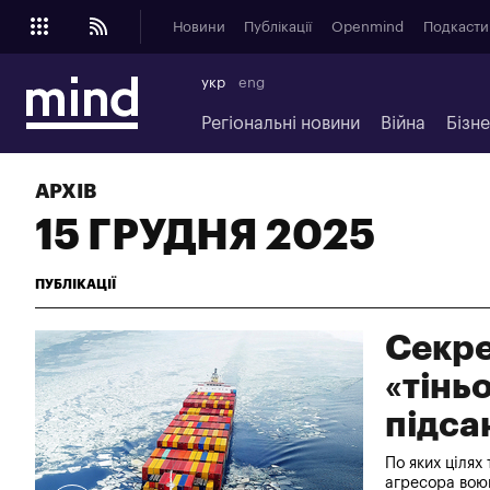
Новини
Публікації
Openmind
Подкасти
укр
eng
Регіональні новини
Війна
Бізн
АРХІВ
15 ГРУДНЯ 2025
ПУБЛІКАЦІЇ
Секре
«тінь
підса
По яких цілях
агресора вою