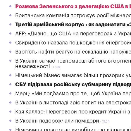
Розмова Зеленського з делегацією США в 
Британська компанія погрожує росії міжнаро
Третій армійський корпус : як задонатити 
AFP: «Дивно, що США на переговорах з Укра
Свириденко назвала пошкодження енергоси
Вартість нафти реагує на ескалацію напруж
В Україні за час повномасштабного вторгненн
незалежності
17:39
Німецький бізнес вимагає більш прозорих ум
СБУ підірвала російську субмарину підво
Мерц: «Ми подбаємо про те, щоб Україна пе
В Україні в листопаді зріс попит на електрок
Кая Каллас: Переговори про кредит Україні з
В Україні подорожчали помідори
19:24
Німеччина розгортає виробництво відразу кі