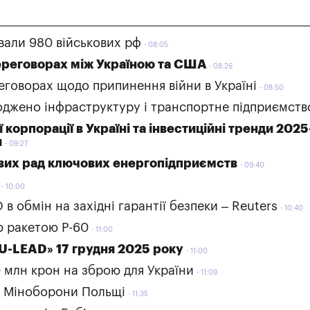
ували 980 військових рф
08:05
переговорах між Україною та США
08:26
еговорах щодо припинення війни в Україні
08:50
оджено інфраструктуру і транспортне підприємств
корпорації в Україні та інвестиційні тренди 2025
я
09:27
дових рад ключових енергопідприємств
09:40
10:00
в обмін на західні гарантії безпеки – Reuters
10:40
ю ракетою Р-60
11:00
U-LEAD» 17 грудня 2025 року
11:00
0 млн крон на зброю для України
11:09
– Міноборони Польщі
11:35