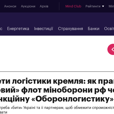
Анонси
Аукціони
Архів
Mind Club
Рейтинги
Mi
ес
Енергетика
Інвестиції
Страхування
Банки
Осві
ти логістики кремля: як пр
овий» флот міноборони рф ч
нкційну «Оборонлогистику»
 треба «бити» Україні та її партнерам, щоб обмежити спроможніс
вати