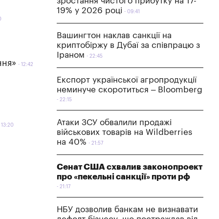
зростання чистого прибутку на 17-
19% у 2026 році
09:41
0
Вашингтон наклав санкції на
криптобіржу в Дубаї за співпрацю з
Іраном
22:45
ння»
12:42
Експорт української агропродукції
неминуче скоротиться – Bloomberg
22:15
Атаки ЗСУ обвалили продажі
13:20
військових товарів на Wildberries
на 40%
21:57
Сенат США схвалив законопроект
про «пекельні санкції» проти рф
21:17
НБУ дозволив банкам не визнавати