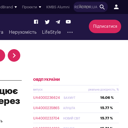
ndBrand
Проєкти
KMBS Alumni
REACTOR.UA
Підписатися
та
Нерухомість
LifeStyle
ОВДП УКРАЇНИ
ацює
випуск
реальна дохідність, %
UA4000236624
16.06 %
ерез
БАХМУТ
UA4000235865
15.77 %
АЛУШТА
UA4000233704
15.77 %
НОВИЙ СВІТ
ть