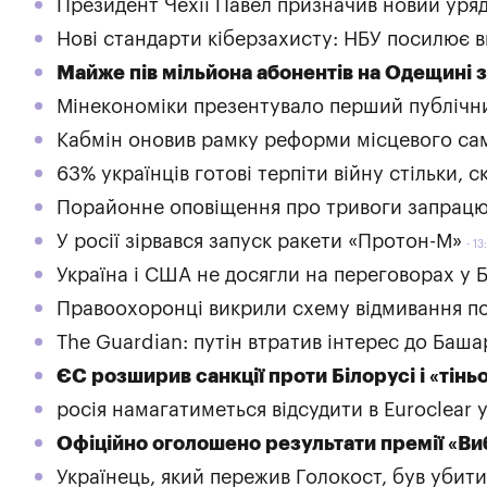
Президент Чехії Павел призначив новий уряд
Нові стандарти кіберзахисту: НБУ посилює в
Майже пів мільйона абонентів на Одещині 
Мінекономіки презентувало перший публічн
Кабмін оновив рамку реформи місцевого са
63% українців готові терпіти війну стільки, 
Порайонне оповіщення про тривоги запрацює
У росії зірвався запуск ракети «Протон-М»
13
Україна і США не досягли на переговорах у 
Правоохоронці викрили схему відмивання по
The Guardian: путін втратив інтерес до Баш
ЄС розширив санкції проти Білорусі і «тінь
росія намагатиметься відсудити в Euroclear
Офіційно оголошено результати премії «Ви
Українець, який пережив Голокост, був убитий