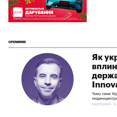
11619
OPENMIND
Як ук
вплин
держав
Innov
Чому саме Укр
людиноцентри
АНДРІЙ ДЛІГАЧ - 15