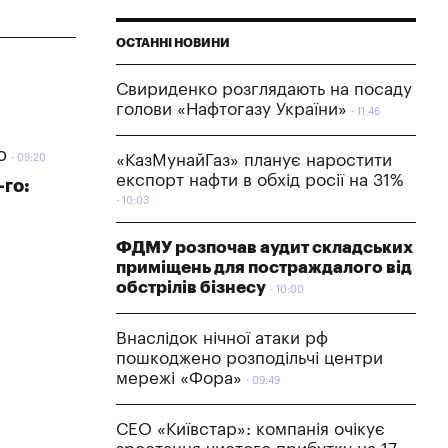
ОСТАННІ НОВИНИ
Свириденко розглядають на посаду
голови «Нафтогазу України»
11:46
о
«КазМунайГаз» планує наростити
09:20
експорт нафти в обхід росії на 31%
-го:
10:03
ФДМУ розпочав аудит складських
приміщень для постраждалого від
обстрілів бізнесу
10:00
Внаслідок нічної атаки рф
пошкоджено розподільчі центри
мережі «Фора»
09:49
СЕО «Київстар»: компанія очікує