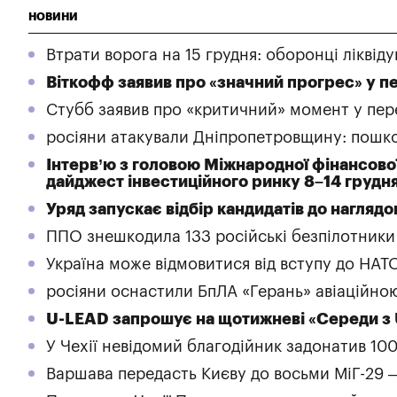
НОВИНИ
Втрати ворога на 15 грудня: оборонці ліквід
Віткофф заявив про «значний прогрес» у 
Стубб заявив про «критичний» момент у пер
росіяни атакували Дніпропетровщину: пошк
Інтерв’ю з головою Міжнародної фінансової 
дайджест інвестиційного ринку 8–14 грудн
Уряд запускає відбір кандидатів до нагля
ППО знешкодила 133 російські безпілотники
Україна може відмовитися від вступу до НАТО 
росіяни оснастили БпЛА «Герань» авіаційно
U-LEAD запрошує на щотижневі «Середи з 
У Чехії невідомий благодійник задонатив 10
Варшава передасть Києву до восьми МіГ-29 