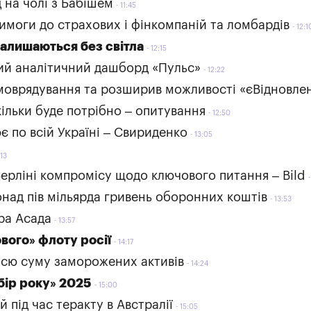
 на чолі з Бабішем
11:45
имоги до страхових і фінкомпаній та ломбардів
12:1
залишаються без світла
12:15
ий аналітичний дашборд «Пульс»
12:22
моврядування та розширив можливості «єВідновле
скільки буде потрібно – опитування
12:50
 по всій Україні – Свириденко
13:05
:13
Берліні компромісу щодо ключового питання – Bild
над пів мільярда гривень оборонних коштів
13:53
ара Асада
13:57
ового» флоту росії
14:17
 усю суму заморожених активів
14:24
бір року» 2025
15:00
 під час теракту в Австралії
15:05