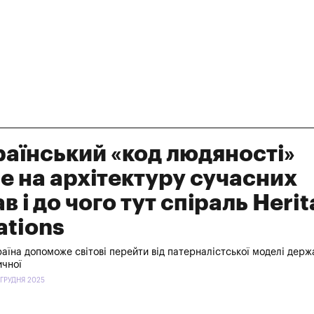
раїнський «код людяності»
е на архітектуру сучасних
 і до чого тут спіраль Herit
ations
аїна допоможе світові перейти від патерналістської моделі держ
чної
 ГРУДНЯ 2025