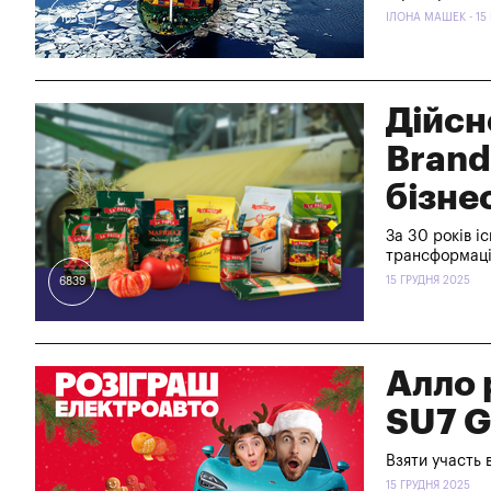
ІЛОНА МАШЕК - 15
1658
Дійсно
Brand
бізне
За 30 років і
трансформаці
15 ГРУДНЯ 2025
6839
Алло 
SU7 G
Взяти участь 
15 ГРУДНЯ 2025