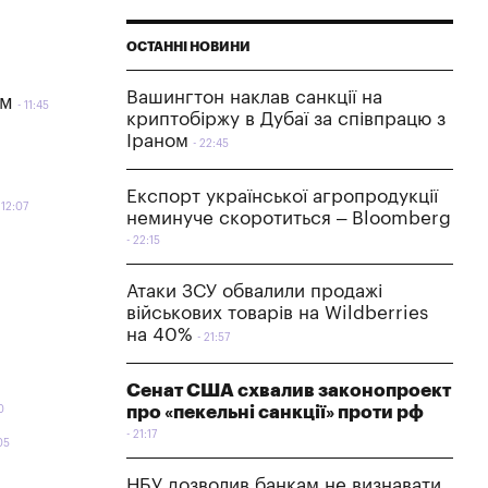
ОСТАННІ НОВИНИ
Вашингтон наклав санкції на
ям
11:45
криптобіржу в Дубаї за співпрацю з
Іраном
22:45
Експорт української агропродукції
12:07
неминуче скоротиться – Bloomberg
22:15
Атаки ЗСУ обвалили продажі
військових товарів на Wildberries
на 40%
21:57
Сенат США схвалив законопроект
про «пекельні санкції» проти рф
0
21:17
05
НБУ дозволив банкам не визнавати