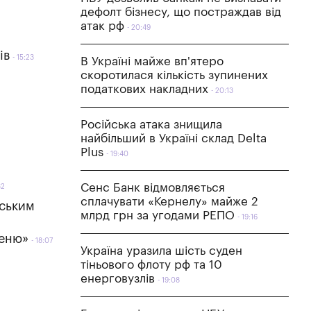
дефолт бізнесу, що постраждав від
атак рф
20:49
ів
15:23
В Україні майже вп'ятеро
скоротилася кількість зупинених
податкових накладних
20:13
Російська атака знищила
найбільший в Україні склад Delta
Plus
19:40
Сенс Банк відмовляється
32
сплачувати «Кернелу» майже 2
нським
млрд грн за угодами РЕПО
19:16
меню»
18:07
Україна уразила шість суден
тіньового флоту рф та 10
енерговузлів
19:08