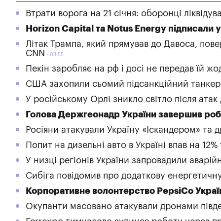
Втрати ворога на 21 січня: оборонці ліквідув
Horizon Capital та Notus Energy підписали 
Літак Трампа, який прямував до Давоса, по
CNN
08:55
Пекін заробляє на рф і досі не передав їй жо
США захопили сьомий підсанкційний танкер 
У російському Орлі зникло світло після атак
Голова Держгеонадр України завершив робо
Росіяни атакували Україну «Іскандером» та 
Попит на дизельні авто в Україні впав на 12%
У низці регіонів України запровадили аварійн
Сибіга повідомив про додаткову енергетичну
Корпоративне волонтерство PepsiCo Украї
Окупанти масовано атакували дронами пів