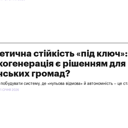
етична стійкість «під ключ»:
когенерація є рішенням для
нських громад?
побудувати систему, де «нульова відмова» й автономність – це с
1 СІЧНЯ 2026