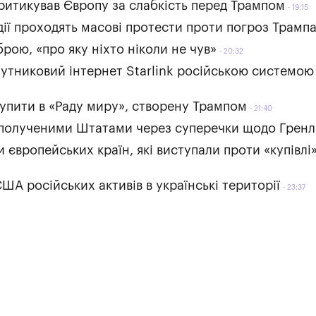
ритикував Європу за слабкість перед Трампом
19:15
дії проходять масові протести проти погроз Трамп
рою, «про яку ніхто ніколи не чув»
20:32
упутниковий інтернет Starlink російською системою
ступити в «Раду миру», створену Трампом
21:40
Сполученими Штатами через суперечки щодо Гренл
європейських країн, які виступали проти «купівлі
ША російських активів в українські території
23:37