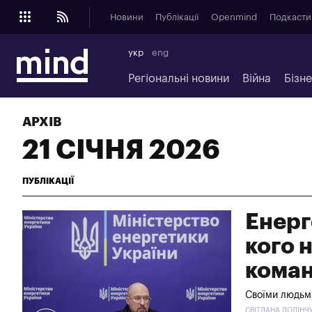
Новини
Публікації
Openmind
Подкасти
укр
eng
Регіональні новини
Війна
Бізн
АРХІВ
21 СІЧНЯ 2026
ПУБЛІКАЦІЇ
Енерг
кого 
коман
Своїми людьм
СВІТЛАНА ДОЛІНЧУК