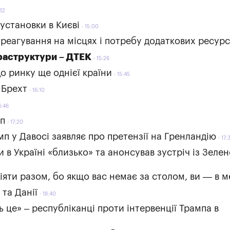
32
установки в Києві
15:00
реагування на місцях і потребу додаткових ресурс
фраструктури – ДТЕК
15:26
о ринку ще однієї країни
15:45
 Брехт
16:10
6:46
мп
17:20
п у Давосі заявляє про претензії на Гренландію
17:
 в Україні «близько» та анонсував зустріч із Зеле
іяти разом, бо якщо вас немає за столом, ви — в 
 та Данії
18:40
 це» – республіканці проти інтервенції Трампа в