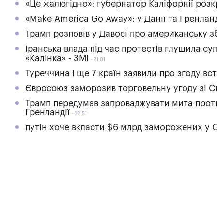
«Це жалюгідно»: губернатор Каліфорнії розк
«Make America Go Away»: у Данії та Гренлан
Трамп розповів у Давосі про американську зб
Іранська влада під час протестів глушила с
«Калінка» - ЗМІ
21:01
Туреччина і ще 7 країн заявили про згоду в
Євросоюз заморозив торговельну угоду зі 
Трамп передумав запроваджувати мита проти 
Гренландії
22:51
путін хоче вкласти $6 млрд заморожених у С