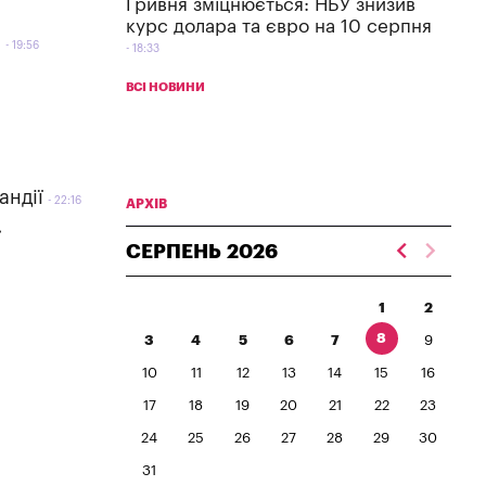
Гривня зміцнюється: НБУ знизив
курс долара та євро на 10 серпня
а
19:56
18:33
ВСІ НОВИНИ
андії
22:16
АРХІВ
»
СЕРПЕНЬ
2026
1
2
8
3
4
5
6
7
9
10
11
12
13
14
15
16
17
18
19
20
21
22
23
24
25
26
27
28
29
30
31