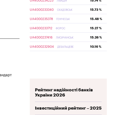
UA4000234223
15.74 %
ЛІВАДІЯ
UA4000233340
15.73 %
СКАДОВСЬК
UA4000235378
15.48 %
ГЕНІЧЕСЬК
UA4000233712
15.27 %
ФОРОС
UA4000237416
15.26 %
ЛИСИЧАНСЬК
UA4000232904
10.16 %
ДЕБАЛЬЦЕВЕ
тандарт
Рейтинг надійності банків
України 2026
Інвестиційний рейтинг – 2025