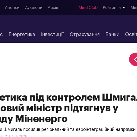
Анонси
Аукціони
Архів
Mind Club
Рейтинги
Mi
ес
Енергетика
Інвестиції
Страхування
Банки
Осві
етика під контролем Шмига
новий міністр підтягнув у
ду Міненерго
и Шмигаль посилив регіональний та євроінтеграційний напрямки
 - 21 СІЧНЯ 2026