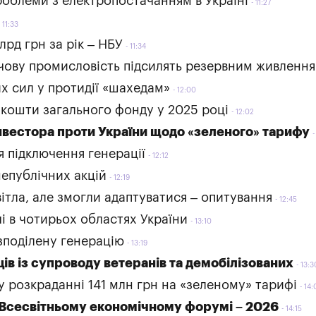
роблеми з електропостачанням в Україні
11:27
11:33
лрд грн за рік – НБУ
11:34
рчову промисловість підсилять резервним живленн
х сил у протидії «шахедам»
12:00
а кошти загального фонду у 2025 році
12:02
нвестора проти України щодо «зеленого» тарифу
 підключення генерації
12:12
непублічних акцій
12:19
ітла, але змогли адаптуватися – опитування
12:45
і в чотирьох областях України
13:10
зподілену генерацію
13:19
ів із супроводу ветеранів та демобілізованих
13:3
 розкраданні 141 млн грн на «зеленому» тарифі
14:
 Всесвітньому економічному форумі – 2026
14:15