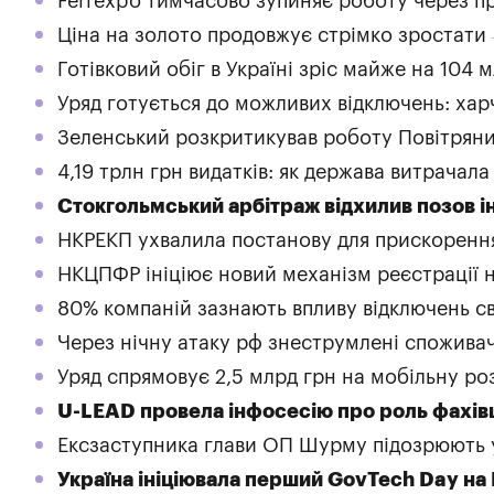
Ferrexpo тимчасово зупиняє роботу через п
Ціна на золото продовжує стрімко зростати
Готівковий обіг в Україні зріс майже на 104 м
Уряд готується до можливих відключень: ха
Зеленський розкритикував роботу Повітряни
4,19 трлн грн видатків: як держава витрачал
Стокгольмський арбітраж відхилив позов і
НКРЕКП ухвалила постанову для прискорення
НКЦПФР ініціює новий механізм реєстрації 
80% компаній зазнають впливу відключень св
Через нічну атаку рф знеструмлені споживач
Уряд спрямовує 2,5 млрд грн на мобільну ро
U-LEAD провела інфосесію про роль фахівц
Ексзаступника глави ОП Шурму підозрюють у
Україна ініціювала перший GovTech Day на