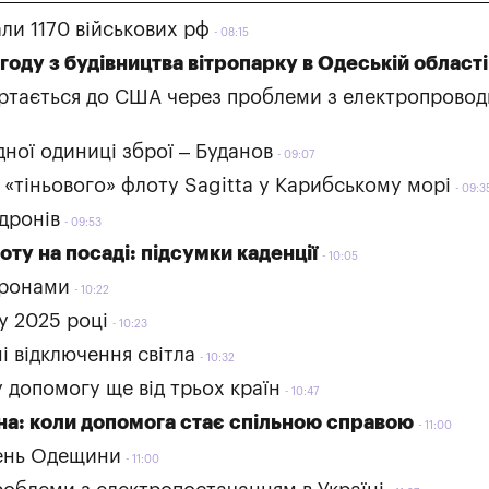
али 1170 військових рф
08:15
угоду з будівництва вітропарку в Одеській області
вертається до США через проблеми з електропровод
дної одиниці зброї – Буданов
09:07
«тіньового» флоту Sagitta у Карибському морі
09:3
 дронів
09:53
ту на посаді: підсумки каденції
10:05
дронами
10:22
 у 2025 році
10:23
і відключення світла
10:32
 допомогу ще від трьох країн
10:47
на: коли допомога стає спільною справою
11:00
день Одещини
11:00