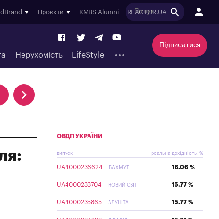
ndBrand
Проєкти
KMBS Alumni
REACTOR.UA
Підписатися
та
Нерухомість
LifeStyle
ОВДП УКРАЇНИ
ля:
випуск
реальна дохідність, %
UA4000236624
16.06 %
БАХМУТ
UA4000233704
15.77 %
НОВИЙ СВІТ
UA4000235865
15.77 %
АЛУШТА