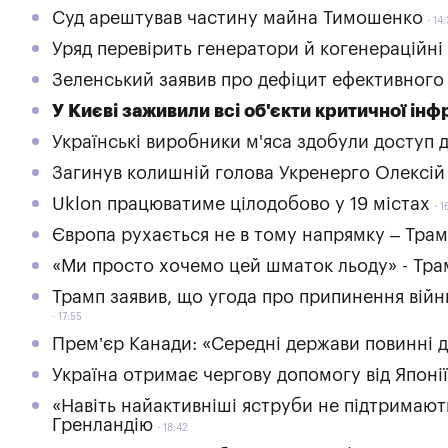
Суд арештував частину майна Тимошенко
14:
Уряд перевірить генератори й когенераційні 
Зеленський заявив про дефіцит ефективного 
У Києві заживили всі об'єкти критичної ін
Українські виробники м'яса здобули доступ д
Загинув колишній голова Укренерго Олексій
Uklon працюватиме цілодобово у 19 містах
1
Європа рухається не в тому напрямку – Тра
«Ми просто хочемо цей шматок льоду» - Трам
Трамп заявив, що угода про припинення війни
17:55
Прем’єр Канади: «Середні держави повинні д
Україна отримає чергову допомогу від Японії
«Навіть найактивніші яструби не підтримають
Гренландію
18:42