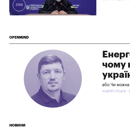
2556
OPENMIND
Енерг
чому 
украї
або Чи можна 
АНДРІЙ СТЕЦЮК - 2
НОВИНИ