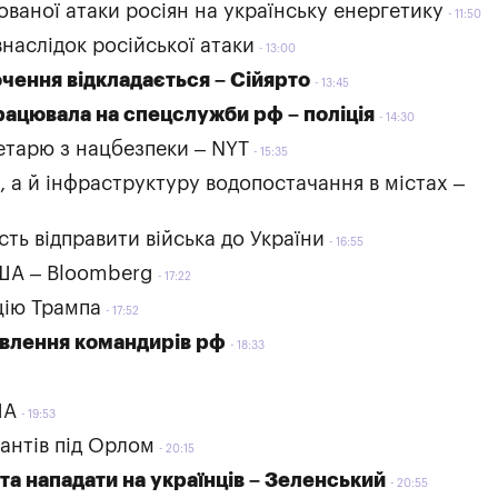
ованої атаки росіян на українську енергетику
11:50
наслідок російської атаки
13:00
чення відкладається – Сійярто
13:45
рацювала на спецслужби рф – поліція
14:30
етарю з нацбезпеки – NYT
15:35
и, а й інфраструктуру водопостачання в містах –
сть відправити війська до України
16:55
США – Bloomberg
17:22
цію Трампа
17:52
влення командирів рф
18:33
ША
19:53
антів під Орлом
20:15
та нападати на українців – Зеленський
20:55