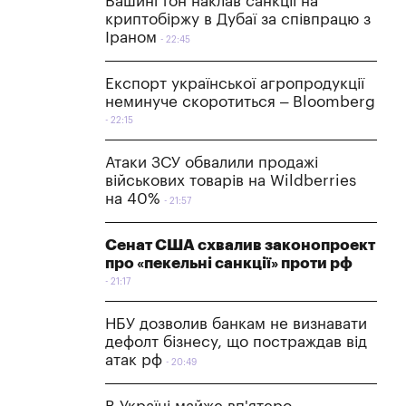
Вашингтон наклав санкції на
криптобіржу в Дубаї за співпрацю з
Іраном
22:45
Експорт української агропродукції
неминуче скоротиться – Bloomberg
22:15
Атаки ЗСУ обвалили продажі
військових товарів на Wildberries
на 40%
21:57
Сенат США схвалив законопроект
про «пекельні санкції» проти рф
21:17
НБУ дозволив банкам не визнавати
дефолт бізнесу, що постраждав від
атак рф
20:49