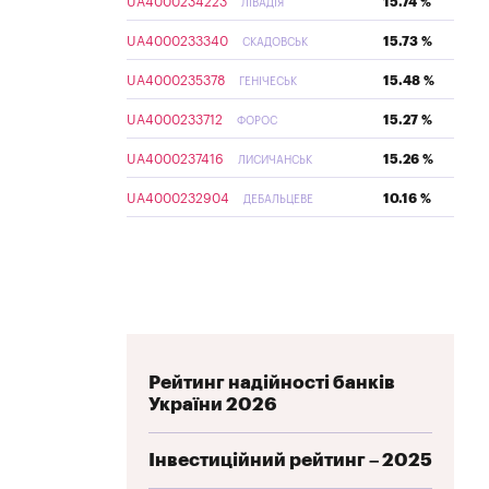
UA4000234223
15.74 %
ЛІВАДІЯ
UA4000233340
15.73 %
СКАДОВСЬК
UA4000235378
15.48 %
ГЕНІЧЕСЬК
UA4000233712
15.27 %
ФОРОС
UA4000237416
15.26 %
ЛИСИЧАНСЬК
UA4000232904
10.16 %
ДЕБАЛЬЦЕВЕ
Рейтинг надійності банків
України 2026
Інвестиційний рейтинг – 2025