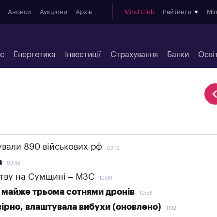
Анонси
Аукціони
Архів
Mind Club
Рейтинги
Mi
ес
Енергетика
Інвестиції
Страхування
Банки
Осві
ували 890 військових рф
09:12
а
09:35
ству на Сумщині – МЗС
10:30
а майже трьома сотнями дронів
10:58
овірно, влаштувала вибухи (оновлено)
11:12