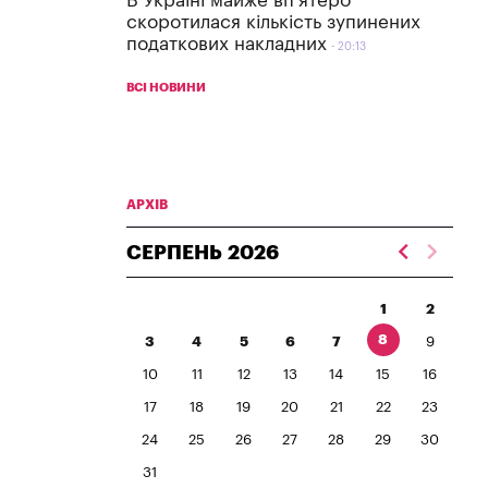
В Україні майже вп'ятеро
скоротилася кількість зупинених
податкових накладних
20:13
ВСІ НОВИНИ
АРХІВ
СЕРПЕНЬ
2026
1
2
8
3
4
5
6
7
9
10
11
12
13
14
15
16
17
18
19
20
21
22
23
24
25
26
27
28
29
30
31