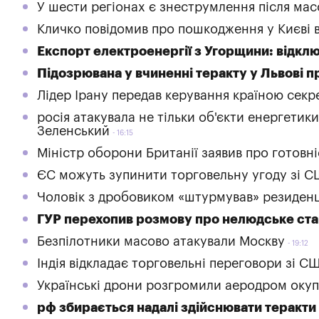
У шести регіонах є знеструмлення після мас
Кличко повідомив про пошкодження у Києві в
Експорт електроенергії з Угорщини: відклю
Підозрювана у вчиненні теракту у Львові п
Лідер Ірану передав керування країною секр
росія атакувала не тільки об'єкти енергетик
Зеленський
16:15
Міністр оборони Британії заявив про готовні
ЄС можуть зупинити торговельну угоду зі 
Чоловік з дробовиком «штурмував» резиден
ГУР перехопив розмову про нелюдське ста
Безпілотники масово атакували Москву
19:12
Індія відкладає торговельні переговори зі С
Українські дрони розгромили аеродром окуп
рф збирається надалі здійснювати теракти 