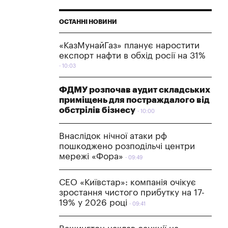
ОСТАННІ НОВИНИ
«КазМунайГаз» планує наростити
експорт нафти в обхід росії на 31%
10:03
ФДМУ розпочав аудит складських
приміщень для постраждалого від
обстрілів бізнесу
10:00
Внаслідок нічної атаки рф
пошкоджено розподільчі центри
мережі «Фора»
09:49
СЕО «Київстар»: компанія очікує
зростання чистого прибутку на 17-
19% у 2026 році
09:41