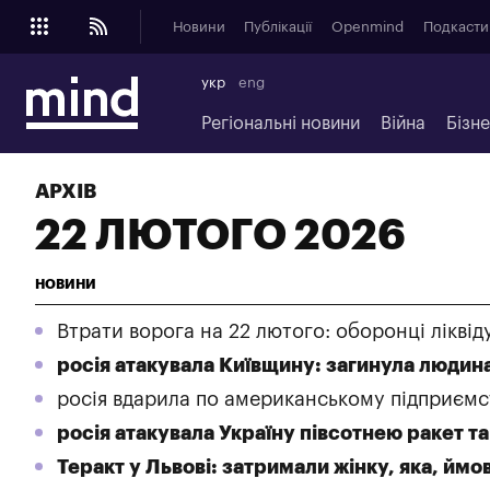
Новини
Публікації
Openmind
Подкасти
укр
eng
Регіональні новини
Війна
Бізн
АРХІВ
22 ЛЮТОГО 2026
НОВИНИ
Втрати ворога на 22 лютого: оборонці ліквід
росія атакувала Київщину: загинула людин
росія вдарила по американському підприєм
росія атакувала Україну півсотнею ракет т
Теракт у Львові: затримали жінку, яка, йм