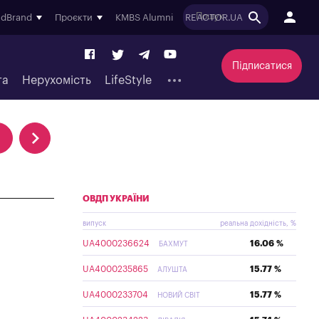
ndBrand
Проєкти
KMBS Alumni
REACTOR.UA
Підписатися
та
Нерухомість
LifeStyle
ОВДП УКРАЇНИ
випуск
реальна дохідність, %
UA4000236624
16.06 %
БАХМУТ
UA4000235865
15.77 %
АЛУШТА
UA4000233704
15.77 %
НОВИЙ СВІТ