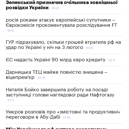
Зеленський призначив очільника зовнішньої
розвідки України
19:03
росія роками атакує європейські супутники –
Єврокомісія прокоментувала розслідування FT
19:12
ГУР підрахувало, скільки грошей втратила рф на
удар по Україні у ніч на 3 лютого
19:45
ЄС надасть Україні 90 млрд євро кредиту
20:11
Дарницька ТЕЦ майже повністю знищена –
віцепрем'єр
20:47
Наталія Бойко завершила роботу на посаді
заступниці голови наглядової ради Нафтогазу
21:17
Умєров розповів про «змістовні та продуктивні»
переговори в Абу-Дабі
21:40