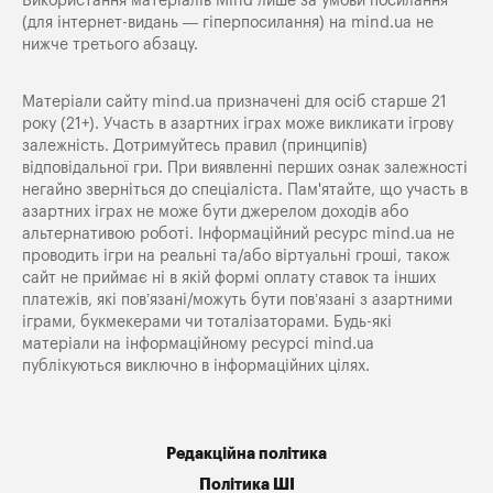
Використання матеріалів Mind лише за умови посилання
(для інтернет-видань — гіперпосилання) на
mind.ua
не
нижче третього абзацу.
Матеріали сайту mind.ua призначені для осіб старше 21
року (21+). Участь в азартних іграх може викликати ігрову
залежність. Дотримуйтесь правил (принципів)
відповідальної гри. При виявленні перших ознак залежності
негайно зверніться до спеціаліста. Пам'ятайте, що участь в
азартних іграх не може бути джерелом доходів або
альтернативою роботі. Інформаційний ресурс mind.ua не
проводить ігри на реальні та/або віртуальні гроші, також
сайт не приймає ні в якій формі оплату ставок та інших
платежів, які пов’язані/можуть бути пов’язані з азартними
іграми, букмекерами чи тоталізаторами. Будь-які
матеріали на інформаційному ресурсі mind.ua
публікуються виключно в інформаційних цілях.
Редакційна політика
Політика ШІ