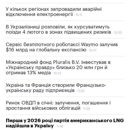
У кількох регіонах запровадили аварійні
відключення електроенергії
10:11
В Укрзалізниці розповіли, як курсуватимуть
поїзди 4 лютого в зонах підвищених ризиків
10:20
Сервіс безпілотного роботаксі Waymo залучив
$16 млрд на глобальну експансію
10:37
Міжнародний фонд Pluralis B.V. інвестував в
«Українську правду» близько 20 млн грн й
отримав 13% медіа
10:53
Україна та Франція створили Французько-
українську раду підприємців
11:20
Ринок ОВДП в січні: залучення, погашення і
зростання військових облігацій
11:29
Перша у 2026 році партія американського LNG
надійшла в Україну
11:42