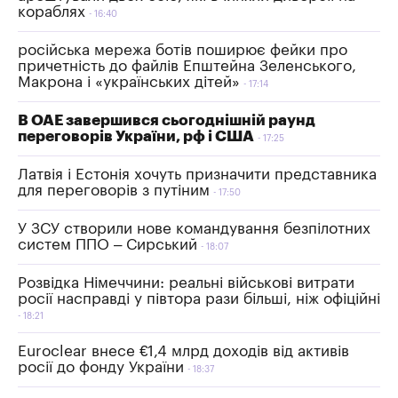
кораблях
16:40
російська мережа ботів поширює фейки про
причетність до файлів Епштейна Зеленського,
Макрона і «українських дітей»
17:14
В ОАЕ завершився сьогоднішній раунд
переговорів України, рф і США
17:25
Латвія і Естонія хочуть призначити представника
для переговорів з путіним
17:50
У ЗСУ створили нове командування безпілотних
систем ППО – Сирський
18:07
Розвідка Німеччини: реальні військові витрати
росії насправді у півтора рази більші, ніж офіційні
18:21
Euroclear внесе €1,4 млрд доходів від активів
росії до фонду України
18:37