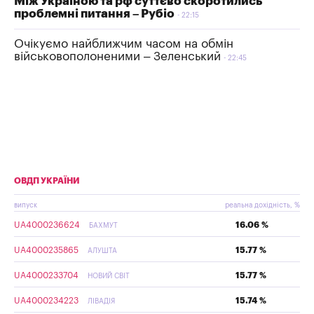
Між Україною та рф суттєво скоротились
проблемні питання – Рубіо
22:15
Очікуємо найближчим часом на обмін
військовополоненими – Зеленський
22:45
ОВДП УКРАЇНИ
випуск
реальна дохідність, %
UA4000236624
16.06 %
БАХМУТ
UA4000235865
15.77 %
АЛУШТА
UA4000233704
15.77 %
НОВИЙ СВІТ
UA4000234223
15.74 %
ЛІВАДІЯ