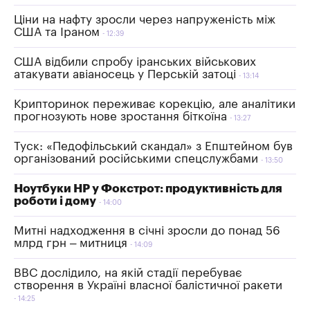
Ціни на нафту зросли через напруженість між
США та Іраном
12:39
США відбили спробу іранських військових
атакувати авіаносець у Перській затоці
13:14
Крипторинок переживає корекцію, але аналітики
прогнозують нове зростання біткоїна
13:27
Туск: «Педофільський скандал» з Епштейном був
організований російськими спецслужбами
13:50
Ноутбуки HP у Фокстрот: продуктивність для
роботи і дому
14:00
Митні надходження в січні зросли до понад 56
млрд грн – митниця
14:09
ВВС дослідило, на якій стадії перебуває
створення в Україні власної балістичної ракети
14:25