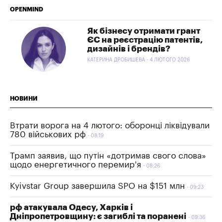
OPENMIND
Як бізнесу отримати грант
ЄС на реєстрацію патентів,
дизайнів і брендів?
КАТЕРИНА ДРОБИШЕВА - 4 ЛЮТОГО 2026
НОВИНИ
Втрати ворога на 4 лютого: оборонці ліквідували
780 військових рф
08:19
Трамп заявив, що путін «дотримав свого слова»
щодо енергетичного перемир’я
08:26
Kyivstar Group завершила SPO на $151 млн
09:23
рф атакувала Одесу, Харків і
Дніпропетровщину: є загиблі та поранені
09:36