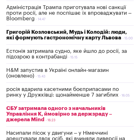
Адміністрація Трампа приготувала нові санкції
проти росії, але не поспішає їх впроваджувати –
Bloomberg
14:47
Григорій Козловський, Мудь і Колодій: люди,
які формують гастрономічну карту Львова
15:00
Естонія затримала судно, яке йшло до росії, за
підозрою в контрабанді
15:15
H&M запустив в Україні онлайн-магазин
(оновлено)
15:43
росія вдарила касетними боєприпасами по
ринку у Дружківці: щонайменше 7 загиблих
16:05
СБУ затримала одного з начальників
Управління К, ймовірно за держзраду –
джерела Mind
16:23
Насипали пісок у двигуни – у Німеччині
арештували двох осіб, які вчиняли диверсії на