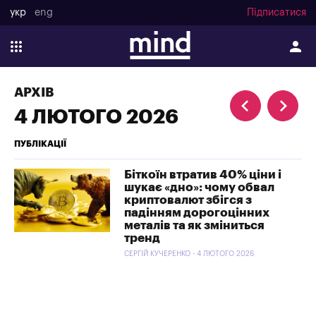
укр
eng
Підписатися
АРХІВ
4 ЛЮТОГО 2026
ПУБЛІКАЦІЇ
Біткоїн втратив 40% ціни і
шукає «дно»: чому обвал
криптовалют збігся з
падінням дорогоцінних
металів та як зміниться
тренд
СЕРГІЙ КУЧЕРЕНКО - 4 ЛЮТОГО 2026