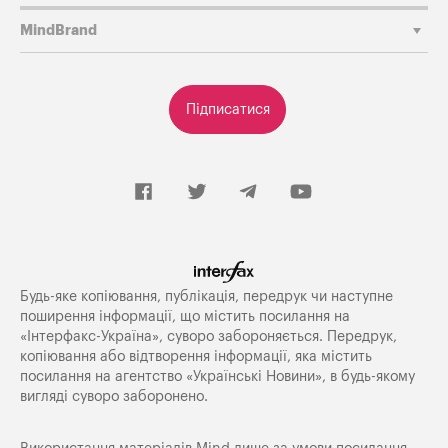
MindBrand
Підписатися
Будь-яке копiювання, публiкацiя, передрук чи наступне
поширення iнформацiї, що мiстить посилання на
«Iнтерфакс-Україна», суворо забороняється. Передрук,
копіювання або відтворення інформації, яка містить
посилання на агентство «Українські Новини», в будь-якому
вигляді суворо заборонено.