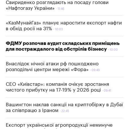
Свириденко розглядають на посаду голови
«Нафтогазу України»
11:46
«КазМунайГаз» планує наростити експорт нафти
в обхід росії на 31%
10:03
ФДМУ розпочав аудит складських приміщень
для постраждалого від обстрілів бізнесу
10:00
Внаслідок нічної атаки рф пошкоджено
розподільчі центри мережі «Фора»
09:49
СЕО «Київстар»: компанія очікує зростання
чистого прибутку на 17-19% у 2026 році
09:41
Вашингтон наклав санкції на криптобіржу в Дубаї
за співпрацю з Іраном
22:45
Експорт української агропродукції неминуче