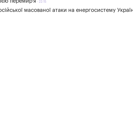
ією перемир'я
22:15
осійської масованої атаки на енергосистему Украї