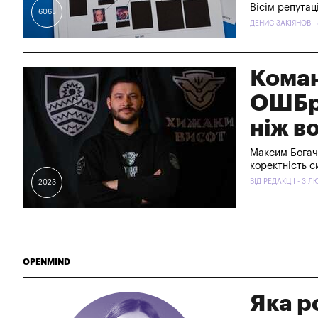
Вісім репутац
6065
ДЕНИС ЗАКІЯНОВ -
Коман
ОШБр:
ніж в
Максим Богачу
коректність с
ВІД РЕДАКЦІЇ - 3 
2023
OPENMIND
Яка р