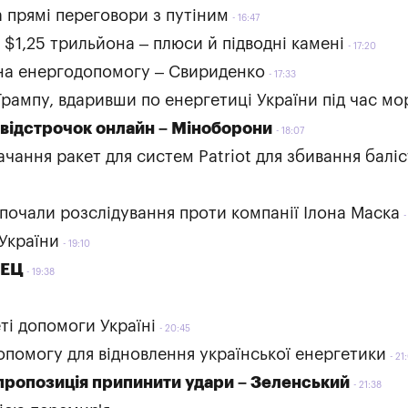
 прямі переговори з путіним
16:47
 $1,25 трильйона – плюси й підводні камені
17:20
 на енергодопомогу – Свириденко
17:33
рампу, вдаривши по енергетиці України під час мо
відстрочок онлайн – Міноборони
18:07
чання ракет для систем Patriot для збивання балі
 почали розслідування проти компанії Ілона Маска
України
19:10
ТЕЦ
19:38
ті допомоги Україні
20:45
помогу для відновлення української енергетики
21
 пропозиція припинити удари – Зеленський
21:38