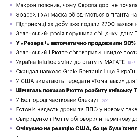
Макрон пояснив, чому Європа досі не почала
SpaceX і xAI Маска об’єднуються в гіганта на
Підприємці за добу вже подали 2700 заявок
Зеленський: росія порушила обіцянку, дану Т
У «Резерв+» автоматично продовжили 90% 
Зеленський і Рютте обговорили швидке поста
Україна ініціює зміни до статуту МАГАТЕ
18:45
Скандал навколо Grok: Британія і ще 8 країн
У США вимагають передати «Томагавки» для 
Шмигаль показав Рютте розбиту київську 
У Бєлгороді частковий блекаут
20:11
Естонія надасть дрони та ППО у новому паке
Свириденко і Рютте обговорили термінову до
Очікуємо на реакцію США, бо це була їхня