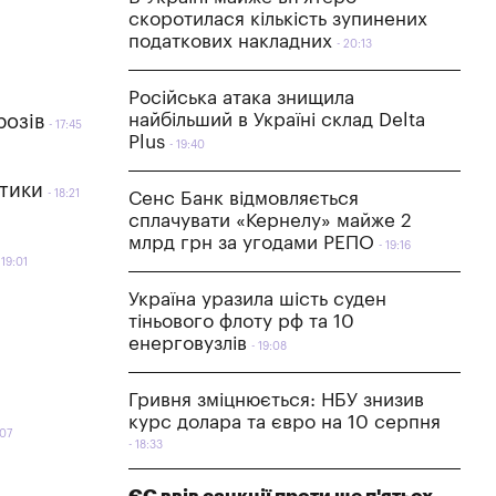
скоротилася кількість зупинених
податкових накладних
20:13
Російська атака знищила
найбільший в Україні склад Delta
розів
17:45
Plus
19:40
стики
18:21
Сенс Банк відмовляється
сплачувати «Кернелу» майже 2
млрд грн за угодами РЕПО
19:16
19:01
Україна уразила шість суден
тіньового флоту рф та 10
енерговузлів
19:08
Гривня зміцнюється: НБУ знизив
курс долара та євро на 10 серпня
:07
18:33