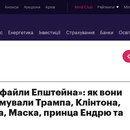
Анонси
Аукціони
Архів
Mind Club
Рейтинги
Mi
ес
Енергетика
Інвестиції
Страхування
Банки
Осві
«файли Епштейна»: як вони
мували Трампа, Клінтона,
а, Маска, принца Ендрю та