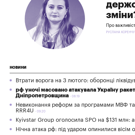
держс
зміни
Про важливіст
РУСЛАНА КОРЕНЧУК
НОВИНИ
Втрати ворога на 3 лютого: оборонці ліквіду
рф уночі масовано атакувала Україну раке
Дніпропетровщина
08:19
Невиконання реформ за програмами МВФ та Uk
RRR4U
09:20
Kyivstar Group оголосила SPO на $131 млн: 
Нічна атака рф: під ударом опинилися вісім 