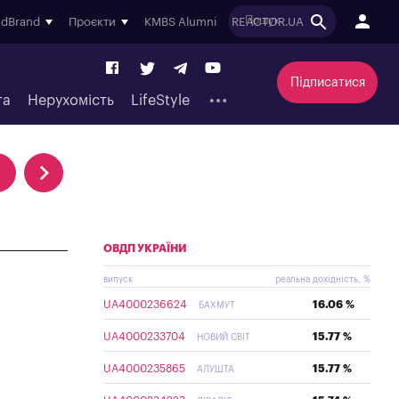
ndBrand
Проєкти
KMBS Alumni
REACTOR.UA
Підписатися
та
Нерухомість
LifeStyle
ОВДП УКРАЇНИ
випуск
реальна дохідність, %
UA4000236624
16.06 %
БАХМУТ
UA4000233704
15.77 %
НОВИЙ СВІТ
UA4000235865
15.77 %
АЛУШТА