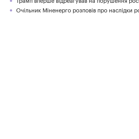
Трамп вперше відреагував на порушення рос
Очільник Міненерго розповів про наслідки р