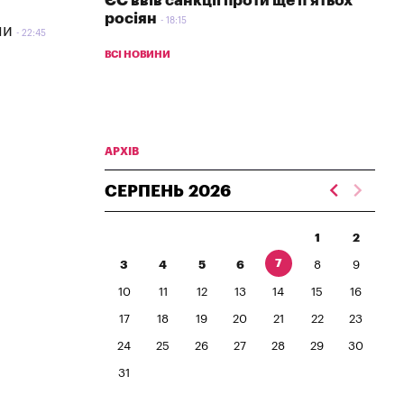
ЄС ввів санкції проти ще п'ятьох
росіян
18:15
ни
22:45
ВСІ НОВИНИ
АРХІВ
СЕРПЕНЬ
2026
1
2
7
3
4
5
6
8
9
10
11
12
13
14
15
16
17
18
19
20
21
22
23
24
25
26
27
28
29
30
31