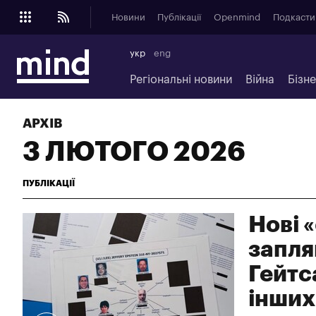
Новини
Публікації
Openmind
Подкасти
укр
eng
Регіональні новини
Війна
Бізн
АРХІВ
3 ЛЮТОГО 2026
ПУБЛІКАЦІЇ
Нові 
запля
Гейтс
інших