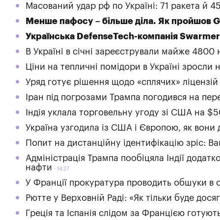
Масований удар рф по Україні: 71 ракета й 45
Менше пафосу – більше діла. Як пройшо
Українська DefenseTech-компанія Swarmer 
В Україні в січні зареєстрували майже 4800 
Ціни на тепличні помідори в Україні зросли 
Уряд готує рішення щодо «сплячих» ліцензій
Іран під погрозами Трампа погодився на пе
Індія уклала торговельну угоду зі США на $
Україна узгодила із США і Європою, як вони
Попит на дистанційну ідентифікацію зріс: Ba
Адміністрація Трампа пообіцяла Індії додатк
нафти
14:27
У Франції прокуратура проводить обшуки в о
Рютте у Верховній Раді: «Як тільки буде дося
Греція та Іспанія слідом за Францією готую