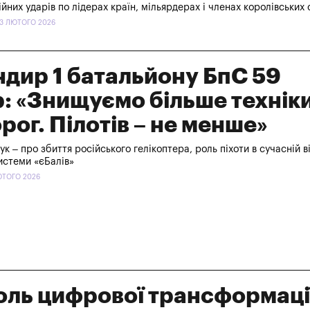
ійних ударів по лідерах країн, мільярдерах і членах королівських 
 3 ЛЮТОГО 2026
дир 1 батальйону БпС 59
 «Знищуємо більше техніки
орог. Пілотів – не менше»
к – про збиття російського гелікоптера, роль піхоти в сучасній ві
истеми «єБалів»
ЛЮТОГО 2026
оль цифрової трансформації