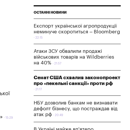
ОСТАННІ НОВИНИ
Експорт української агропродукції
неминуче скоротиться – Bloomberg
22:15
Атаки ЗСУ обвалили продажі
військових товарів на Wildberries
на 40%
21:57
Сенат США схвалив законопроект
про «пекельні санкції» проти рф
21:17
ької
НБУ дозволив банкам не визнавати
дефолт бізнесу, що постраждав від
атак рф
20:49
л»
15:29
В Україні майже вп'ятеро