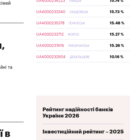
UA4000234223
15.74 %
ЛІВАДІЯ
сімей
UA4000233340
15.73 %
СКАДОВСЬК
UA4000235378
15.48 %
ГЕНІЧЕСЬК
UA4000233712
15.27 %
ФОРОС
,
UA4000237416
15.26 %
ЛИСИЧАНСЬК
UA4000232904
10.16 %
ДЕБАЛЬЦЕВЕ
йні та
Рейтинг надійності банків
України 2026
 в
Інвестиційний рейтинг – 2025