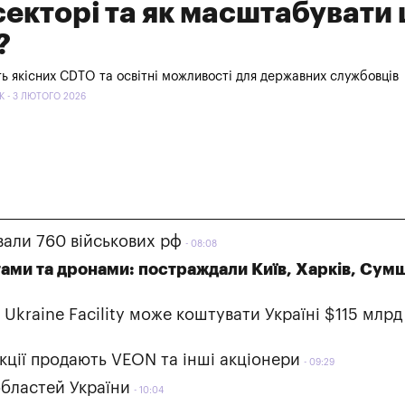
екторі та як масштабувати 
?
ь якісних CDTO та освітні можливості для державних службовців
 - 3 ЛЮТОГО 2026
вали 760 військових рф
08:08
тами та дронами: постраждали Київ, Харків, Сум
raine Facility може коштувати Україні $115 млрд
акції продають VEON та інші акціонери
09:29
областей України
10:04