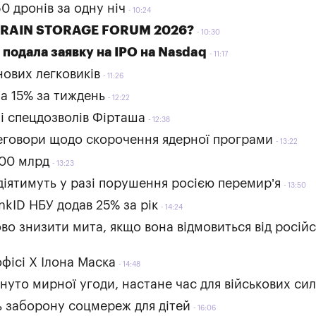
0 дронів за одну ніч
10:24
в GRAIN STORAGE FORUM 2026?
10:30
подала заявку на IPO на Nasdaq
11:17
нових легковиків
11:26
на 15% за тиждень
12:22
 і спецдозволів Фірташа
12:38
реговори щодо скорочення ядерної програми
13:22
500 млрд
13:23
 діятимуть у разі порушення росією перемир’я
13:50
nkID НБУ додав 25% за рік
14:24
ово знизити мита, якщо вона відмовиться від російс
фісі Х Ілона Маска
14:48
гнуто мирної угоди, настане час для військових си
ть заборону соцмереж для дітей
16:06