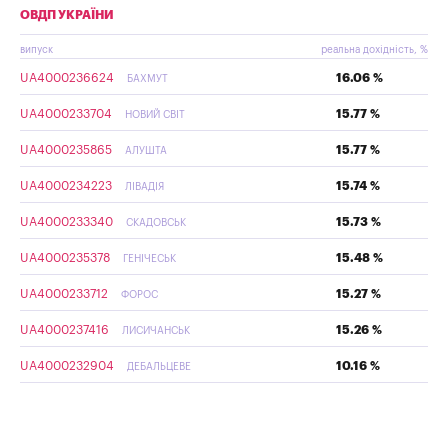
ОВДП УКРАЇНИ
випуск
реальна дохідність, %
UA4000236624
16.06 %
БАХМУТ
UA4000233704
15.77 %
НОВИЙ СВІТ
UA4000235865
15.77 %
АЛУШТА
UA4000234223
15.74 %
ЛІВАДІЯ
UA4000233340
15.73 %
СКАДОВСЬК
UA4000235378
15.48 %
ГЕНІЧЕСЬК
UA4000233712
15.27 %
ФОРОС
UA4000237416
15.26 %
ЛИСИЧАНСЬК
UA4000232904
10.16 %
ДЕБАЛЬЦЕВЕ