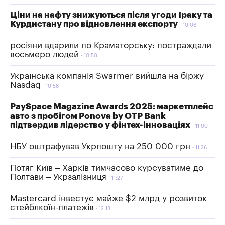
Ціни на нафту знижуються після угоди Іраку та
Курдистану про відновлення експорту
10:06
росіяни вдарили по Краматорську: постраждали
восьмеро людей
10:50
Українська компанія Swarmer вийшла на біржу
Nasdaq
10:58
PaySpace Magazine Awards 2025: маркетплейс
авто з пробігом Ponova by OTP Bank
підтвердив лідерство у фінтех-інноваціях
11:00
НБУ оштрафував Укрпошту на 250 000 грн
11:26
Потяг Київ – Харків тимчасово курсуватиме до
Полтави – Укрзалізниця
11:27
Mastercard інвестує майже $2 млрд у розвиток
стейблкоїн-платежів
12:13