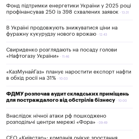
Фонд підтримки енергетики України у 2025 році
профінансував 250 із 398 схвалених заявок
13:31
В Україні продовжують знижуватися ціни на
фуражну кукурудзу нового врожаю
12:43
Свириденко розглядають на посаду голови
«Нафтогазу України»
11:46
«КазМунайГаз» планує наростити експорт нафти
в обхід росії на 31%
10:03
ФДМУ розпочав аудит складських приміщень
для постраждалого від обстрілів бізнесу
10:00
Внаслідок нічної атаки рф пошкоджено
розподільчі центри мережі «Фора»
09:49
СЕО «Київстар»: компанія очікує зростання