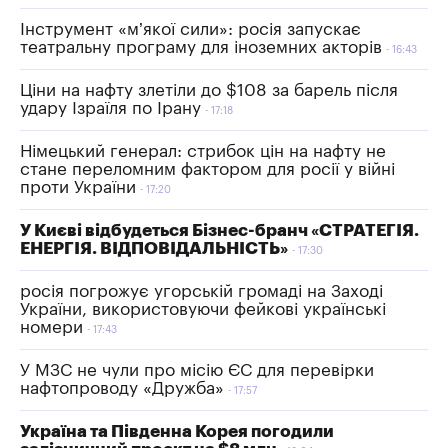
Інструмент «м’якої сили»: росія запускає
театральну програму для іноземних акторів
16:43
Ціни на нафту злетіли до $108 за барель після
удару Ізраїля по Ірану
17:18
Німецький генерал: стрибок цін на нафту не
стане переломним фактором для росії у війні
проти України
17:20
У Києві відбудеться Бізнес-бранч «СТРАТЕГІЯ.
ЕНЕРГІЯ. ВІДПОВІДАЛЬНІСТЬ»
17:30
росія погрожує угорській громаді на Заході
України, використовуючи фейкові українські
номери
17:43
У МЗС не чули про місію ЄС для перевірки
нафтопроводу «Дружба»
17:57
Україна та Південна Корея погодили