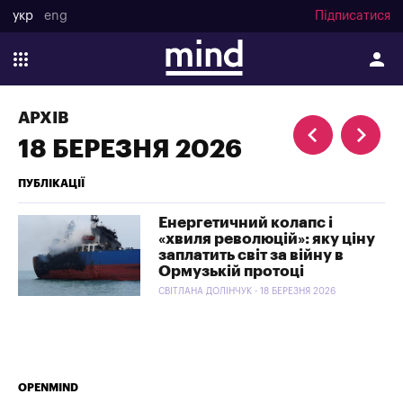
укр
eng
Підписатися
АРХІВ
18 БЕРЕЗНЯ 2026
ПУБЛІКАЦІЇ
Енергетичний колапс і
«хвиля революцій»: яку ціну
заплатить світ за війну в
Ормузькій протоці
СВІТЛАНА ДОЛІНЧУК - 18 БЕРЕЗНЯ 2026
OPENMIND