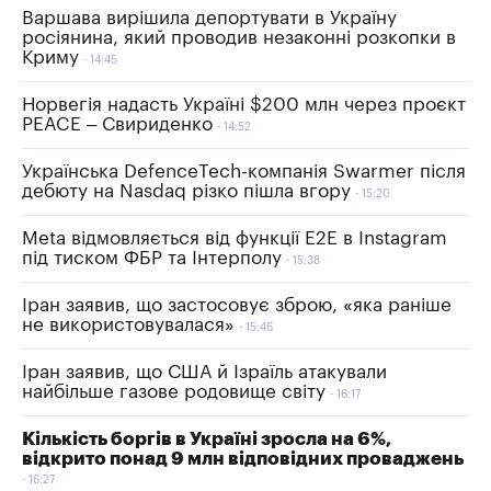
Варшава вирішила депортувати в Україну
росіянина, який проводив незаконні розкопки в
Криму
14:45
Норвегія надасть Україні $200 млн через проєкт
PEACE – Свириденко
14:52
Українська DefenceTech-компанія Swarmer після
дебюту на Nasdaq різко пішла вгору
15:20
Meta відмовляється від функції E2E в Instagram
під тиском ФБР та Інтерполу
15:38
Іран заявив, що застосовує зброю, «яка раніше
не використовувалася»
15:46
Іран заявив, що США й Ізраїль атакували
найбільше газове родовище світу
16:17
Кількість боргів в Україні зросла на 6%,
відкрито понад 9 млн відповідних проваджень
16:27