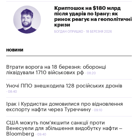
Криптошок на $180 млрд
після ударів по Ірану: як
ринок реагує на геополітичні
кризи
БОГДАН ОПРИШКО - 18 БЕРЕЗНЯ 2026
НОВИНИ
Втрати ворога на 18 березня: оборонці
ліквідували 1710 військових рф
08:20
Уночі ППО знешкодила 128 російських дронів
08:40
Ірак і Курдистан домовилися про відновлення
експорту нафти через Туреччину
09:10
США можуть пом'якшити санкції проти
Венесуели для збільшення видобутку нафти –
Bloomberg
09:40