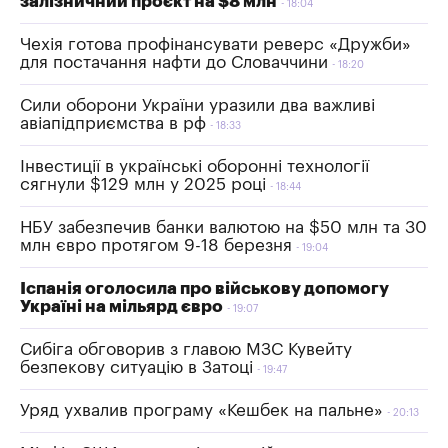
залізничний проєкт на $8 млн
18:04
Чехія готова профінансувати реверс «Дружби»
для постачання нафти до Словаччини
18:20
Сили оборони України уразили два важливі
авіапідприємства в рф
18:33
Інвестиції в українські оборонні технології
сягнули $129 млн у 2025 році
18:44
НБУ забезпечив банки валютою на $50 млн та 30
млн євро протягом 9-18 березня
19:04
Іспанія оголосила про військову допомогу
Україні на мільярд євро
19:07
Сибіга обговорив з главою МЗС Кувейту
безпекову ситуацію в Затоці
19:47
Уряд ухвалив програму «Кешбек на пальне»
20:13