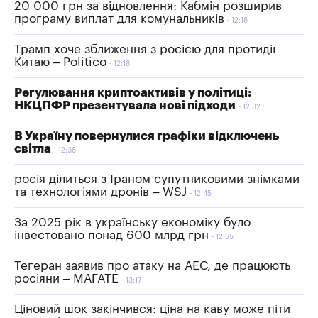
20 000 грн за відновлення: Кабмін розширив
програму виплат для комунальників
12:18
Трамп хоче зближення з росією для протидії
Китаю – Politico
12:18
Регулювання криптоактивів у політиці:
НКЦПФР презентувала нові підходи
12:32
В Україну повернулися графіки відключень
світла
12:38
росія ділиться з Іраном супутниковими знімками
та технологіями дронів – WSJ
12:45
За 2025 рік в українську економіку було
інвестовано понад 600 млрд грн
12:55
Тегеран заявив про атаку на АЕС, де працюють
росіяни – МАГАТЕ
13:17
Ціновий шок закінчився: ціна на каву може піти