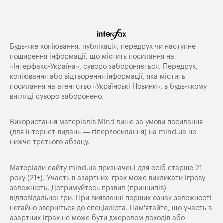
Будь-яке копiювання, публiкацiя, передрук чи наступне
поширення iнформацiї, що мiстить посилання на
«Iнтерфакс-Україна», суворо забороняється. Передрук,
копіювання або відтворення інформації, яка містить
посилання на агентство «Українські Новини», в будь-якому
вигляді суворо заборонено.
Використання матеріалів Mind лише за умови посилання
(для інтернет-видань — гіперпосилання) на
mind.ua
не
нижче третього абзацу.
Матеріали сайту mind.ua призначені для осіб старше 21
року (21+). Участь в азартних іграх може викликати ігрову
залежність. Дотримуйтесь правил (принципів)
відповідальної гри. При виявленні перших ознак залежності
негайно зверніться до спеціаліста. Пам'ятайте, що участь в
азартних іграх не може бути джерелом доходів або