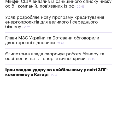
Мінфін США видалив із санкційного списку низку
осіб і компаній, пов'язаних із рф
20:45
Уряд розробляє нову програму кредитування
енергопроєктів для великого і середнього
бізнесу
21:12
Глави МЗС України та Ботсвани обговорили
двосторонні відносини
21:46
Єгипетська влада скорочує роботу бізнесу та
освітлення на тлі енергетичної кризи
22:15
Іран завдав удару по найбільшому у світі ЗПГ-
комплексу в Катарі
22:45