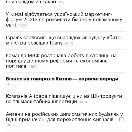
вниз слідом за какао
13:20
У Києві відбудеться український маркетинг-
форум 2026: як розвивати бізнес у поламаному
світі
13:30
Ізраїль оголосив, що внаслідок авіаудару вбито
міністра розвідки Ірану
13:42
Команда МВФ розпочала роботу в столиці: на
порядку денному реформи та економічна
політика
13:52
Бізнес на товарах з Китаю — корисні поради
14:00
Компанія Alibaba підвищує ціни на ШІ-продукти
на тлі масштабних інвестицій
14:01
Антени на російських дипломатичних будівлях у
Відні призначені для перехоплення сигналів – FT
14:15