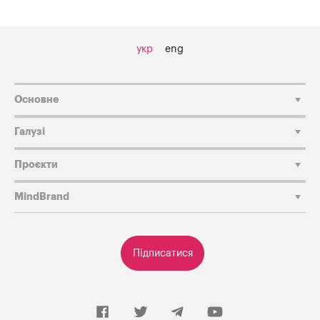
укр
eng
Основне
Галузі
Проєкти
MindBrand
Підписатися