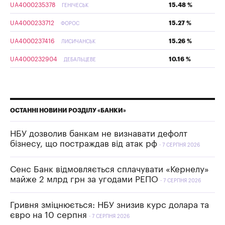
UA4000235378
15.48 %
ГЕНІЧЕСЬК
UA4000233712
15.27 %
ФОРОС
UA4000237416
15.26 %
ЛИСИЧАНСЬК
UA4000232904
10.16 %
ДЕБАЛЬЦЕВЕ
ОСТАННІ НОВИНИ РОЗДІЛУ «БАНКИ»
НБУ дозволив банкам не визнавати дефолт
бізнесу, що постраждав від атак рф
7 СЕРПНЯ 2026
Сенс Банк відмовляється сплачувати «Кернелу»
майже 2 млрд грн за угодами РЕПО
7 СЕРПНЯ 2026
Гривня зміцнюється: НБУ знизив курс долара та
євро на 10 серпня
7 СЕРПНЯ 2026