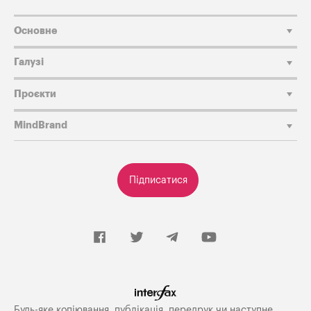
Основне
Галузі
Проєкти
MindBrand
Підписатися
Будь-яке копiювання, публiкацiя, передрук чи наступне