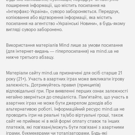
поширення iнформацiї, що мiстить посилання на
«Iнтерфакс-Україна», суворо забороняється. Передрук,
копіювання або відтворення інформації, яка містить
посилання на агентство «Українські Новини», в будь-якому
вигляді суворо заборонено.
Використання матеріалів Mind лише за умови посилання
(для інтернет-видань — гіперпосилання) на
mind.ua
не
нижче третього абзацу.
Матеріали сайту mind.ua призначені для осіб старше 21
року (21+). Участь в азартних іграх може викликати ігрову
залежність. Дотримуйтесь правил (принципів)
відповідальної гри. При виявленні перших ознак залежності
негайно зверніться до спеціаліста. Пам'ятайте, що участь в
азартних іграх не може бути джерелом доходів або
альтернативою роботі. Інформаційний ресурс mind.ua не
проводить ігри на реальні та/або віртуальні гроші, також
сайт не приймає ні в якій формі оплату ставок та інших
платежів, які пов’язані/можуть бути пов’язані з азартними
іграми, букмекерами чи тоталізаторами. Будь-які