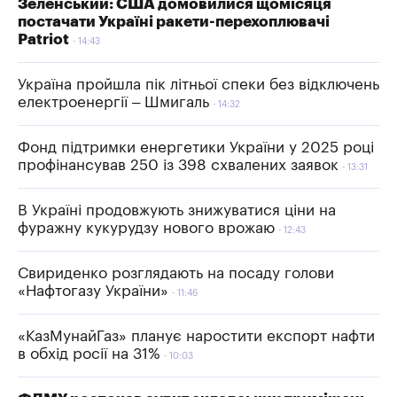
Зеленський: США домовилися щомісяця
постачати Україні ракети-перехоплювачі
Patriot
14:43
Україна пройшла пік літньої спеки без відключень
електроенергії – Шмигаль
14:32
Фонд підтримки енергетики України у 2025 році
профінансував 250 із 398 схвалених заявок
13:31
В Україні продовжують знижуватися ціни на
фуражну кукурудзу нового врожаю
12:43
Свириденко розглядають на посаду голови
«Нафтогазу України»
11:46
«КазМунайГаз» планує наростити експорт нафти
в обхід росії на 31%
10:03