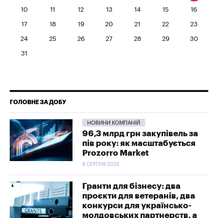
10
11
12
13
14
15
16
17
18
19
20
21
22
23
24
25
26
27
28
29
30
31
ГОЛОВНЕ ЗА ДОБУ
НОВИНИ КОМПАНІЙ
96,3 млрд грн закупівель за
пів року: як масштабується
Prozorro Market
8 СЕРПНЯ 2026
Гранти для бізнесу: два
проєкти для ветеранів, два
конкурси для українсько-
молдовських партнерств, а