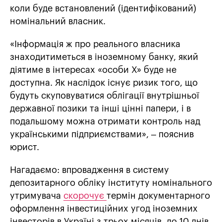
коли буде встановлений (ідентифікований)
номінальний власник.
«Інформація ж про реального власника
знаходитиметься в іноземному банку, який
діятиме в інтересах «особи X» буде не
доступна. Як наслідок існує ризик того, що
будуть скуповуватися облігації внутрішньої
державної позики та інші цінні папери, і в
подальшому можна отримати контроль над
українськими підприємствами», – пояснив
юрист.
Нагадаємо: впровадження в систему
депозитарного обліку інституту номінального
утримувача
скорочує
термін документарного
оформлення інвестиційних угод іноземних
інвесторів в Україні з трьох місяців до 10 днів.