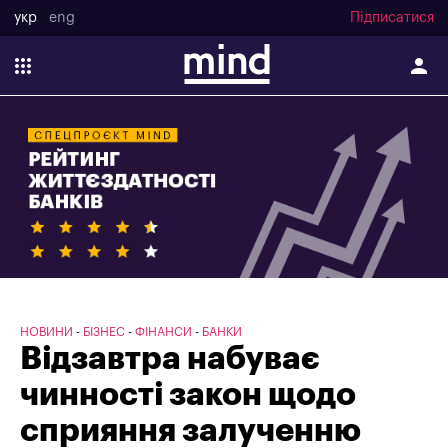
укр
eng
Підписатися
НОВИНИ
БІЗНЕС
ФІНАНСИ
БАНКИ
Відзавтра набуває
чинності закон щодо
сприяння залученню