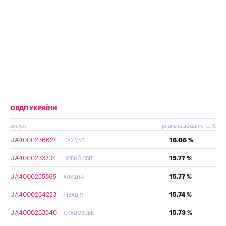
ОВДП УКРАЇНИ
випуск
реальна дохідність, %
UA4000236624
16.06 %
БАХМУТ
UA4000233704
15.77 %
НОВИЙ СВІТ
UA4000235865
15.77 %
АЛУШТА
UA4000234223
15.74 %
ЛІВАДІЯ
UA4000233340
15.73 %
СКАДОВСЬК