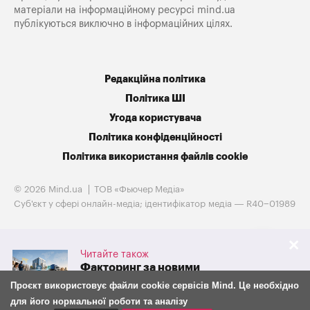
матеріали на інформаційному ресурсі mind.ua
публікуються виключно в інформаційних цілях.
Редакційна політика
Політика ШІ
Угода користувача
Політика конфіденційності
Політика використання файлів cookie
© 2026 Mind.ua
ТОВ «Фьючер Медiа»
Cуб'єкт у сфері онлайн-медіа; ідентифікатор медіа — R40−01989
Читайте також
Факторинг за новими
правилами: що з 30 липня
Проєкт використовує файли cookie сервісів Mind. Це необхідно
змінилося для бізнесу та
для його нормальної роботи та аналізу
фінансових компаній