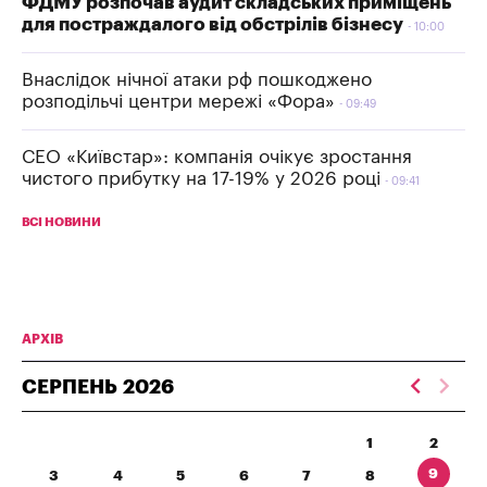
ФДМУ розпочав аудит складських приміщень
для постраждалого від обстрілів бізнесу
10:00
Внаслідок нічної атаки рф пошкоджено
розподільчі центри мережі «Фора»
09:49
СЕО «Київстар»: компанія очікує зростання
чистого прибутку на 17-19% у 2026 році
09:41
ВСІ НОВИНИ
АРХІВ
СЕРПЕНЬ
2026
1
2
9
3
4
5
6
7
8