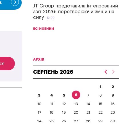
є
JT Group представила інтегрований
звіт 2026: перетворюючи зміни на
силу
12:00
ВСІ НОВИНИ
АРХІВ
ся
СЕРПЕНЬ
2026
1
2
6
3
4
5
7
8
9
10
11
12
13
14
15
16
17
18
19
20
21
22
23
24
25
26
27
28
29
30