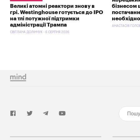
Великі атомні реактори знову в
бізнесом 
грі. Westinghouse готується до IPO
постачанн
на тлі потужної підтримки
необхідно
адміністрації Трампа
АНАСТАСІЯ ГОЛОВ
СВІТЛАНА ДОЛІНЧУК - 6 СЕРПНЯ 2026