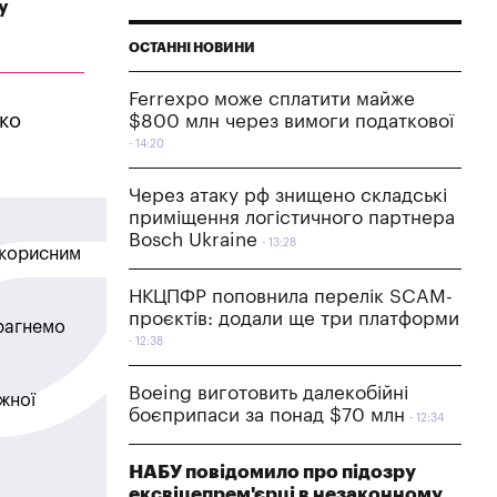
у
ОСТАННІ НОВИНИ
Ferrexpo може сплатити майже
ько
$800 млн через вимоги податкової
14:20
Через атаку рф знищено складські
приміщення логістичного партнера
Bosch Ukraine
13:28
в корисним
НКЦПФР поповнила перелік SCAM-
проєктів: додали ще три платформи
прагнемо
12:38
Boeing виготовить далекобійні
жної
боєприпаси за понад $70 млн
12:34
НАБУ повідомило про підозру
ексвіцепрем'єрці в незаконному