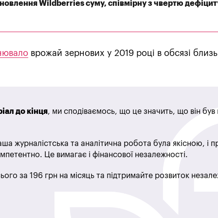
дновлення Wildberries суму, співмірну з чвертю дефіцит
нювало
врожай зернових у 2019 році в обсязі близ
іал до кінця
, ми сподіваємось, що це значить, що він бу
ша журналістська та аналітична робота була якісною, і 
мпетентно. Це вимагає і фінансової незалежності.
ього за 196 грн на місяць та підтримайте розвиток незале