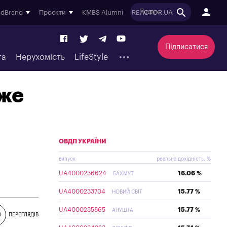
ndBrand
Проєкти
KMBS Alumni
REACTOR.UA
Підписатися
та
Нерухомість
LifeStyle
оже
ОВДП УКРАЇНИ
випуск
реальна дохідність, %
UA4000236624
16.06 %
БАХМУТ
UA4000233704
15.77 %
НОВИЙ СВІТ
UA4000235865
15.77 %
АЛУШТА
8
ПЕРЕГЛЯДІВ