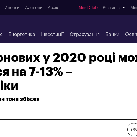
Анонси
Аукціони
Архів
Mind Club
Рейтинги
Mi
ес
Енергетика
Інвестиції
Страхування
Банки
Осві
нових у 2020 році м
я на 7-13% –
іки
лн тонн збіжжя
279