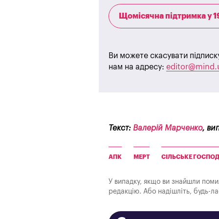
Щомісячна підтримка у 1
Ви можете скасувати підписк
нам на адресу:
editor@mind.
Текст:
Валерій Марченко
, ви
АПК
МЕРТ
СІЛЬСЬКЕ ГОСПО
У випадку, якщо ви знайшли помилк
редакцію. Або надішліть, будь-л