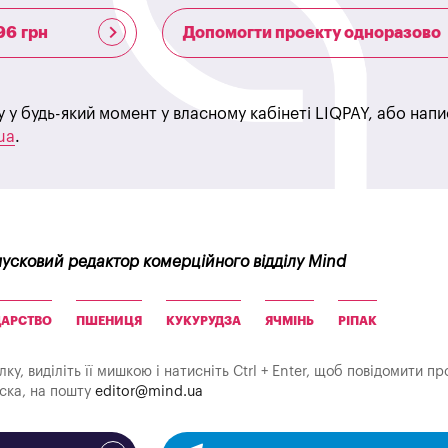
96 грн
Допомогти проекту одноразово
у у будь-який момент у власному кабінеті LIQPAY, або нап
ua
.
пусковий редактор комерційного відділу Mind
ДАРСТВО
ПШЕНИЦЯ
КУКУРУДЗА
ЯЧМІНЬ
РІПАК
у, виділіть її мишкою і натисніть Ctrl + Enter, щоб повідомити пр
аска, на пошту
editor@mind.ua