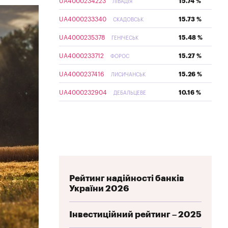
UA4000234223
15.74 %
ЛІВАДІЯ
UA4000233340
15.73 %
СКАДОВСЬК
UA4000235378
15.48 %
ГЕНІЧЕСЬК
UA4000233712
15.27 %
ФОРОС
UA4000237416
15.26 %
ЛИСИЧАНСЬК
UA4000232904
10.16 %
ДЕБАЛЬЦЕВЕ
Рейтинг надійності банків
України 2026
Інвестиційний рейтинг – 2025