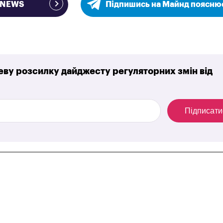
e NEWS
Підпишись на Майнд поясню
ву розсилку дайджесту регуляторних змін від
Підписати