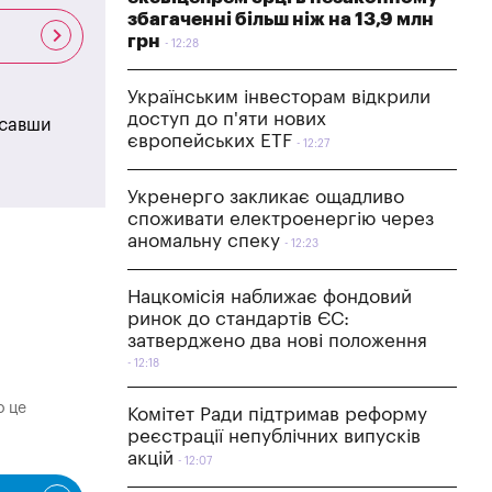
збагаченні більш ніж на 13,9 млн
грн
12:28
Українським інвесторам відкрили
доступ до п'яти нових
исавши
європейських ETF
12:27
Укренерго закликає ощадливо
споживати електроенергію через
аномальну спеку
12:23
Нацкомісія наближає фондовий
ринок до стандартів ЄС:
затверджено два нові положення
12:18
о це
Комітет Ради підтримав реформу
реєстрації непублічних випусків
акцій
12:07