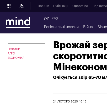
Новини
Публікації
Openmind
Подкасти
укр
eng
Регіональні новини
Війна
Бізн
Врожай зер
НОВИНИ
скоротитис
АГРО
ЕКОНОМІКА
Мінеконом
Очікується збір 65-70 м
24 ЛЮТОГО 2020, 16:15