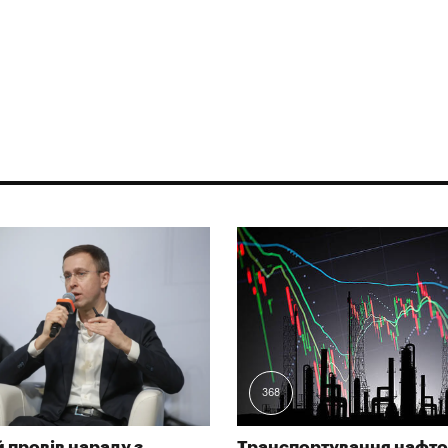
368
 провів нараду з
Транспортування нафто