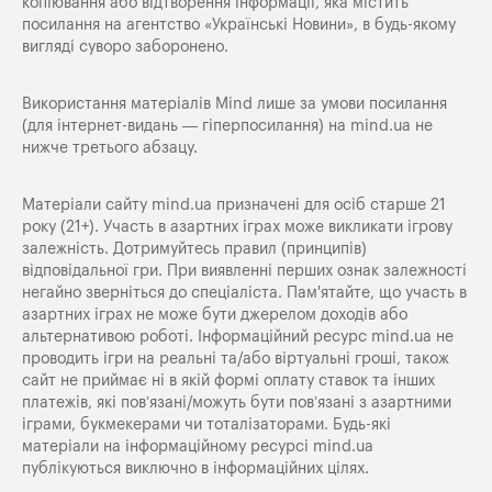
копіювання або відтворення інформації, яка містить
посилання на агентство «Українські Новини», в будь-якому
вигляді суворо заборонено.
Використання матеріалів Mind лише за умови посилання
(для інтернет-видань — гіперпосилання) на
mind.ua
не
нижче третього абзацу.
Матеріали сайту mind.ua призначені для осіб старше 21
року (21+). Участь в азартних іграх може викликати ігрову
залежність. Дотримуйтесь правил (принципів)
відповідальної гри. При виявленні перших ознак залежності
негайно зверніться до спеціаліста. Пам'ятайте, що участь в
азартних іграх не може бути джерелом доходів або
альтернативою роботі. Інформаційний ресурс mind.ua не
проводить ігри на реальні та/або віртуальні гроші, також
сайт не приймає ні в якій формі оплату ставок та інших
платежів, які пов’язані/можуть бути пов’язані з азартними
іграми, букмекерами чи тоталізаторами. Будь-які
матеріали на інформаційному ресурсі mind.ua
публікуються виключно в інформаційних цілях.