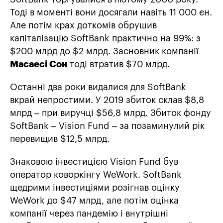
Тоді в моменті вони досягали навіть 11 000 єн.
Але потім крах доткомів обрушив
капіталізацію SoftBank практично на 99%: з
$200 млрд до $2 млрд. Засновник компанії
Масаесі Сон
тоді втратив $70 млрд.
Останні два роки видалися для SoftBank
вкрай непростими. У 2019 збиток склав $8,8
млрд – при виручці $56,8 млрд. Збиток фонду
SoftBank – Vision Fund – за позаминулий рік
перевищив $12,5 млрд.
Знаковою інвестицією Vision Fund був
оператор коворкінгу WeWork. SoftBank
щедрими інвестиціями розігнав оцінку
WeWork до $47 млрд, але потім оцінка
компанії через пандемію і внутрішні