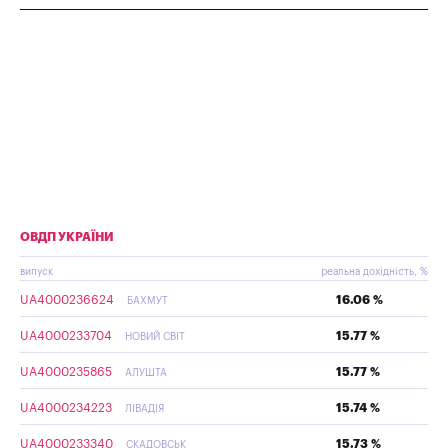
ОВДП УКРАЇНИ
випуск
реальна дохідність, %
UA4000236624
16.06 %
БАХМУТ
UA4000233704
15.77 %
НОВИЙ СВІТ
UA4000235865
15.77 %
АЛУШТА
UA4000234223
15.74 %
ЛІВАДІЯ
UA4000233340
15.73 %
СКАДОВСЬК