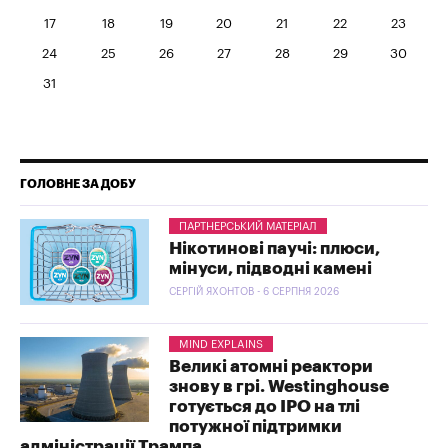
17
18
19
20
21
22
23
24
25
26
27
28
29
30
31
ГОЛОВНЕ ЗА ДОБУ
ПАРТНЕРСЬКИЙ МАТЕРІАЛ
Нікотинові паучі: плюси,
мінуси, підводні камені
СЕРГІЙ ЯХОНТОВ - 6 СЕРПНЯ 2026
MIND EXPLAINS
Великі атомні реактори
знову в грі. Westinghouse
готується до IPO на тлі
потужної підтримки
адміністрації Трампа