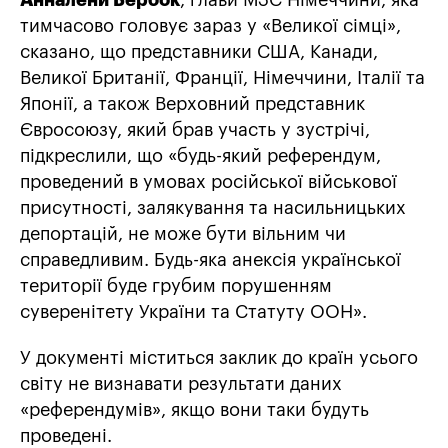
Анналени Бербок
, глави МЗС Німеччини, яка
тимчасово головує зараз у «Великої сімці»,
сказано, що представники США, Канади,
Великої Британії, Франції, Німеччини, Італії та
Японії, а також Верховний представник
Євросоюзу, який брав участь у зустрічі,
підкреслили, що «будь-який референдум,
проведений в умовах російської військової
присутності, залякування та насильницьких
депортацій, не може бути вільним чи
справедливим. Будь-яка анексія української
території буде грубим порушенням
суверенітету України та Статуту ООН».
У документі міститься заклик до країн усього
світу не визнавати результати даних
«референдумів», якщо вони таки будуть
проведені.