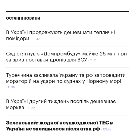
ОСТАННІ НОВИНИ
В Україні продовжують дешевшати тепличні
помідори
12:42
Суд стягнув з «Домпромбуду» майже 25 млн грн
за зрив поставки дронів для ЗСУ
11:41
Туреччина закликала Україну та рф запровадити
мораторій на удари по суднах у Чорному морі
11:36
В Україні другий тиждень поспіль дешевшає
морква
10:32
Зеленський: жодної неушкодженої ТЕС в
Україні не залишилося після атак рф
09:42