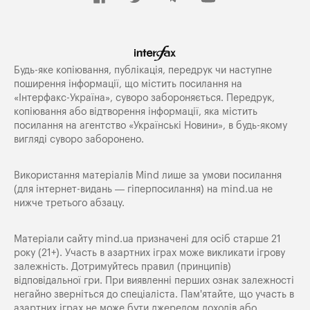
Будь-яке копiювання, публiкацiя, передрук чи наступне
поширення iнформацiї, що мiстить посилання на
«Iнтерфакс-Україна», суворо забороняється. Передрук,
копіювання або відтворення інформації, яка містить
посилання на агентство «Українські Новини», в будь-якому
вигляді суворо заборонено.
Використання матеріалів Mind лише за умови посилання
(для інтернет-видань — гіперпосилання) на
mind.ua
не
нижче третього абзацу.
Матеріали сайту mind.ua призначені для осіб старше 21
року (21+). Участь в азартних іграх може викликати ігрову
залежність. Дотримуйтесь правил (принципів)
відповідальної гри. При виявленні перших ознак залежності
негайно зверніться до спеціаліста. Пам'ятайте, що участь в
азартних іграх не може бути джерелом доходів або