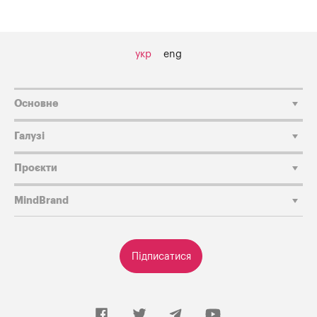
укр
eng
Основне
Галузі
Проєкти
MindBrand
Підписатися