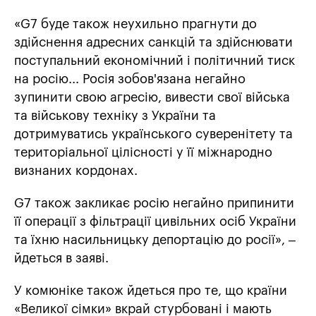
«G7 буде також неухильно прагнути до
здійснення адресних санкцій та здійснювати
поступальний економічний і політичний тиск
на росію... Росія зобов'язана негайно
зупинити свою агресію, вивести свої війська
та військову техніку з України та
дотримуватись українського суверенітету та
територіальної цілісності у її міжнародно
визнаних кордонах.
G7 також закликає росію негайно припинити
її операції з фільтрації цивільних осіб України
та їхню насильницьку депортацію до росії», –
йдеться в заяві.
У комюніке також йдеться про те, що країни
«Великої сімки» вкрай стурбовані і мають