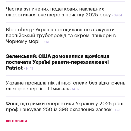
Частка зупинених податкових накладних
скоротилася вчетверо з початку 2025 року
09:34
Bloomberg: Україна погодилася не атакувати
Каспійський трубопровід та окремі танкери в
Чорному морі
14:51
Зеленський: США домовилися щомісяця
постачати Україні ракети-перехоплювачі
Patriot
14:43
Україна пройшла пік літньої спеки без відключень
електроенергії – Шмигаль
14:32
Фонд підтримки енергетики України у 2025 році
профінансував 250 із 398 схвалених заявок
13:31
ВСІ НОВИНИ