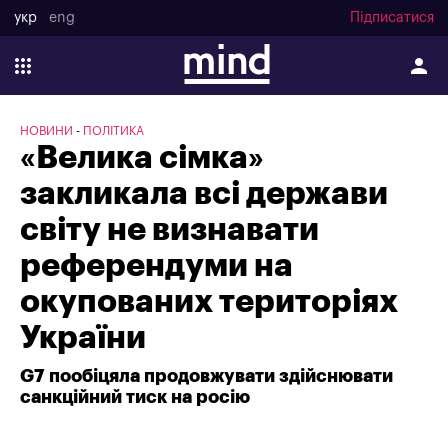
укр
eng
Підписатися
НОВИНИ
ПОЛІТИКА
«Велика сімка»
закликала всі держави
світу не визнавати
референдуми на
окупованих територіях
України
G7 пообіцяла продовжувати здійснювати
санкційний тиск на росію