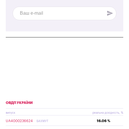
ОВДП УКРАЇНИ
випуск
реальна дохідність, %
UA4000236624
16.06 %
БАХМУТ