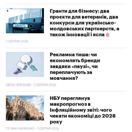
Гранти для бізнесу: два
проєкти для ветеранів, два
конкурси для українсько-
молдовських партнерств, а
також інновації і ясла
7 СЕРПНЯ 2026
Рекламна тиша: чи
економлять бренди
завдяки «паузі», чи
переплачують за
мовчання?
ЄВГЕН ЛЕВЧЕНКО - 7 СЕРПНЯ 2026
НБУ переглянув
макропрогноз в
Інфляційному звіті: чого
чекати економіці до 2028
року
ТЕТЯНА НАУМЕНКО - 7 СЕРПНЯ 2026