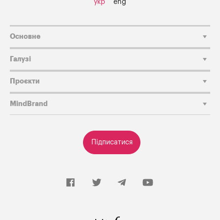
укр
eng
Основне
Галузі
Проєкти
MindBrand
Підписатися