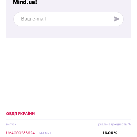
Mind.ua!
ОВДП УКРАЇНИ
випуск
реальна дохідність, %
UA4000236624
16.06 %
БАХМУТ