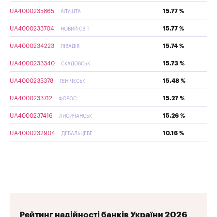
UA4000235865
15.77 %
АЛУШТА
UA4000233704
15.77 %
НОВИЙ СВІТ
UA4000234223
15.74 %
ЛІВАДІЯ
UA4000233340
15.73 %
СКАДОВСЬК
UA4000235378
15.48 %
ГЕНІЧЕСЬК
UA4000233712
15.27 %
ФОРОС
UA4000237416
15.26 %
ЛИСИЧАНСЬК
UA4000232904
10.16 %
ДЕБАЛЬЦЕВЕ
Рейтинг надійності банків України 2026