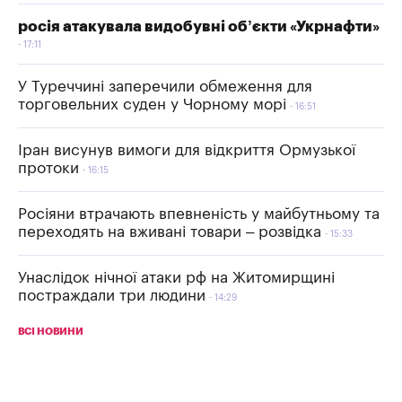
росія атакувала видобувні об’єкти «Укрнафти»
17:11
У Туреччині заперечили обмеження для
торговельних суден у Чорному морі
16:51
Іран висунув вимоги для відкриття Ормузької
протоки
16:15
Росіяни втрачають впевненість у майбутньому та
переходять на вживані товари – розвідка
15:33
Унаслідок нічної атаки рф на Житомирщині
постраждали три людини
14:29
ВСІ НОВИНИ