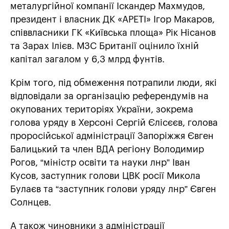
металургійної компанії Іскандер Махмудов,
президент і власник ДК «АРЕТІ» Ігор Макаров,
співвласники ГК «Київська площа» Рік Нісанов
та Зарах Ілієв. МЗС Британії оцінило їхній
капітал загалом у 6,3 млрд фунтів.
Крім того, під обмеження потрапили люди, які
відповідали за організацію референдумів на
окупованих територіях України, зокрема
голова уряду в Херсоні Сергій Єлісєєв, голова
проросійської адміністрації Запоріжжя Євген
Балицький та член ВДА регіону Володимир
Рогов, “міністр освіти та науки лнр” Іван
Кусов, заступник голови ЦВК росії Микола
Булаєв та “заступник голови уряду лнр” Євген
Солнцев.
А також чиновники з адміністрації