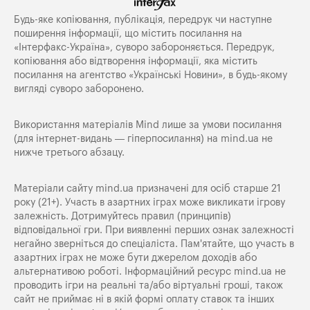
Будь-яке копiювання, публiкацiя, передрук чи наступне
поширення iнформацiї, що мiстить посилання на
«Iнтерфакс-Україна», суворо забороняється. Передрук,
копіювання або відтворення інформації, яка містить
посилання на агентство «Українські Новини», в будь-якому
вигляді суворо заборонено.
Використання матеріалів Mind лише за умови посилання
(для інтернет-видань — гіперпосилання) на
mind.ua
не
нижче третього абзацу.
Матеріали сайту mind.ua призначені для осіб старше 21
року (21+). Участь в азартних іграх може викликати ігрову
залежність. Дотримуйтесь правил (принципів)
відповідальної гри. При виявленні перших ознак залежності
негайно зверніться до спеціаліста. Пам'ятайте, що участь в
азартних іграх не може бути джерелом доходів або
альтернативою роботі. Інформаційний ресурс mind.ua не
проводить ігри на реальні та/або віртуальні гроші, також
сайт не приймає ні в якій формі оплату ставок та інших