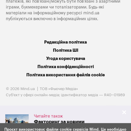
платежів, які пов’язані/можуть бути пов’язані з азартними
іграми, букмекерами чи тоталізаторами. Будь-які
матеріали на інформаційному ресурсі mind.ua
публікуються виключно в інформаційних цілях.
Редакційна політика
Політика ШІ
Угода користувача
Політика конфіденційності
Політика використання файлів cookie
© 2026 Mind.ua
ТОВ «Фьючер Медiа»
Cуб'єкт у сфері онлайн-медіа; ідентифікатор медіа — R40−01989
Читайте також
Факторинг за новими
правилами: що з 30 липня
Проєкт використовує файли cookie сервісів Mind. Це необхідно