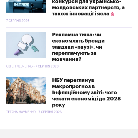
конкурси для українсько-
молдовських партнерств, а
також інновації і ясла
7 СЕРПНЯ 2026
Рекламна тиша: чи
економлять бренди
завдяки «паузі», чи
переплачують за
мовчання?
ЄВГЕН ЛЕВЧЕНКО - 7 СЕРПНЯ 2026
НБУ переглянув
макропрогноз в
Інфляційному звіті: чого
чекати економіці до 2028
року
ТЕТЯНА НАУМЕНКО - 7 СЕРПНЯ 2026