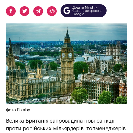
Додати Mind як
бажане джерело в
Google
фото Pixaby
Велика Британія запровадила нові санкції
проти російських мільярдерів, топменеджерів