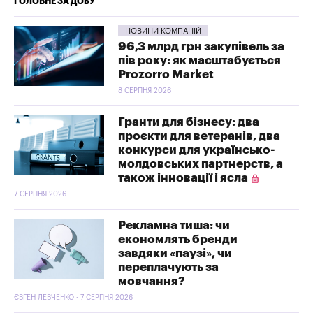
ГОЛОВНЕ ЗА ДОБУ
НОВИНИ КОМПАНІЙ
96,3 млрд грн закупівель за
пів року: як масштабується
Prozorro Market
8 СЕРПНЯ 2026
Гранти для бізнесу: два
проєкти для ветеранів, два
конкурси для українсько-
молдовських партнерств, а
також інновації і ясла
7 СЕРПНЯ 2026
Рекламна тиша: чи
економлять бренди
завдяки «паузі», чи
переплачують за
мовчання?
ЄВГЕН ЛЕВЧЕНКО - 7 СЕРПНЯ 2026