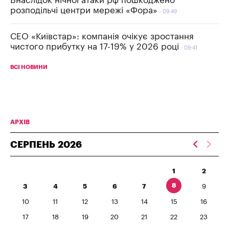
Внаслідок нічної атаки рф пошкоджено
розподільчі центри мережі «Фора»
09:49
СЕО «Київстар»: компанія очікує зростання
чистого прибутку на 17-19% у 2026 році
09:41
ВСІ НОВИНИ
АРХІВ
СЕРПЕНЬ
2026
1
2
8
3
4
5
6
7
9
10
11
12
13
14
15
16
17
18
19
20
21
22
23