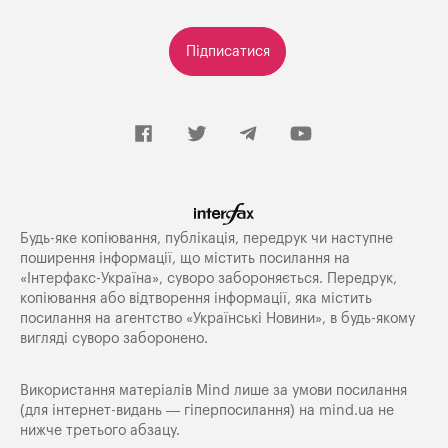
Підписатися
Будь-яке копiювання, публiкацiя, передрук чи наступне
поширення iнформацiї, що мiстить посилання на
«Iнтерфакс-Україна», суворо забороняється. Передрук,
копіювання або відтворення інформації, яка містить
посилання на агентство «Українські Новини», в будь-якому
вигляді суворо заборонено.
Використання матеріалів Mind лише за умови посилання
(для інтернет-видань — гіперпосилання) на
mind.ua
не
нижче третього абзацу.