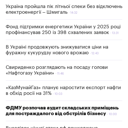
Україна пройшла пік літньої спеки без відключень
електроенергії – Шмигаль
14:32
Фонд підтримки енергетики України у 2025 році
профінансував 250 із 398 схвалених заявок
13:31
В Україні продовжують знижуватися ціни на
фуражну кукурудзу нового врожаю
12:43
Свириденко розглядають на посаду голови
«Нафтогазу України»
11:46
«КазМунайГаз» планує наростити експорт нафти
в обхід росії на 31%
10:03
ФДМУ розпочав аудит складських приміщень
для постраждалого від обстрілів бізнесу
10:00