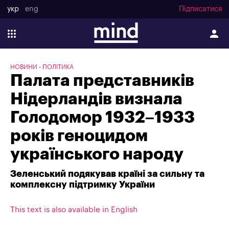
укр
eng
Підписатися
НОВИНИ
ПОЛІТИКА
Палата представників
Нідерландів визнала
Голодомор 1932–1933
років геноцидом
українського народу
Зеленський подякував країні за сильну та
комплексну підтримку України
This text is also available in English