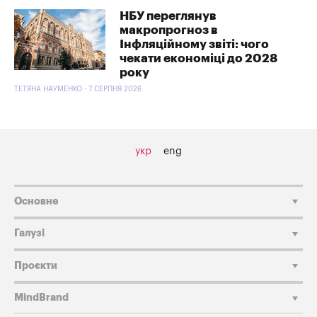
НБУ переглянув
макропрогноз в
Інфляційному звіті: чого
чекати економіці до 2028
року
ТЕТЯНА НАУМЕНКО - 7 СЕРПНЯ 2026
укр
eng
Основне
Галузі
Проєкти
MindBrand