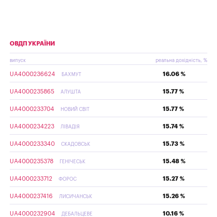
ОВДП УКРАЇНИ
випуск
реальна дохідність, %
UA4000236624
16.06 %
БАХМУТ
UA4000235865
15.77 %
АЛУШТА
UA4000233704
15.77 %
НОВИЙ СВІТ
UA4000234223
15.74 %
ЛІВАДІЯ
UA4000233340
15.73 %
СКАДОВСЬК
UA4000235378
15.48 %
ГЕНІЧЕСЬК
UA4000233712
15.27 %
ФОРОС
UA4000237416
15.26 %
ЛИСИЧАНСЬК
UA4000232904
10.16 %
ДЕБАЛЬЦЕВЕ